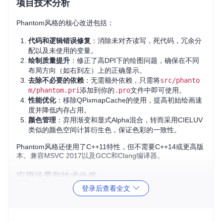
项目技术分析
Phantom风格的核心改进包括：
代码和逻辑错误修复
：消除未对齐读写，死代码，冗余分
配以及未使用的变量。
绘制质量提升
：修正了高DPI下的绘图问题，确保在不同
布局方向（如右到左）上的正确显示。
去除不必要的依赖
：无需额外依赖，只需将
src/phanto
m/phantom.pri
添加到你的
.pro
文件中即可使用。
性能优化
：移除QPixmapCache的使用，提高初始绘画速
度并降低内存占用。
颜色管理
：弃用渐变和显式Alpha混合，转而采用CIELUV
类似的颜色空间计算衍生色，保证色彩的一致性。
Phantom风格还使用了C++11特性，但不需要C++14或更高版
本。兼容MSVC 2017以及GCC和Clang编译器。
应用场景和技术价值
登录后查看全文
无论是在桌面应用，移动设备还是嵌入式系统上，Phantom都
能提供稳定、高效的用户界面。对于那些希望创建既传统又具
有一致性的多平台应用开发者来说，这是一个理想的选择。由