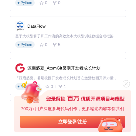
0
0
Python
DataFlow
基于大模型算子和工作流的高效文本大模型训练数据合成框架
0
5
Python
源启盛夏_AtomGit暑期开发者成长计划
「源启盛夏」暑期校园开发者成长计划旨在激活校园开源力量，通过积分激励、认证扶持、资源倾斜等形式，引导高校组织和开发者完成「入驻 — 建项目 — 做贡献 — 获认证 — 得资源」的完整闭环。无论你是想带领社团入驻平台的组织者，还是希望用代码贡献证明自己的开发者，都能在这里找到属于你的成长路径。
0
1
Markdown
700万+用户深度参与代码创作，更多精彩内容等你共创
py-xiaozhi
基于Python的Xiaozhi AI，适用于想要完整Xiaozhi体验而无需拥有专用硬件的用户。
立即登录/注册
0
1
Python