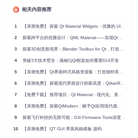
于其优化的绘图速度和内存管理，Phantom特别适合于处理大
量窗口和复杂UI的项目。
相关内容推荐
项目特点
1
【亲测免费】 探索 Qt Material Widgets：优雅的 UI 设计与高效开发的融合
跨平台一致性
：尽管不完全模仿任何特定平台的原生风
2
探索跨平台的优雅设计：QML Material——实现Qt下的Material Design
格，但在各个平台间保持视觉统一性。
易集成
：通过简单的qmake配置就能将其整合进现有的Qt
3
探索3D创意新境界：Blender Toolbox for Qt，打造你的个性化创意工坊
应用中，无需额外工作。
高性能
：避免不必要的资源消耗，提高绘图效率，尤其适
4
突破3大技术壁垒：揭秘CjQt框架如何重塑GUI开发
用于大型应用和动画密集型操作。
字体驱动的尺寸调整
：菜单等元素的大小基于所使用的字
5
【亲测免费】 Qt界面样式风格资源集：打造独特美观的Qt应用
体，以增强跨平台的视觉一致性。
优化的颜色管理
：使用CIELUV类似的颜色空间来实现更准
6
【亲测免费】 探索现代界面设计的新高度：QtitanRibbon 4.8 —— 开启您的跨平台应用程序新篇章
确的色彩过渡。
7
【免费下载】 推荐项目：Qt Material - 现代化、美观的Qt界面库
总的来说，Phantom风格是开发者构建美观且高效跨平台应用
程序的理想选择。它的创新设计理念和强大的技术实现，将为
8
【亲测免费】 探索QtModern：赋予Qt应用现代感与高效性的框架
你的应用程序带来焕然一新的用户体验。立即尝试并加入Pha
ntom风格的社区，共同创造更多的可能！
9
探索飞行科技的无限可能：DJI-Firmware-Tools深度剖析
10
【亲测免费】 QT GUI 界面风格模板 源码