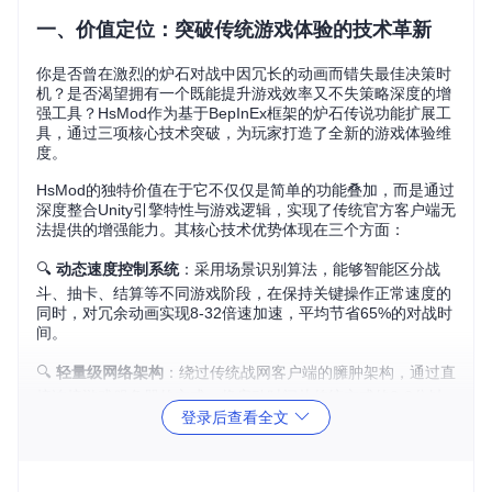
一、价值定位：突破传统游戏体验的技术革新
你是否曾在激烈的炉石对战中因冗长的动画而错失最佳决策时
机？是否渴望拥有一个既能提升游戏效率又不失策略深度的增
强工具？HsMod作为基于BepInEx框架的炉石传说功能扩展工
具，通过三项核心技术突破，为玩家打造了全新的游戏体验维
度。
HsMod的独特价值在于它不仅仅是简单的功能叠加，而是通过
深度整合Unity引擎特性与游戏逻辑，实现了传统官方客户端无
法提供的增强能力。其核心技术优势体现在三个方面：
🔍
动态速度控制系统
：采用场景识别算法，能够智能区分战
斗、抽卡、结算等不同游戏阶段，在保持关键操作正常速度的
同时，对冗余动画实现8-32倍速加速，平均节省65%的对战时
间。
🔍
轻量级网络架构
：绕过传统战网客户端的臃肿架构，通过直
接连接游戏服务器的方式，将启动时间从传统方式的2-3分钟
压缩至30秒以内，同时降低40%的内存占用。
登录后查看全文
🔍
模块化插件系统
：基于BepInEx框架构建的插件生态，允许
开发者通过简单的API扩展实现功能定制，从界面美化到战术