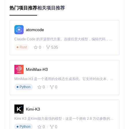
分析，形成了丰富的功能扩展可能性。
热门项目推荐
相关项目推荐
与同类工具相比，HsMod展现出显著优势：它既不像简单的内
存修改工具那样存在账号安全风险，也不同于功能单一的脚本
工具，而是提供了一个安全、稳定且可扩展的完整解决方案。
其模块化设计确保了功能更新无需重新编译整个项目，用户可
atomcode
以根据需求灵活启用或禁用特定功能。
Claude Code 的开源替代方案。连接任意大模型，编辑代码，运行命令，自动验证 — 全自动执行。用 Rust 构建，极致性能。 ｜ An open-source alternative to Claude Code. Connect any LLM, edit code, run commands, and verify changes — autonomously. Built in Rust for speed. Get Started
二、场景应用：为不同玩家打造的个性化解决方
0
535
Rust
案
场景一：时间紧张的休闲玩家
MiniMax-H3
用户场景
：每天仅有30分钟游戏时间的上班族，希望在有限时
MiniMax H3 是一个通用的全模态生成系统。它支持对由文本、图像、视频和音频组成的多模态上下文进行统一理解，并能生成分辨率高达 2K、时长可达 15 秒的带原生立体声音频的视频。得益于面向任务泛化的系统设计，H3 在预训练阶段就已具备广泛的多模态上下文理解与生成能力，能够出色地执行复杂的多模态指令。
间内完成更多对战。
0
0
Python
解决方案
：启用智能加速模式，自动调节游戏速度。
实施步骤
：
Kimi-K3
准备工作
：确保HsMod已正确安装并运行
实施步骤
：
Kimi K3 是Kimi能力最强的模型：这是一个拥有 2.8 万亿参数的混合专家（MoE）模型，具备原生视觉理解能力，并支持 100 万 token 的上下文窗口。
启动炉石传说，按F1打开HsMod设置面板
0
0
在"速度控制"标签中，勾选"智能加速"选项
Python