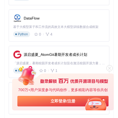
将"非关键动画速度"滑块调至"16x"
保留"关键操作速度"为"1x"
点击"应用设置"
DataFlow
验证方法
：进行一场对战，观察非战斗阶段（如抽卡、法
力水晶生成）是否加速，而战斗结算和卡牌效果展示保持
基于大模型算子和工作流的高效文本大模型训练数据合成框架
正常速度
0
4
Python
💡
适用场景
：日常快速对战、任务完成、卡组测试 💡
用户收
益
：相同时间内可完成2-3倍的对战数量，效率显著提升
场景二：追求竞技实力的进阶玩家
源启盛夏_AtomGit暑期开发者成长计划
用户场景
：希望通过数据分析提升卡组胜率的中高级玩家。
「源启盛夏」暑期校园开发者成长计划旨在激活校园开源力量，通过积分激励、认证扶持、资源倾斜等形式，引导高校组织和开发者完成「入驻 — 建项目 — 做贡献 — 获认证 — 得资源」的完整闭环。无论你是想带领社团入驻平台的组织者，还是希望用代码贡献证明自己的开发者，都能在这里找到属于你的成长路径。
解决方案
：启用对战统计与卡组分析功能。
0
1
Markdown
实施步骤
：
准备工作
：确保Web服务已启动（默认端口58744）
700万+用户深度参与代码创作，更多精彩内容等你共创
py-xiaozhi
实施步骤
：
在游戏内按F2打开高级设置
基于Python的Xiaozhi AI，适用于想要完整Xiaozhi体验而无需拥有专用硬件的用户。
立即登录/注册
启用"对战数据记录"和"卡组分析"选项
0
1
Python
设置数据采样周期为"每局对战"
打开浏览器访问http://localhost:58744