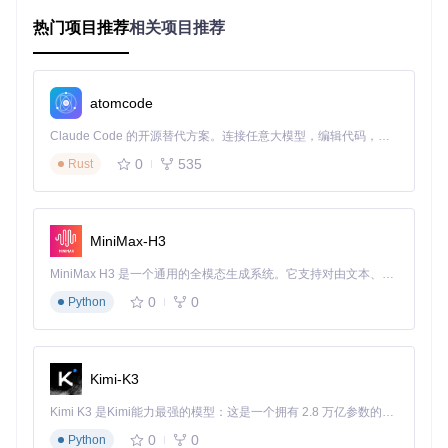
的语法解析器"：首先将原始K线数据转化为结构化令牌（如同
热门项目推荐
相关项目推荐
语言中的词汇），再通过自回归模型理解这些"金融语言"的序
列规律。
Kronos两阶段处理架构：K线分词与自回归预测流程
atomcode
🔍
核心技术突破
：
Claude Code 的开源替代方案。连接任意大模型，编辑代码，运行命令，自动验证 — 全自动执行。用 Rust 构建，极致性能。 ｜ An open-source alternative to Claude Code. Connect any LLM, edit code, run commands, and verify changes — autonomously. Built in Rust for speed. Get Started
K线分词技术
：将OHLCV数据（开盘价/最高价/最低价/收盘
0
535
Rust
价/成交量的时间序列记录）编码为粗细粒度结合的令牌序
列，保留价格波动的微观特征与宏观趋势
因果Transformer模块
：通过交叉注意力机制捕捉长序列依
MiniMax-H3
赖关系，同时避免未来信息泄露
多尺度预测头
：支持从5分钟到日线的多时间尺度预测，满
MiniMax H3 是一个通用的全模态生成系统。它支持对由文本、图像、视频和音频组成的多模态上下文进行统一理解，并能生成分辨率高达 2K、时长可达 15 秒的带原生立体声音频的视频。得益于面向任务泛化的系统设计，H3 在预训练阶段就已具备广泛的多模态上下文理解与生成能力，能够出色地执行复杂的多模态指令。
足不同投资周期需求
实战效果验证
0
0
Python
通过与传统技术分析方法的对比测试，Kronos在关键性能指标
上展现显著优势：
Kimi-K3
Kronos AI分
性能
评估维度
传统技术分析
析
提升
Kimi K3 是Kimi能力最强的模型：这是一个拥有 2.8 万亿参数的混合专家（MoE）模型，具备原生视觉理解能力，并支持 100 万 token 的上下文窗口。
模式识别准
+31.
0
0
Python
62.3%
81.7%