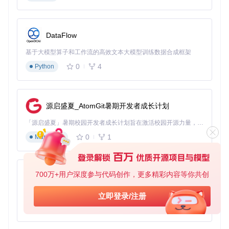
确率
1%
趋势转折点
提升6
滞后3-5周期
提前1-2周期
捕捉
0%+
DataFlow
多资产处理
串行处理，10
并行处理，100
提升1
效率
资产/分钟
资产/分钟
0倍
基于大模型算子和工作流的高效文本大模型训练数据合成框架
预测稳定性
降低6
0
4
Python
0.021
0.008
（MSE）
1.9%
⚙️
技术细节
：Kronos的令牌化过程采用双向重建机制，确保
编码后的序列既能保留原始价格波动特征，又能被Transforme
源启盛夏_AtomGit暑期开发者成长计划
r模型有效理解。自回归预训练阶段使用跨注意力头捕捉不同
时间尺度的依赖关系，使模型能够同时学习短期波动模式和长
「源启盛夏」暑期校园开发者成长计划旨在激活校园开源力量，通过积分激励、认证扶持、资源倾斜等形式，引导高校组织和开发者完成「入驻 — 建项目 — 做贡献 — 获认证 — 得资源」的完整闭环。无论你是想带领社团入驻平台的组织者，还是希望用代码贡献证明自己的开发者，都能在这里找到属于你的成长路径。
期趋势特征。
0
1
Markdown
如何通过零门槛流程实现AI预测工具快速部署？
行业痛点分析
700万+用户深度参与代码创作，更多精彩内容等你共创
py-xiaozhi
金融科技工具往往面临"部署门槛高、使用复杂度大"的问题：
基于Python的Xiaozhi AI，适用于想要完整Xiaozhi体验而无需拥有专用硬件的用户。
立即登录/注册
环境配置繁琐、依赖包冲突、模型下载困难等问题成为普通用
0
1
户使用AI工具的主要障碍。调查显示，超过65%的个人投资者
Python
因配置过程复杂而放弃尝试AI分析工具。