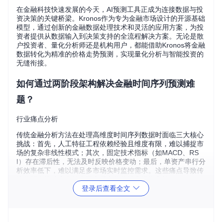
在金融科技快速发展的今天，AI预测工具正成为连接数据与投
资决策的关键桥梁。Kronos作为专为金融市场设计的开源基础
模型，通过创新的金融数据处理技术和灵活的应用方案，为投
资者提供从数据输入到决策支持的全流程解决方案。无论是散
户投资者、量化分析师还是机构用户，都能借助Kronos将金融
数据转化为精准的价格走势预测，实现量化分析与智能投资的
无缝衔接。
如何通过两阶段架构解决金融时间序列预测难
题？
行业痛点分析
传统金融分析方法在处理高维度时间序列数据时面临三大核心
挑战：首先，人工特征工程依赖经验且维度有限，难以捕捉市
场的复杂非线性模式；其次，固定技术指标（如MACD、RS
I）存在滞后性，无法及时反映价格变动；最后，单资产串行分
析效率低下，难以满足多市场实时监控需求。这些痛点导致传
统分析在快速变化的金融市场中往往错失投资良机。
登录后查看全文
技术解决方案
Kronos创新性地采用"K线分词-自回归预测"两阶段架构，完美
融合金融市场特性与现代AI技术。这一架构可类比为"金融市场