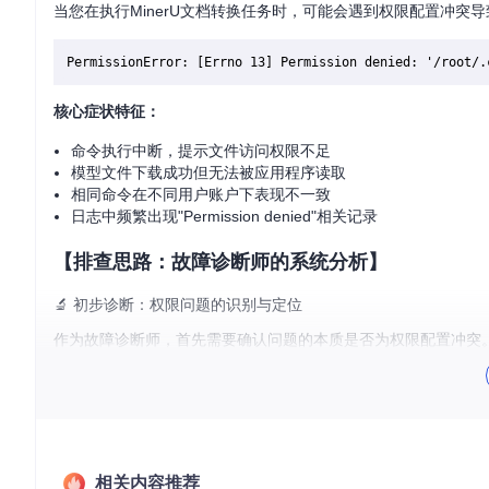
当您在执行MinerU文档转换任务时，可能会遇到权限配置冲突
核心症状特征：
命令执行中断，提示文件访问权限不足
模型文件下载成功但无法被应用程序读取
相同命令在不同用户账户下表现不一致
日志中频繁出现"Permission denied"相关记录
【排查思路：故障诊断师的系统分析】
🔬 初步诊断：权限问题的识别与定位
作为故障诊断师，首先需要确认问题的本质是否为权限配置冲突
用户环境差异测试
：在普通用户和管理员账户下分别执行相
文件系统检查
：查看模型文件的权限属性和所有者信息
系统日志分析
：检查系统安全日志中是否有相关访问拒绝记
🔬 病因分析：权限冲突的技术原理
MinerU采用"生产流水线"式的模块化架构，将文档处理流程分解
相关内容推荐