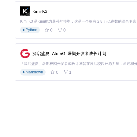
    ├── 虚拟环境权限隔离

    ├── Docker容器内权限映射错误

Kimi-K3
0
0
【解决方案：三级诊疗方案】
Python
🛠️ 初级修复：快速临时解决方案
适合对系统权限了解有限的用户，快速恢复服务运行：
源启盛夏_AtomGit暑期开发者成长计划
打开MinerU配置界面，找到"高级设置"选项卡
在"运行环境"部分，勾选"以管理员权限运行"选项
0
1
Markdown
点击"应用并重启"按钮，使设置生效
⚠️ 注意：此方法仅适用于临时测试，长期使用管理员权限运行
🛠️ 中级修复：权限配置调整
适合具有基本系统管理知识的用户，解决根本问题：
打开终端，执行以下命令更改模型目录权限：
# 将模型目录所有者改为当前用户