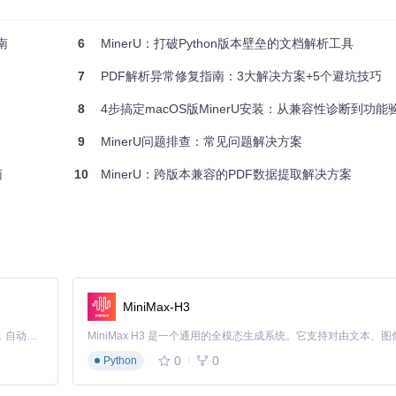
南
6
MinerU：打破Python版本壁垒的文档解析工具
验证的完整工作流
7
PDF解析异常修复指南：3大解决方案+5个避坑技巧
8
4步搞定macOS版MinerU安装：从兼容性诊断到功能
的图像元素
9
MinerU问题排查：常见问题解决方案
南
10
MinerU：跨版本兼容的PDF数据提取解决方案
权，导致整个生产链条中断。当MinerU的服务进程用户与模型文件的所
MiniMax-H3
Claude Code 的开源替代方案。连接任意大模型，编辑代码，运行命令，自动验证 — 全自动执行。用 Rust 构建，极致性能。 ｜ An open-source alternative to Claude Code. Connect any LLM, edit code, run commands, and verify changes — autonomously. Built in Rust for speed. Get Started
0
0
Python