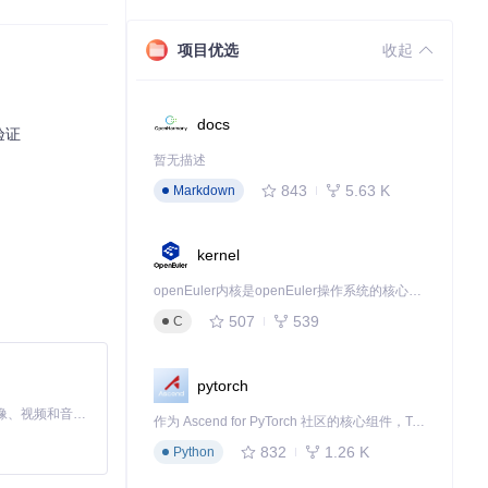
项目优选
收起
docs
验证
暂无描述
843
5.63 K
Markdown
有者/权限设置不
kernel
openEuler内核是openEuler操作系统的核心，既是系统性能与稳定性的基石，也是连接处理器、设备与服务的桥梁。
507
539
C
pytorch
MiniMax H3 是一个通用的全模态生成系统。它支持对由文本、图像、视频和音频组成的多模态上下文进行统一理解，并能生成分辨率高达 2K、时长可达 15 秒的带原生立体声音频的视频。得益于面向任务泛化的系统设计，H3 在预训练阶段就已具备广泛的多模态上下文理解与生成能力，能够出色地执行复杂的多模态指令。
作为 Ascend for PyTorch 社区的核心组件，TorchNPU 是昇腾专为 PyTorch 打造的深度学习适配插件，使 PyTorch 框架能够直接调用昇腾 NPU，为开发者提供昇腾 AI 处理器的超强算力。
832
1.26 K
Python