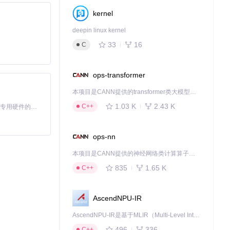
kernel
deepin linux kernel
33
16
C
ops-transformer
本项目是CANN提供的transformer类大模型算子库，实现网络在NPU上加速计算。
1.03 K
2.43 K
C++
基于Python的Xiaozhi AI，适用于想要完整Xiaozhi体验而无需拥有专用硬件的用户。
ops-nn
本项目是CANN提供的神经网络类计算算子库，实现网络在NPU上加速计算。
835
1.65 K
C++
AscendNPU-IR
AscendNPU-IR是基于MLIR（Multi-Level Intermediate Representation）构建的，面向昇腾亲和算子编译时使用的中间表示，提供昇腾完备表达能力，通过编译优化提升昇腾AI处理器计算效率，支持通过生态框架使能昇腾AI处理器与深度调优
496
336
C++