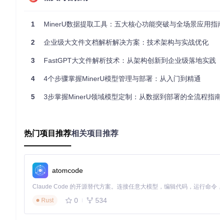
1
MinerU数据提取工具：五大核心功能突破与全场景应用指
图1：MinerU文档处理流程示意图，展示了从PDF输入到最终
2
企业级大文件文档解析解决方案：技术架构与实战优化
在这个生产流水线中：
3
FastGPT大文件解析技术：从架构创新到企业级落地实践
Pipeline模块
（预处理工作站）：负责文档解析和页面分割
VLM模块
（视觉语言模型，负责图像内容解析）：处理文档中
4
4个步骤掌握MinerU模型管理与部署：从入门到精通
Hybrid模块
（综合处理中心）：融合多模态信息生成最终结果
5
3步掌握MinerU领域模型定制：从数据到部署的全流程指
权限冲突就像工厂中某个工作站的员工没有获得进入材料仓库的授
匹配时，就会出现"Permission denied"错误。
🔬 故障树分析：权限问题的可能根源
热门项目推荐
相关项目推荐
权限配置冲突

├── 用户身份问题

│   ├── 服务运行用户与文件所有者不匹配

│   ├── 用户组权限设置错误

atomcode
│   └── 临时用户身份切换导致权限丢失

├── 文件系统权限

│   ├── 模型文件权限不足（未设置读权限）

│   ├── 目录访问权限链断裂

0
534
Rust
│   └── SELinux/AppArmor等安全策略限制

└── 环境配置问题
