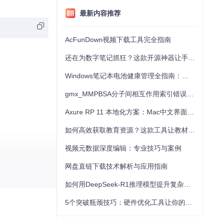
最新内容推荐
AcFunDown视频下载工具完全指南
还在为数字笔记抓狂？这款开源神器让手写批注效率提升300%
Windows笔记本电池健康管理全指南：从根源解决电池损耗问题
gmx_MMPBSA分子间相互作用索引错误的深度诊断与解决
Axure RP 11 本地化方案：Mac中文界面优化与原型设计工具汉化全指南
如何高效获取教育资源？这款工具让教材下载效率提升80%
视频元数据深度编辑：专业技巧与案例
网盘直链下载技术解析与应用指南
如何用DeepSeek-R1推理模型提升复杂任务解决能力：完整指南
5个突破瓶颈技巧：硬件优化工具让你的电脑性能提升30%