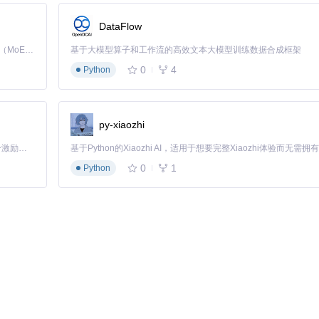
DataFlow
Kimi K3 是Kimi能力最强的模型：这是一个拥有 2.8 万亿参数的混合专家（MoE）模型，具备原生视觉理解能力，并支持 100 万 token 的上下文窗口。
基于大模型算子和工作流的高效文本大模型训练数据合成框架
0
4
Python
py-xiaozhi
「源启盛夏」暑期校园开发者成长计划旨在激活校园开源力量，通过积分激励、认证扶持、资源倾斜等形式，引导高校组织和开发者完成「入驻 — 建项目 — 做贡献 — 获认证 — 得资源」的完整闭环。无论你是想带领社团入驻平台的组织者，还是希望用代码贡献证明自己的开发者，都能在这里找到属于你的成长路径。
0
1
Python
存在安全风险。