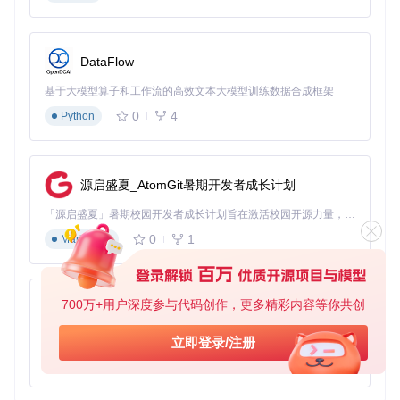
首次启动配置向导
PCSX2的初始设置向导提供了关键的兼容性配置选项：
DataFlow
基于大模型算子和工作流的高效文本大模型训练数据合成框架
配置要点
：
0
4
Python
语言选择：建议使用系统默认语言以确保菜单显示正常
主题设置：深色主题可减少游戏时的视觉干扰
自动更新：勾选以获取最新的兼容性修复和性能优化
源启盛夏_AtomGit暑期开发者成长计划
为什么这么做
：自动更新能确保您获得针对新硬件和游戏的最
「源启盛夏」暑期校园开发者成长计划旨在激活校园开源力量，通过积分激励、认证扶持、资源倾斜等形式，引导高校组织和开发者完成「入驻 — 建项目 — 做贡献 — 获认证 — 得资源」的完整闭环。无论你是想带领社团入驻平台的组织者，还是希望用代码贡献证明自己的开发者，都能在这里找到属于你的成长路径。
新支持，减少因版本过旧导致的画质问题。
0
1
Markdown
BIOS文件配置
BIOS是模拟器运行的核心组件，正确配置直接影响兼容性和
画质表现：
700万+用户深度参与代码创作，更多精彩内容等你共创
py-xiaozhi
基于Python的Xiaozhi AI，适用于想要完整Xiaozhi体验而无需拥有专用硬件的用户。
立即登录/注册
配置要点
：
0
1
Python
BIOS来源：必须使用从个人合法拥有的PS2主机中提取的