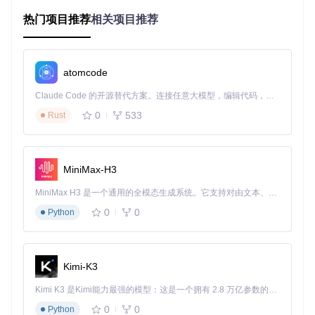
许多用户会陷入"画质提升则帧率下降"的恶性循环，典型表现
为：
热门项目推荐
相关项目推荐
开启高分辨率后画面卡顿
启用抗锯齿导致操作延迟
复杂场景下帧率波动超过20%
atomcode
这种平衡难题需要通过科学配置来解决，而非简单的参数调
Claude Code 的开源替代方案。连接任意大模型，编辑代码，运行命令，自动验证 — 全自动执行。用 Rust 构建，极致性能。 ｜ An open-source alternative to Claude Code. Connect any LLM, edit code, run commands, and verify changes — autonomously. Built in Rust for speed. Get Started
优。
0
533
Rust
兼容性配置的隐藏陷阱
错误的基础配置会导致后续画质优化无从谈起，常见陷阱包
括：
MiniMax-H3
BIOS文件版本不匹配导致图形渲染异常
MiniMax H3 是一个通用的全模态生成系统。它支持对由文本、图像、视频和音频组成的多模态上下文进行统一理解，并能生成分辨率高达 2K、时长可达 15 秒的带原生立体声音频的视频。得益于面向任务泛化的系统设计，H3 在预训练阶段就已具备广泛的多模态上下文理解与生成能力，能够出色地执行复杂的多模态指令。
渲染器选择与硬件架构冲突
0
0
Python
未启用必要的硬件加速特性
二、配置优化实施：PCSX2画质增强全流程
Kimi-K3
基础兼容性配置：构建稳定运行环境
Kimi K3 是Kimi能力最强的模型：这是一个拥有 2.8 万亿参数的混合专家（MoE）模型，具备原生视觉理解能力，并支持 100 万 token 的上下文窗口。
基础配置是画质优化的前提，这一步将确保模拟器能够稳定运
行并为后续优化奠定基础。
0
0
Python