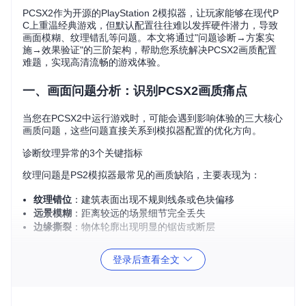
PCSX2作为开源的PlayStation 2模拟器，让玩家能够在现代P
C上重温经典游戏，但默认配置往往难以发挥硬件潜力，导致
画面模糊、纹理错乱等问题。本文将通过"问题诊断→方案实
施→效果验证"的三阶架构，帮助您系统解决PCSX2画质配置
难题，实现高清流畅的游戏体验。
一、画面问题分析：识别PCSX2画质痛点
当您在PCSX2中运行游戏时，可能会遇到影响体验的三大核心
画质问题，这些问题直接关系到模拟器配置的优化方向。
诊断纹理异常的3个关键指标
纹理问题是PS2模拟器最常见的画质缺陷，主要表现为：
纹理错位
：建筑表面出现不规则线条或色块偏移
远景模糊
：距离较远的场景细节完全丢失
边缘撕裂
：物体轮廓出现明显的锯齿或断层
这些问题根源在于PS2原始硬件与现代PC图形架构的差异，需
登录后查看全文
要通过针对性配置来弥补。
性能与画质的平衡困境