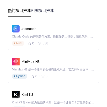
系统备份默认保留30天，需定期更新
热门项目推荐
更换设备时需手动迁移，不会自动同步
相关项目推荐
仅备份文字和图片，不包含文件与语音
操作卡片：QQ消息漫游设置
💻
3步开启云端漫游
atomcode
Claude Code 的开源替代方案。连接任意大模型，编辑代码，运行命令，自动验证 — 全自动执行。用 Rust 构建，极致性能。 ｜ An open-source alternative to Claude Code. Connect any LLM, edit code, run commands, and verify changes — autonomously. Built in Rust for speed. Get Started
打开QQ→设置→安全设置→消息记录
勾选"同步最近聊天记录至本机"
0
538
Rust
设置"聊天记录漫游"为"全部好友"，保留时长选择"永久"
⚠️
注意事项
：
MiniMax-H3
普通用户仅支持7天漫游，会员可延长至30天
漫游内容存储在腾讯服务器，隐私性存在一定风险
MiniMax H3 是一个通用的全模态生成系统。它支持对由文本、图像、视频和音频组成的多模态上下文进行统一理解，并能生成分辨率高达 2K、时长可达 15 秒的带原生立体声音频的视频。得益于面向任务泛化的系统设计，H3 在预训练阶段就已具备广泛的多模态上下文理解与生成能力，能够出色地执行复杂的多模态指令。
重装系统前需手动导出为本地文件
0
0
Python
进阶级：专业工具增强方案
当系统功能无法满足需求时，专业工具能提供更全面的保护能
力，特别是防撤回与深度备份功能。
Kimi-K3
操作卡片：RevokeMsgPatcher防撤回部署
Kimi K3 是Kimi能力最强的模型：这是一个拥有 2.8 万亿参数的混合专家（MoE）模型，具备原生视觉理解能力，并支持 100 万 token 的上下文窗口。
🛠️
3步启用防撤回保护