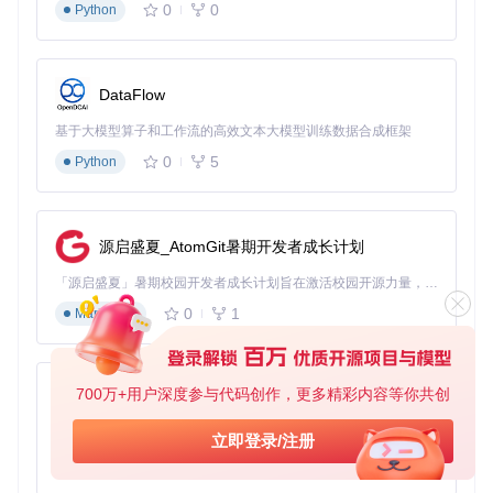
0
0
Python
获取工具：
git clone https://gitcode.com/GitHub
_Trending/re/RevokeMsgPatcher
启动工具，在进程列表中选择微信/QQ进程并附加
DataFlow
基于大模型算子和工作流的高效文本大模型训练数据合成框架
0
5
定位核心文件（微信为WeChatWin.dll，QQ为IM.dll），
Python
应用防撤回补丁
源启盛夏_AtomGit暑期开发者成长计划
⚠️
注意事项
：
「源启盛夏」暑期校园开发者成长计划旨在激活校园开源力量，通过积分激励、认证扶持、资源倾斜等形式，引导高校组织和开发者完成「入驻 — 建项目 — 做贡献 — 获认证 — 得资源」的完整闭环。无论你是想带领社团入驻平台的组织者，还是希望用代码贡献证明自己的开发者，都能在这里找到属于你的成长路径。
软件更新后需重新应用补丁
0
1
Markdown
操作前关闭杀毒软件，避免误报
建议先备份原始DLL文件
操作卡片：消息搜索与导出
700万+用户深度参与代码创作，更多精彩内容等你共创
py-xiaozhi
🔍
3步深度搜索关键消息
基于Python的Xiaozhi AI，适用于想要完整Xiaozhi体验而无需拥有专用硬件的用户。
立即登录/注册
在工具界面右键代码区域，选择"搜索"→"字符串"
0
1
Python