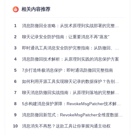
王女士整理已故父亲的遗物时，想找回微信里的亲情对话，却
相关内容推荐
发现多年前的聊天记录因手机更换已全部丢失。那些包含生活
智慧与情感温度的数字记忆，成为永远无法弥补的遗憾。
1
消息防撤回全攻略：从技术原理到实战部署的完整指南
🔒 安全小贴士
：重要消息发生后30分钟内是撤回高发期，
2
聊天记录安全防护指南：让重要消息不再"蒸发"
建议对关键信息立即进行二次备份。
3
即时通讯工具消息安全防护完整指南：从防撤回、备份到隐私保护
二、数字时光机构建指南：三级保护方案
4
消息防撤回技术解析：从原理到实践的消息保护方案
基础级：系统原生防护网
5
7步打造终极消息保护：即时通讯防撤回完整指南
利用即时通讯工具自带功能构建第一道防线，无需额外工具即
可实现基础保护。
6
如何利用开源工具实现聊天记录的数据保护？告别消息撤回烦恼的完整方案
操作卡片：微信内置备份功能
7
聊天消息防撤回实战指南：从原理到落地的完整解决方案
📱
3步启用本地备份
8
5步构建消息保护屏障：RevokeMsgPatcher技术解析与实战指南
打开微信→设置→通用→聊天记录备份与迁移
选择"备份聊天记录到电脑"，确保手机与电脑在同一网络
9
消息防撤回新范式：RevokeMsgPatcher全维度数据保全解决方案
点击"开始备份"，等待进度完成后验证备份完整性
10
消息消失不再愁？这款工具让你掌握沟通主动权
⚠️
注意事项
：