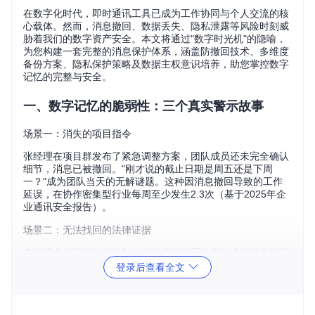
在数字化时代，即时通讯工具已成为工作协同与个人交流的核
心载体。然而，消息撤回、数据丢失、隐私泄露等风险时刻威
胁着我们的数字资产安全。本文将通过"数字时光机"的隐喻，
为您构建一套完整的消息保护体系，涵盖防撤回技术、多维度
备份方案、隐私保护策略及数据主权意识培养，助您掌控数字
记忆的完整与安全。
一、数字记忆的脆弱性：三个真实警示故事
场景一：消失的项目指令
张经理在项目群发布了紧急调整方案，团队成员还未完全确认
细节，消息已被撤回。"刚才说的截止日期是周五还是下周
一？"成为团队当天的无解谜题。这种因消息撤回导致的工作
延误，在协作密集型行业每周至少发生2.3次（基于2025年企
业通讯安全报告）。
场景二：无法找回的法律证据
李律师在处理劳动纠纷时，对方突然撤回了承认违约的关键聊
天记录。尽管她记得内容，却因无法提供原始记录而在仲裁中
登录后查看全文
陷入被动。数据显示，约17%的民事纠纷案件中存在关键聊天
记录被撤回或删除的情况。
场景三：断裂的情感纽带