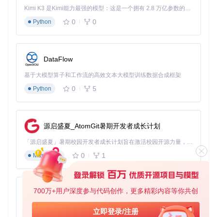
Q: 这个工具安全吗？会泄露我的账号信息吗？
Kimi K3 是Kimi能力最强的模型：这是一个拥有 2.8 万亿参数的混合专家（MoE）模型，具备原生视觉理解能力，并支持 100 万 token 的上下文窗口。
A: 工具采用本地运行方式，不会将你的账号信息上传到任何服
0
0
Python
务器，确保信息安全。
Q: 为什么有时抢票成功率不高？
DataFlow
A: 抢票结果受多种因素影响，包括网络速度、服务器负载等。
建议在抢票前检查网络环境，并关闭其他占用带宽的应用。
基于大模型算子和工作流的高效文本大模型训练数据合成框架
Q: 支持哪些类型的票务抢购？
0
5
Python
A: 目前主要支持B站会员购平台上的各类票务，包括演唱会、
动漫展、活动门票等。
通过这款高效的抢票解决方案，你将不再为错过心仪的活动而
源启盛夏_AtomGit暑期开发者成长计划
遗憾。无论是技术新手还是资深用户，都能轻松上手，体验高
效抢票的乐趣。现在就开始使用，让每一次抢票都胸有成竹！
「源启盛夏」暑期校园开发者成长计划旨在激活校园开源力量，通过积分激励、认证扶持、资源倾斜等形式，引导高校组织和开发者完成「入驻 — 建项目 — 做贡献 — 获认证 — 得资源」的完整闭环。无论你是想带领社团入驻平台的组织者，还是希望用代码贡献证明自己的开发者，都能在这里找到属于你的成长路径。
0
1
Markdown
biliTickerBuy
下载源代码
700万+用户深度参与代码创作，更多精彩内容等你共创
py-xiaozhi
b站会员购购票辅助工具
项目地址：
基于Python的Xiaozhi AI，适用于想要完整Xiaozhi体验而无需拥有专用硬件的用户。
立即登录/注册