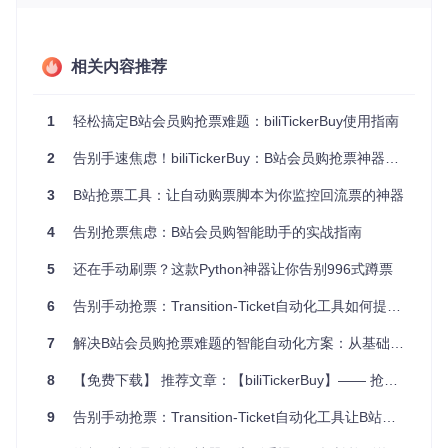
• 直观的图形界面，一看就懂 • 无需复杂配置，上手即用 • 全
程引导式操作，小白也能轻松掌握
优势三：多平台支持，随时随地抢票
相关内容推荐
• 支持Windows系统直接下载使用 • MacOS和Linux用户可通
过Docker部署 • 灵活的使用方式，满足不同设备需求
1
轻松搞定B站会员购抢票难题：biliTickerBuy使用指南
三、两大独特设计，提升抢票体验
2
告别手速焦虑！biliTickerBuy：B站会员购抢票神器的完整使用指南
设计一：智能提醒系统
3
B站抢票工具：让自动购票脚本为你监控回流票的神器
🔧 内置多种提醒方式，确保你不会错过开售时间。无论是声音
4
告别抢票焦虑：B站会员购智能助手的实战指南
提醒还是桌面通知，都能让你在第一时间行动。
5
还在手动刷票？这款Python神器让你告别996式蹲票
设计二：验证码预演练习
🔧 针对B站会员购的验证码机制，提供预演练习功能。让你在
6
告别手动抢票：Transition-Ticket自动化工具如何提升B站门票获取成功率
正式抢票前熟悉操作，减少关键时刻的失误。
7
解决B站会员购抢票难题的智能自动化方案：从基础配置到高级优化的实践指南
重要提示：使用本工具时，请确保你的网络环境稳定，避
免因网络问题影响抢票效果。
8
【免费下载】 推荐文章：【biliTickerBuy】—— 抢票神器，让你不再错过B站会员购的任何珍稀！
四、快速上手指南
9
告别手动抢票：Transition-Ticket自动化工具让B站门票获取效率倍增