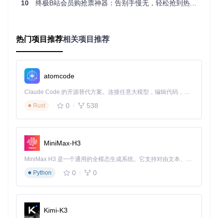
10
终极B站会员购抢票神器：告别手慢无，轻松抢到热门漫展门票
方式一：直接下载使用（Windows用户）
访问发布页面获取最新版本
解压后运行可执行文件
根据引导完成简单配置
热门项目推荐
相关项目推荐
方式二：Docker部署（MacOS/Linux用户）
克隆仓库：
git clone https://gitcode.com/GitHub
_Trending/bi/biliTickerBuy
进入项目目录，执行Docker构建命令
atomcode
按照说明启动容器
方式三：源码运行
Claude Code 的开源替代方案。连接任意大模型，编辑代码，运行命令，自动验证 — 全自动执行。用 Rust 构建，极致性能。 ｜ An open-source alternative to Claude Code. Connect any LLM, edit code, run commands, and verify changes — autonomously. Built in Rust for speed. Get Started
克隆仓库：
git clone https://gitcode.com/GitHub
0
538
_Trending/bi/biliTickerBuy
Rust
安装依赖：
pip install -r requirements.txt
运行主程序：
python main.py
MiniMax-H3
五、资源导航
MiniMax H3 是一个通用的全模态生成系统。它支持对由文本、图像、视频和音频组成的多模态上下文进行统一理解，并能生成分辨率高达 2K、时长可达 15 秒的带原生立体声音频的视频。得益于面向任务泛化的系统设计，H3 在预训练阶段就已具备广泛的多模态上下文理解与生成能力，能够出色地执行复杂的多模态指令。
• 使用指南：项目内的wiki目录 • 问题反馈：项目的issues页面
0
0
Python
• 社区讨论：项目的discussions板块 • 许可证信息：LICENSE
文件
六、新手常见问题
Kimi-K3