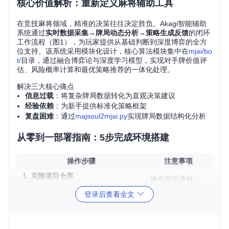
核心价值解析：重新定义麻将辅助工具
在竞技麻将领域，精准的决策往往决定胜负。Akagi智能辅助
系统通过
实时数据采集→牌局动态分析→策略生成反馈
的闭环
工作流程（图1），为玩家提供从基础判断到深度博弈的全方
位支持。该系统采用模块化设计，核心算法模块集中在
mjai/bo
t/
目录，通过融合博弈论与深度学习模型，实现对手牌价值评
估、风险概率计算和最优策略推荐的一体化处理。
解决三大核心痛点
信息过载
：将复杂牌局数据转化为直观决策建议
经验依赖
：为新手提供标准化策略框架
复盘困难
：通过
majsoul2mjai.py
实现牌局数据结构化分析
从零到一部署指南：5步完成环境搭建
操作步骤
注意事项
1. 克隆项目仓库
确保网络通畅，
bash<br>git clone https://gi
仓库大小约200M
tcode.com/gh_mirrors/ak/Akag
登录后查看全文
B
i<br>cd Akagi<br>
2. 执行系统安装脚本
- Windows：管理员PowerShell运行
安装过程需5-10