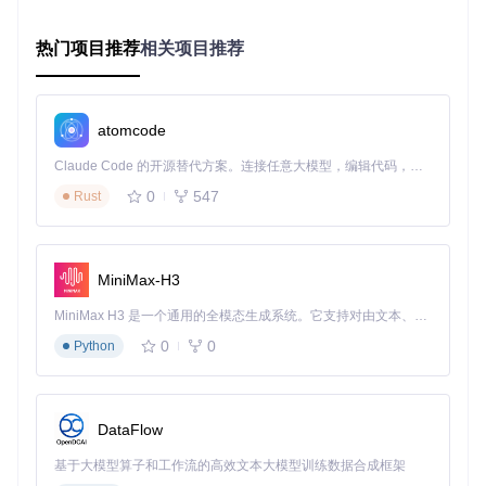
核心目标
：在30分钟内获得可用的打牌建议
热门项目推荐
相关项目推荐
基础配置
：保持
config.json
默认设置，将
analysis_dept
h
设为"基础"
功能启用
：
atomcode
开启"手牌分析"：实时显示当前手牌价值评分
启用"舍牌建议"：在界面右侧显示推荐弃牌顺序
Claude Code 的开源替代方案。连接任意大模型，编辑代码，运行命令，自动验证 — 全自动执行。用 Rust 构建，极致性能。 ｜ An open-source alternative to Claude Code. Connect any LLM, edit code, run commands, and verify changes — autonomously. Built in Rust for speed. Get Started
实战操作
：
0
547
Rust
每回合查看AI给出的★星级推荐（★越多表示优先级越
高）
通过
gui.py
界面的可视化牌谱学习标准打法
进阶提升：定制化战术开发
MiniMax-H3
核心目标
：针对特定牌型构建个性化策略
MiniMax H3 是一个通用的全模态生成系统。它支持对由文本、图像、视频和音频组成的多模态上下文进行统一理解，并能生成分辨率高达 2K、时长可达 15 秒的带原生立体声音频的视频。得益于面向任务泛化的系统设计，H3 在预训练阶段就已具备广泛的多模态上下文理解与生成能力，能够出色地执行复杂的多模态指令。
参数调优
：
0
0
Python
当连续遇到复杂牌型判断失误时，建议将
ai_memory
调
整至2048MB
比赛场景下将
update_interval
设为300ms提升响应
速度
DataFlow
专项训练
：
基于大模型算子和工作流的高效文本大模型训练数据合成框架
使用
example.py
运行预设牌局模拟