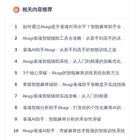
scripts\install_akagi.ps1
分钟，期间不要
- Mac：终端执行
相关内容推荐
关闭窗口
bash scripts/install_akagi.c
ommand
1
如何通过Akagi提升雀魂对局水平？智能麻将助手全攻略
3. 配置AI模型文件
模型文件需单独
将下载的
mortal.pth
模型文件复制
获取，大小约800
到
2
Akagi雀魂智能辅助工具全攻略：从新手到高手的决策增强指南
MB
mjai/bot/
目录
3
雀魂AI助手Akagi：从新手到高手的智能训练之旅
证书用于游戏数
4. 安装系统证书
据捕获，必须通
根据安装脚本提示完成证书信任配置
4
Akagi雀魂智能辅助系统：从入门到精通的策略优化指南
过系统安全验证
5
3个核心突破：Akagi的智能麻将训练系统创新方法
5. 启动应用程序
首次启动会自动
双击运行
run_akagi.bat
(Windows)
生成默认配置文
或
6
掌握智能麻将辅助：Akagi雀魂助手策略提升实战指南
件
run_akagi.command
(Mac)
7
Akagi雀魂智能辅助实战攻略：从入门到精通
⚠️ 常见部署问题排查：若启动失败，检查
config.json
中
pro
8
雀魂智能分析助手Akagi：打造你的个性化麻将AI训练系统
xy_port
参数是否与系统端口冲突，建议设置为8080或88
88
9
雀魂AI助手：智能麻将分析的革命性突破
场景化应用指南：三级能力体系实践
10
Akagi雀魂AI助手：突破麻将技术瓶颈的智能训练系统
新手入门：快速掌握基础辅助功能