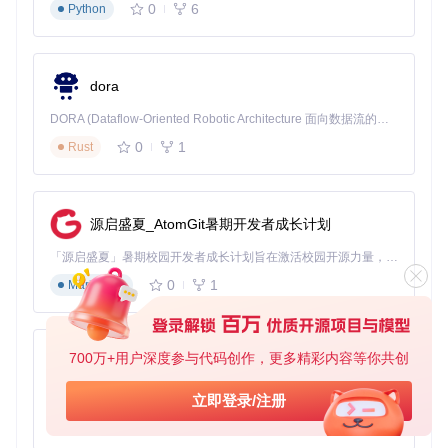
通过
convert.py
工具将实战记录转为训练数据
0
6
Python
决策验证
：
对比
protocol.py
中定义的标准策略与个人习惯差异
利用
online.json
分析不同段位玩家的战术偏好
专家模式：深度定制与扩展开发
dora
核心目标
：打造专属的AI辅助系统
DORA (Dataflow-Oriented Robotic Architecture 面向数据流的机器人架构) 是为 AI 与具身智能机器人打造的高性能开发框架，以数据流范式重构开发逻辑，原生支持分布式部署与端边云协同 —— 无需复杂适配，即可实现一体端到端具身大小脑、VLA等模型部署，无缝衔接感知、推理、控制全链路，让 AI 能力与机器人动作深度融合。 依托 Rust 内核与零拷贝通信技术，它将具身大小脑、VLA等模型推理、多模态数据融合延迟压缩至微秒级，同时兼容 ROS2 生态与国产 AI 芯片，彻底降低具身智能机器人的开发门槛，让分布式部署下的 AI 赋能创新更高效、更灵活。
0
1
Rust
策略自定义
：
修改
mhm/config.py
中的权重参数调整AI决策倾向
通过
mhm/hook/
开发自定义事件响应逻辑
性能优化
：
源启盛夏_AtomGit暑期开发者成长计划
调整
settings.json
中的线程数配置（建议设为CPU核心
数的1.5倍）
「源启盛夏」暑期校园开发者成长计划旨在激活校园开源力量，通过积分激励、认证扶持、资源倾斜等形式，引导高校组织和开发者完成「入驻 — 建项目 — 做贡献 — 获认证 — 得资源」的完整闭环。无论你是想带领社团入驻平台的组织者，还是希望用代码贡献证明自己的开发者，都能在这里找到属于你的成长路径。
优化
mitm.py
中的网络捕获规则减少延迟
0
1
Markdown
插件开发
：
基于
mahjong_soul_api/
提供的接口开发新功能模块
通过
setup.py
打包自定义插件
700万+用户深度参与代码创作，更多精彩内容等你共创
py-xiaozhi
避坑指南与最佳实践
基于Python的Xiaozhi AI，适用于想要完整Xiaozhi体验而无需拥有专用硬件的用户。
立即登录/注册
性能优化对比
0
1
Python
常