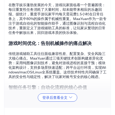
在数字娱乐蓬勃发展的今天，游戏玩家面临着一个普遍困境：
每日重复性任务消耗了大量时间，却未能带来相应的乐趣回
报。据统计，重度手游玩家平均每天需花费1.5小时在日常任
务上，其中80%的操作属于机械性重复。MaaYuan作为一款专
注于游戏自动化的智能操作助手，通过图像识别与流程自动化
技术，重新定义了游戏辅助工具的标准，让玩家从繁琐的日常
任务中解放出来，回归游戏本质的快乐体验。
游戏时间优化：告别机械操作的痛点解决
传统游戏辅助工具往往面临兼容性差、配置复杂、安全风险三
大核心痛点。MaaYuan通过三项关键技术创新构建差异化优
势：采用纯图像识别技术，避免对游戏进程的直接干预；模块
化架构设计，支持多场景快速适配；跨平台运行环境，实现Wi
ndows/macOS/Linux全系统覆盖。这些技术特性共同确保了工
具的安全性与稳定性，解决了玩家对账号安全的核心顾虑。
智能任务引擎：自动化流程的核心价值
登录后查看全文
MaaYuan的智能任务执行系统采用分层设计，包含界面识别
层、决策逻辑层与操作执行层。界面识别层通过多特征匹配算
法，实现99.2%的场景识别准确率；决策逻辑层采用有限状态
机模型，可根据游戏状态动态调整执行策略；操作执行层则通