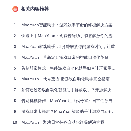
过模拟人类操作轨迹，降低异常检测风险。这种三层架构使M
aaYuan能够处理复杂的游戏场景，从简单的点击操作到需要
相关内容推荐
策略判断的战斗流程，均能实现自动化执行。
跨平台适配方案：多设备无缝体验
1
MaaYuan智能助手：游戏效率革命的终极解决方案
2
快速上手MaaYuan：免费智能助手彻底解放你的游戏时间
针对不同操作系统的特性，MaaYuan开发了针对性的优化方
案。在Windows系统中利用DirectX图像捕获技术实现低延迟
画面分析；macOS平台采用Quartz框架实现高效屏幕录制；Li
3
MaaYuan游戏助手：3分钟解放你的游戏时间，让重复任务自动化
nux系统则通过X11协议进行窗口信息获取。这种深度适配确
保了MaaYuan在各类硬件配置下均能保持稳定的性能表现，满
4
MaaYuan：重新定义游戏日常的智能自动化革命
足不同设备用户的需求。
5
告别肝帝模式！智能游戏自动化助手如何让玩家重获游戏乐趣
自定义流程设计：打造个性化游戏助手
6
MaaYuan：代号鸢/如鸢游戏自动化助手完全指南
MaaYuan提供了灵活的模板配置系统，允许用户通过JSON文
7
如何通过游戏自动化智能助手解放双手？开源解决方案的全方位实践指南
件定义自定义操作流程。在assets/presets目录中，用户可以
找到各类预设模板，通过简单的参数调整即可创建专属自动化
8
告别机械操作：MaaYuan让《代号鸢》日常任务自动化
方案。高级用户还可利用内置的脚本引擎，编写复杂的条件判
断逻辑，实现更精细的流程控制。这种开放性设计使MaaYuan
9
游戏日常太耗时？MaaYuan智能助手让游戏自动化效率提升300%
能够适应不断更新的游戏内容，延长工具的生命周期。
10
MaaYuan：游戏日常任务自动化终极解决方案
多场景应用：满足不同玩家群体需求