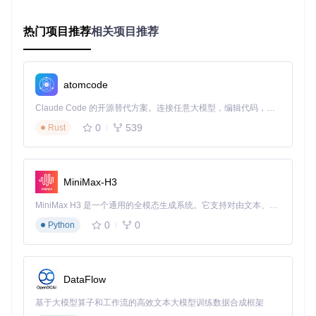
职场玩家的时间管理工具
：早晨启动MaaYuan后，系统自动完
成日常任务，晚间回家即可直接体验核心游戏内容。通过设置
热门项目推荐
相关项目推荐
任务优先级与执行时段，确保工作游戏两不误，实测可节省每
日1.2小时游戏操作时间。
多账号管理方案
：针对拥有多个游戏账号的玩家，MaaYuan提
atomcode
供账号切换与任务队列功能。通过配置账号轮换策略，实现多
角色自动升级，资源收集效率提升300%，特别适合工作室与
Claude Code 的开源替代方案。连接任意大模型，编辑代码，运行命令，自动验证 — 全自动执行。用 Rust 构建，极致性能。 ｜ An open-source alternative to Claude Code. Connect any LLM, edit code, run commands, and verify changes — autonomously. Built in Rust for speed. Get Started
重度多开玩家。
0
539
Rust
策略玩家的战术实验室
：内置的操作录制功能可记录手动操作
轨迹，通过数据分析模块生成最优策略。玩家可对比不同操作
流程的效率差异，优化战斗策略，在PVP竞技中获得竞争优
势。
MiniMax-H3
高效部署指南：从安装到运行的流程化操作
MiniMax H3 是一个通用的全模态生成系统。它支持对由文本、图像、视频和音频组成的多模态上下文进行统一理解，并能生成分辨率高达 2K、时长可达 15 秒的带原生立体声音频的视频。得益于面向任务泛化的系统设计，H3 在预训练阶段就已具备广泛的多模态上下文理解与生成能力，能够出色地执行复杂的多模态指令。
0
0
Python
环境准备与依赖配置
预编译版本适用于大多数用户，下载对应系统的压缩包后，解
压至任意目录即可运行。首次启动时，程序会自动检测系统环
DataFlow
境，对缺失的运行库进行提示。技术爱好者可选择源码部署方
式，通过以下命令完成环境配置：
基于大模型算子和工作流的高效文本大模型训练数据合成框架