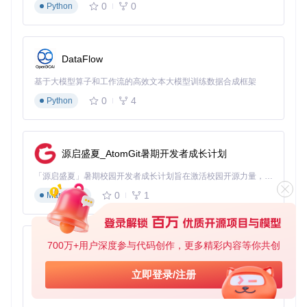
0
0
Python
yUI的
models/checkpoints
目录：
基础模型：
ltx-2-19b-distilled-fp8.safetensors
（推荐新手使用）
DataFlow
辅助模型：
ltx-2-spatial-upscaler-x2-1.0.safeten
sors
基于大模型算子和工作流的高效文本大模型训练数据合成框架
辅助模型：
ltx-2-temporal-upscaler-x2-1.0.safete
0
4
nsors
Python
步骤3：基础工作流搭建
（难度：新手）
添加"LTXPromptEncoder"节点，输入文本描述：
源启盛夏_AtomGit暑期开发者成长计划
「源启盛夏」暑期校园开发者成长计划旨在激活校园开源力量，通过积分激励、认证扶持、资源倾斜等形式，引导高校组织和开发者完成「入驻 — 建项目 — 做贡献 — 获认证 — 得资源」的完整闭环。无论你是想带领社团入驻平台的组织者，还是希望用代码贡献证明自己的开发者，都能在这里找到属于你的成长路径。
连接"LTXSampler"节点，设置基础参数：
0
1
Markdown
分辨率：768×432
帧率：24fps
时长：5秒
700万+用户深度参与代码创作，更多精彩内容等你共创
引导强度：7.0
py-xiaozhi
添加"VideoOutput"节点，点击"Queue Prompt"开始生成
优化显存占用：3步实现4K视频输出
基于Python的Xiaozhi AI，适用于想要完整Xiaozhi体验而无需拥有专用硬件的用户。
立即登录/注册
0
1
Python
当你的电脑提示"显存不足"时，不必立即放弃高分辨率输出。
通过以下分层优化方案，即使16GB显存也能实现4K视频创