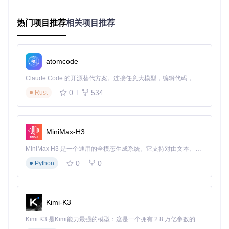
虽生成速度快，但时间稳定性较差，适合静态场景；而DPM+
+ 2M Karras采样器在动态场景中表现更优。
热门项目推荐
相关项目推荐
实践：从零构建LTX-2视频创作工作流
新手入门：15分钟完成首次视频生成
atomcode
💡
技巧
：从文本到视频的基础流程只需四个核心节点，无需复
杂配置即可快速体验效果。
Claude Code 的开源替代方案。连接任意大模型，编辑代码，运行命令，自动验证 — 全自动执行。用 Rust 构建，极致性能。 ｜ An open-source alternative to Claude Code. Connect any LLM, edit code, run commands, and verify changes — autonomously. Built in Rust for speed. Get Started
0
534
Rust
步骤1：环境部署
（难度：新手）
# 克隆项目仓库
git 
clone
 https://gitcode.com/GitHub_Trending/co/ComfyUI-L
MiniMax-H3
# 安装依赖包
MiniMax H3 是一个通用的全模态生成系统。它支持对由文本、图像、视频和音频组成的多模态上下文进行统一理解，并能生成分辨率高达 2K、时长可达 15 秒的带原生立体声音频的视频。得益于面向任务泛化的系统设计，H3 在预训练阶段就已具备广泛的多模态上下文理解与生成能力，能够出色地执行复杂的多模态指令。
cd
 custom-nodes/ComfyUI-LTXVideo

0
0
Python
⚠️
警告
：安装前请确保已安装Python 3.8+和对应CUDA版本
的PyTorch，可通过
python --version
和
nvidia-smi
命令
Kimi-K3
检查环境兼容性。
Kimi K3 是Kimi能力最强的模型：这是一个拥有 2.8 万亿参数的混合专家（MoE）模型，具备原生视觉理解能力，并支持 100 万 token 的上下文窗口。
步骤2：模型准备
（难度：新手） 将以下模型文件放置到Comf