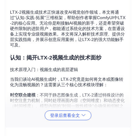
LTX-2视频生成技术正快速改变AI视觉创作领域，本文将通
过"认知-实践-拓展"三维框架，帮助创作者掌握ComfyUI中LTX
-2的核心应用。无论你是刚接触AI视频的新手，还是希望突破
硬件限制的进阶用户，都能通过系统化的技术方案，在普通设
备上实现专业级视频效果。本文将深入解析技术原理、提供分
层实践指南，并展示创意应用案例，让LTX-2的强大功能触手
可及。
认知：揭开LTX-2视频生成的技术面纱
技术原理入门：视频生成的底层逻辑
当我们谈论AI视频生成时，LTX-2究竟是如何将文本或图像转
化为流畅视频的？这需要从三个核心技术模块理解：
时空联合建模
：不同于静态图像生成，LTX-2通过特殊设计的
时空注意力机制，同时处理画面内容（空间维度）和动态变化
（时间维度）。模型内部的"时间一致性模块"会确保相邻帧之
间的动作自然过渡，避免出现画面闪烁或跳跃。
登录后查看全文
分层生成架构
：LTX-2采用"先粗后精"的生成策略：
首先生成低分辨率视频雏形（如360×200）