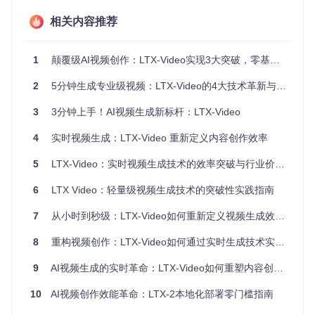
通过空间上采样模块提升画质细节
利用时间插值技术增加帧率
相关内容推荐
最后通过细节增强网络优化纹理表现
条件控制机制
：模型能接收多种输入条件，包括文本描述、参
1
颠覆级AI视频创作：LTX-Video实现3大突破，零基础上手商业级效果
考图像、关键帧序列等。这些条件通过交叉注意力层引导生成
过程，使创作者可以精确控制视频内容走向。
2
5分钟生成专业级视频：LTX-Video的4大技术革新与实战指南
当AI生成的视频出现画面撕裂，问题可能出在哪里？
3
3分钟上手！AI视频生成新标杆：LTX-Video
视频创作中常见的"画面撕裂"现象（相邻帧内容不连贯），往
4
实时视频生成：LTX-Video 重新定义内容创作效率
往源于三个技术环节的配置问题：
5
LTX-Video：实时视频生成技术的效率突破与行业价值解决方案
🔍
检查点1：时间一致性参数
时间注意力权重（temporal attention weight）设置过低会导
6
LTX Video：轻量级视频生成技术的突破性实践指南
致帧间关联减弱。新手常忽略这个隐藏参数，默认值0.5可能
不足以维持复杂场景的连贯性。
7
从小时到秒级：LTX-Video如何重新定义视频生成效率——1216×704分辨率30FPS实时渲染的技术革命
🔍
检查点2：运动向量预测
8
重构视频创作：LTX-Video如何通过实时生成技术实现创作平权
快速镜头切换或物体高速移动时，需要启用"运动补偿"功能。
未开启此选项会导致运动轨迹计算不准确，产生撕裂感。
9
AI视频生成的实时革命：LTX-Video如何重塑内容创作范式
🔍
检查点3：采样器选择
10
AI视频创作效能革命：LTX-2本地化部署零门槛指南
不同采样器对时间连续性的处理能力差异显著。Euler a采样器