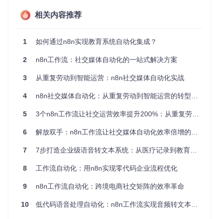
n8n核心能力适配
相关内容推荐
如何通过开放式API连接器实现跨系统集成？
n8n的开放式API连接器支持与90%以上的学习管理系统（LM
1
如何通过n8n实现教育系统自动化集成？
S）、学生信息系统（SIS）和教育工具进行无缝对接。通过可
视化配置界面，无需编写代码即可建立数据传输通道，实现课
2
n8n工作流：社交媒体自动化的一站式解决方案
程信息、学生数据和成绩记录的自动同步。该连接器已内置20
0+教育系统的API模板，平均配置时间仅需15分钟。
3
从重复劳动到智能运营：n8n社交媒体自动化实战
4
n8n社交媒体自动化：从重复劳动到智能运营的转型之路
💡 提示：配置时需确保API密钥具有最小权限，建议使用OAut
5
3个n8n工作流让社交运营效率提升200%：从重复劳动到智能自动化
h2.0认证方式，并定期轮换访问凭证。
如何利用多渠道通知引擎提升沟通效率？
6
解放双手：n8n工作流让社交媒体自动化效率倍增的实战指南
n8n的多渠道通知引擎支持同时向邮件、短信、校园APP和即
7
7步打造企业级语音转文本系统：从医疗记录到教育内容的全场景自动化方案
时通讯工具推送消息。教师可预设通知模板，根据学生选课情
况自动发送个性化课程提醒。系统支持按课程、年级、专业等
8
工作流自动化：用n8n实现零代码企业流程优化
维度进行精准推送，消息送达率提升至98%，响应时间缩短6
0%。
9
n8n工作流自动化：跨境电商社交矩阵的效率革命
10
低代码语音处理自动化：n8n工作流实现音频转文本高效集成