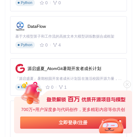
教育价值延伸
0
0
Python
如何构建教育数据中台实现智能决策？
基于n8n的自动化能力，教育机构可构建统一数据中台：
DataFlow
整合分散在各系统的教学数据，建立标准化数据模型
基于大模型算子和工作流的高效文本大模型训练数据合成框架
通过内置AI分析节点，自动识别学习行为模式和成绩变化
0
4
Python
趋势
生成个性化学习路径推荐和教学改进建议
支持校长驾驶舱实时监控教学质量指标
源启盛夏_AtomGit暑期开发者成长计划
官方教育解决方案文档提供了完整实施指南：solutions/educa
tion/
「源启盛夏」暑期校园开发者成长计划旨在激活校园开源力量，通过积分激励、认证扶持、资源倾斜等形式，引导高校组织和开发者完成「入驻 — 建项目 — 做贡献 — 获认证 — 得资源」的完整闭环。无论你是想带领社团入驻平台的组织者，还是希望用代码贡献证明自己的开发者，都能在这里找到属于你的成长路径。
0
1
Markdown
教育自动化的未来展望
随着AI技术与教育场景的深度融合，n8n将进一步拓展以下能
700万+用户深度参与代码创作，更多精彩内容等你共创
力：
py-xiaozhi
基于自然语言处理的智能答疑机器人
基于Python的Xiaozhi AI，适用于想要完整Xiaozhi体验而无需拥有专用硬件的用户。
立即登录/注册
学习效果预测与干预系统
0
1
Python
跨区域教育资源自动调配