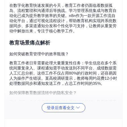
在数字化教育快速发展的今天，教育工作者仍面临着数据孤
岛、流程繁琐和沟通滞后等挑战。学习管理系统集成与教育自
动化已成为提升教学效率的关键。n8n作为一款开源工作流自
动化平台，通过可视化流程设计，帮助教育机构实现跨系统数
据同步、多渠道通知分发和个性化学习支持，让教师从重复劳
动中解放出来，专注于核心教学工作。
教育场景痛点解析
如何突破教育管理中的效率瓶颈？
教育工作者日常需要处理大量重复性任务：学生信息在多个系
统间重复录入、课程通知需手动发送到不同平台、成绩数据需
人工汇总分析。这些工作不仅占用80%的行政时间，还容易因
人为操作产生错误。某高校调研显示，教师每周约花费12小时
处理数据同步和通知发送工作，占总工作时间的35%。
如何保障教育数据流转中的隐私安全？
学生成绩、个人信息等敏感数据在系统间传输时，常面临泄露
风险。传统手动导出导入方式不仅效率低下，还可能违反《教
登录后查看全文
育数据安全管理办法》。某地区教育局曾因Excel成绩表误发
导致数据泄露，造成不良社会影响。