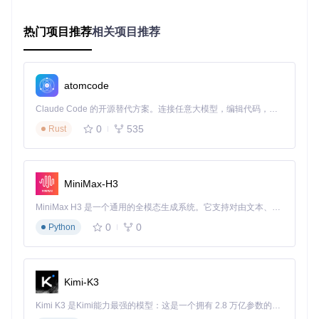
零代码自动化实战
如何5分钟搭建成绩同步自动化流程？
热门项目推荐
相关项目推荐
触发配置
：选择"定时触发"节点，设置每周五下午5点执行
数据获取
：添加"开放式API连接器"，配置学习管理系统接
口，获取本周成绩数据
数据处理
：使用"数据转换"节点，按学生ID匹配不同系统
atomcode
的格式要求
Claude Code 的开源替代方案。连接任意大模型，编辑代码，运行命令，自动验证 — 全自动执行。用 Rust 构建，极致性能。 ｜ An open-source alternative to Claude Code. Connect any LLM, edit code, run commands, and verify changes — autonomously. Built in Rust for speed. Get Started
多渠道分发
：通过"多渠道通知引擎"，向家长发送成绩通
知，同时同步至校园ERP系统
0
535
Rust
整个流程无需编写代码，通过拖拽节点即可完成配置，平均节
省教师每周4小时成绩处理时间。
MiniMax-H3
如何实现教育数据隐私保护？
MiniMax H3 是一个通用的全模态生成系统。它支持对由文本、图像、视频和音频组成的多模态上下文进行统一理解，并能生成分辨率高达 2K、时长可达 15 秒的带原生立体声音频的视频。得益于面向任务泛化的系统设计，H3 在预训练阶段就已具备广泛的多模态上下文理解与生成能力，能够出色地执行复杂的多模态指令。
n8n提供端到端数据加密和细粒度权限控制：
0
0
Python
所有数据传输采用TLS 1.3加密
支持数据脱敏处理，自动屏蔽身份证号、家庭住址等敏感字
段
提供操作审计日志，记录所有数据访问行为
Kimi-K3
符合《教育信息化2.0行动计划》数据安全要求
Kimi K3 是Kimi能力最强的模型：这是一个拥有 2.8 万亿参数的混合专家（MoE）模型，具备原生视觉理解能力，并支持 100 万 token 的上下文窗口。