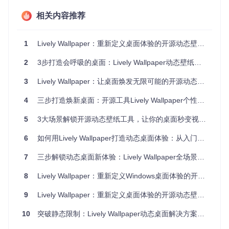
动态壁纸的技术优势
相关内容推荐
与传统静态壁纸相比，Lively Wallpaper带来的核心突破在
于：
1
Lively Wallpaper：重新定义桌面体验的开源动态壁纸引擎
多维度视觉呈现
：突破平面限制，实现深度感知与空间层次
实时数据交互
：部分壁纸可集成系统信息、天气数据等动态
2
3步打造会呼吸的桌面：Lively Wallpaper动态壁纸全攻略
内容
情境化体验
：根据时间、系统状态自动调整视觉效果
3
Lively Wallpaper：让桌面焕发无限可能的开源动态壁纸引擎
资源智能分配
：动态平衡视觉效果与系统资源占用
4
三步打造焕新桌面：开源工具Lively Wallpaper个性化指南
🌿 场景应用：动态壁纸的多元实践
5
3大场景解锁开源动态壁纸工具，让你的桌面秒变视觉焦点
Lively Wallpaper的强大之处在于其广泛的适用性，无论是专
业工作环境还是个人娱乐场景，都能找到合适的动态壁纸解决
6
如何用Lively Wallpaper打造动态桌面体验：从入门到精通完全指南
方案。以下是几个典型应用场景及其技术实现原理：
7
三步解锁动态桌面新体验：Lively Wallpaper全场景应用指南
沉浸式工作环境
8
Lively Wallpaper：重新定义Windows桌面体验的开源动态背景解决方案
对于长时间使用电脑的专业人士，合适的动态壁纸能有效缓解
视觉疲劳。Lively Wallpaper的"自然场景"系列壁纸通过柔和的
9
Lively Wallpaper：重新定义桌面体验的开源动态壁纸引擎
动态效果模拟真实环境变化，如缓慢流动的云层、摇曳的树影
或周期性变化的光影效果。这些元素以人类视觉系统易于接受
10
突破静态限制：Lively Wallpaper动态桌面解决方案全解析
的频率变化，既能保持桌面的生动性，又不会分散注意力。