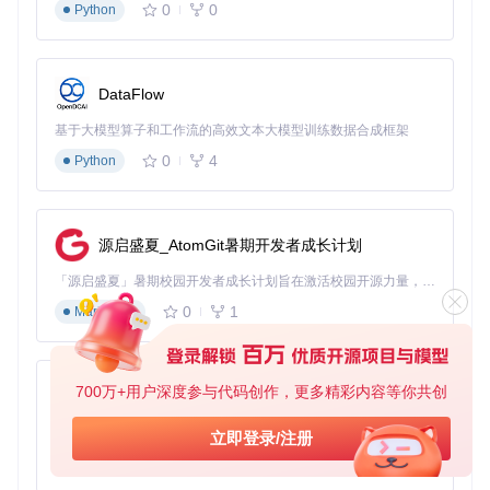
0
0
Python
要真正发挥Lively Wallpaper的潜力，了解其技术架构至关重
要。这款软件采用模块化设计，主要由以下核心组件构成：
壁纸渲染引擎
DataFlow
Lively Wallpaper的渲染系统支持多种技术路径，包括：
基于大模型算子和工作流的高效文本大模型训练数据合成框架
DirectShow框架
：处理视频类壁纸的解码与播放
0
4
Python
WebView2控件
：运行HTML/JS类型的交互式壁纸
Unity运行时
：支持复杂3D场景渲染
GDI+图形库
：优化静态图片与GIF动画显示
源启盛夏_AtomGit暑期开发者成长计划
这种多引擎架构使软件能根据不同壁纸类型自动选择最适合的
渲染方案，在保证效果的同时最大化性能效率。
「源启盛夏」暑期校园开发者成长计划旨在激活校园开源力量，通过积分激励、认证扶持、资源倾斜等形式，引导高校组织和开发者完成「入驻 — 建项目 — 做贡献 — 获认证 — 得资源」的完整闭环。无论你是想带领社团入驻平台的组织者，还是希望用代码贡献证明自己的开发者，都能在这里找到属于你的成长路径。
0
1
Markdown
图3：Lively Wallpaper支持的多种壁纸类型展示，包括视频、
3D模型、交互式网页等
性能优化机制
700万+用户深度参与代码创作，更多精彩内容等你共创
py-xiaozhi
动态壁纸最受关注的问题是资源占用。Lively Wallpaper通过
基于Python的Xiaozhi AI，适用于想要完整Xiaozhi体验而无需拥有专用硬件的用户。
立即登录/注册
多项技术解决这一挑战：
0
1
Python
智能暂停系统
：当应用窗口最大化时自动降低壁纸帧率