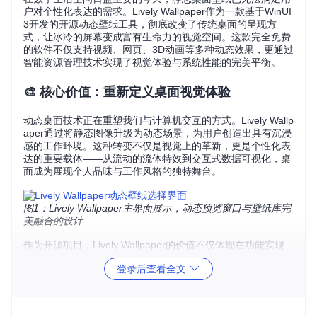
户对个性化表达的需求。Lively Wallpaper作为一款基于WinUI
3开发的开源动态壁纸工具，彻底改变了传统桌面的呈现方
式，让冰冷的屏幕变成富有生命力的视觉空间。这款完全免费
的软件不仅支持视频、网页、3D动画等多种动态效果，更通过
智能资源管理技术实现了视觉体验与系统性能的完美平衡。
🎨 核心价值：重新定义桌面视觉体验
动态桌面技术正在重塑我们与计算机交互的方式。Lively Wallp
aper通过将静态图像升级为动态场景，为用户创造出具有沉浸
感的工作环境。这种转变不仅是视觉上的革新，更是个性化表
达的重要载体——从流动的流体特效到交互式数据可视化，桌
面成为展现个人品味与工作风格的独特舞台。
图1：Lively Wallpaper主界面展示，动态预览窗口与壁纸库完
美融合的设计
作为开源项目，Lively Wallpaper的价值不仅体现在功能实现
上，更在于其开放生态带来的无限可能。开发者可以通过项目
登录后查看全文
提供的扩展接口创建自定义壁纸类型，普通用户则能受益于活
跃社区分享的海量创意内容。这种开放协作模式使得软件功能
持续进化，始终保持技术领先性。