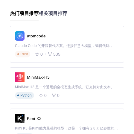
图2：基于HTML5技术实现的交互式星空壁纸，支持鼠标交互
热门项目推荐
相关项目推荐
与环境光感应
技巧：在文字处理或编程工作时，建议选择低饱和度、慢
节奏的自然场景壁纸，研究表明此类视觉元素能提升20%
的专注度。
atomcode
创意设计展示
Claude Code 的开源替代方案。连接任意大模型，编辑代码，运行命令，自动验证 — 全自动执行。用 Rust 构建，极致性能。 ｜ An open-source alternative to Claude Code. Connect any LLM, edit code, run commands, and verify changes — autonomously. Built in Rust for speed. Get Started
0
535
设计师可以利用Lively Wallpaper的WebGL壁纸功能，将自己
Rust
的作品以动态方式展示在桌面上。通过导出为HTML5格式，
设计师的3D模型、交互原型或动画作品可以直接在桌面上运
行，成为实时更新的个人作品集。这种展示方式不仅具有视觉
冲击力，还能在客户演示时提供独特的互动体验。
MiniMax-H3
系统状态可视化
MiniMax H3 是一个通用的全模态生成系统。它支持对由文本、图像、视频和音频组成的多模态上下文进行统一理解，并能生成分辨率高达 2K、时长可达 15 秒的带原生立体声音频的视频。得益于面向任务泛化的系统设计，H3 在预训练阶段就已具备广泛的多模态上下文理解与生成能力，能够出色地执行复杂的多模态指令。
高级用户可通过自定义HTML壁纸实现系统资源监控。这类壁
0
0
Python
纸能实时显示CPU占用率、网络流量、天气信息等数据，并以
可视化方式呈现。例如，将网络流量映射为流动的粒子效果，
或用色彩变化直观反映系统负载状态，使桌面兼具美观与实用
价值。
Kimi-K3
🔍 深度探索：技术架构与实现原理
Kimi K3 是Kimi能力最强的模型：这是一个拥有 2.8 万亿参数的混合专家（MoE）模型，具备原生视觉理解能力，并支持 100 万 token 的上下文窗口。