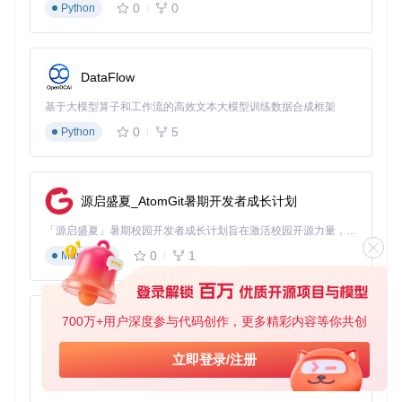
动作捕捉导入：支持外部动作数据应用于游戏角色
0
0
Python
这些模组通过社区平台分享，形成了活跃的创作生态。
技术原理简析
DataFlow
补丁核心采用钩子(Hook)技术实现对游戏进程的增强。Helper
基于大模型算子和工作流的高效文本大模型训练数据合成框架
Lib库通过内存注入方式拦截游戏函数调用，在不修改原始程
序的前提下实现功能扩展。这种设计确保了与官方更新的兼容
0
5
Python
性，同时为二次开发提供稳定接口。
常见误区解析
误区1
：认为补丁会修改游戏核心文件。实际上补丁采用外
源启盛夏_AtomGit暑期开发者成长计划
挂式加载，不改变原始游戏程序。
误区2
：安装越多模组性能越好。过量模组会导致内存占用
「源启盛夏」暑期校园开发者成长计划旨在激活校园开源力量，通过积分激励、认证扶持、资源倾斜等形式，引导高校组织和开发者完成「入驻 — 建项目 — 做贡献 — 获认证 — 得资源」的完整闭环。无论你是想带领社团入驻平台的组织者，还是希望用代码贡献证明自己的开发者，都能在这里找到属于你的成长路径。
激增，建议根据硬件条件选择性安装。
0
1
Markdown
误区3
：自动更新会消耗大量流量。差量更新机制使实际流
量消耗远低于完整包下载。
性能调优指南：释放硬件潜力
700万+用户深度参与代码创作，更多精彩内容等你共创
py-xiaozhi
图形设置优化
基于Python的Xiaozhi AI，适用于想要完整Xiaozhi体验而无需拥有专用硬件的用户。
立即登录/注册
根据硬件配置调整以下参数可获得最佳体验：
0
1
Python