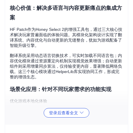
核心价值：解决多语言与内容更新痛点的集成方
案
HF Patch作为Honey Select 2的增强工具包，通过三大核心技
术解决玩家普遍面临的体验问题。其模块化架构设计实现了翻
译系统、内容优化与自动更新的无缝整合，犹如为游戏配备了
智能升级引擎。
翻译系统采用动态语言切换技术，可实时加载不同语言包；内
容优化模块通过资源重定向机制实现视觉效果增强；自动更新
组件则采用增量同步算法，仅传输变更内容，显著降低网络负
载。这三个核心模块通过HelperLib库实现协同工作，形成完
整的增强生态。
场景化应用：针对不同玩家需求的功能实现
优化游戏本地化体验
当国际玩家面对非母语界面时，可通过补丁的多语言系统即时
登录后查看全文
切换界面语言。该功能采用Unicode编码兼容设计，支持包括
中文在内的20余种语言，解决了原版游戏的语言壁垒问题。语
言包采用XML结构化存储，便于社区用户进行翻译贡献。