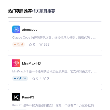
调整性能参数设置
针对不同硬件配置，补丁提供三级性能优化方案：
热门项目推荐
相关项目推荐
节能模式：降低纹理分辨率与特效等级，适合笔记本电脑
平衡模式：默认配置，兼顾画质与性能
性能模式：开启全部特效，适合高端游戏PC
atomcode
通过修改配置文件中的"performance_level"参数可切换模式，
Claude Code 的开源替代方案。连接任意大模型，编辑代码，运行命令，自动验证 — 全自动执行。用 Rust 构建，极致性能。 ｜ An open-source alternative to Claude Code. Connect any LLM, edit code, run commands, and verify changes — autonomously. Built in Rust for speed. Get Started
数值范围为0-2，分别对应上述三种模式。
0
537
Rust
管理自定义内容
补丁支持导入第三方模组资源，通过"mods"目录实现即插即
用。建议定期清理不再使用的模组以减少内存占用。模组加载
MiniMax-H3
顺序可通过mod_order.txt文件进行调整，确保依赖关系正确。
MiniMax H3 是一个通用的全模态生成系统。它支持对由文本、图像、视频和音频组成的多模态上下文进行统一理解，并能生成分辨率高达 2K、时长可达 15 秒的带原生立体声音频的视频。得益于面向任务泛化的系统设计，H3 在预训练阶段就已具备广泛的多模态上下文理解与生成能力，能够出色地执行复杂的多模态指令。
生态扩展：社区驱动的持续进化
0
0
Python
用户贡献案例展示
社区开发者基于补丁框架创建了丰富的扩展内容：
Kimi-K3
角色定制扩展：增加200余种面部特征调节参数
Kimi K3 是Kimi能力最强的模型：这是一个拥有 2.8 万亿参数的混合专家（MoE）模型，具备原生视觉理解能力，并支持 100 万 token 的上下文窗口。
环境互动系统：实现天气变化对角色外观的动态影响