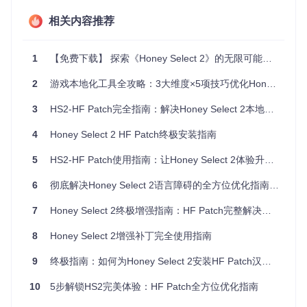
增强视觉内容表现
相关内容推荐
在高端硬件配置下，启用高清材质渲染功能可提升画面细节表
现。补丁通过替换默认资源路径，加载经过优化的纹理文件，
使角色模型与场景环境呈现更丰富的视觉层次。该功能在显存
1
【免费下载】 探索《Honey Select 2》的无限可能：HF Patch深度解析与推荐
大于4GB的系统上表现尤为明显。
2
游戏本地化工具全攻略：3大维度×5项技巧优化Honey Select 2体验
保障功能持续更新
3
HS2-HF Patch完全指南：解决Honey Select 2本地化与优化问题的7个实战技巧
对于追求最新功能的玩家，自动更新机制可在后台完成组件升
级。系统采用差量更新技术，仅下载变更文件，平均更新流量
4
Honey Select 2 HF Patch终极安装指南
比完整包减少70%。更新过程采用事务性处理，确保异常中断
后可恢复至稳定状态。
5
HS2-HF Patch使用指南：让Honey Select 2体验升级的完整方案
6
彻底解决Honey Select 2语言障碍的全方位优化指南：从安装到精通的零障碍路径
个性化配置：打造专属游戏体验
7
Honey Select 2终极增强指南：HF Patch完整解决方案与一键配置方法
配置功能模块组合
8
Honey Select 2增强补丁完全使用指南
通过补丁提供的模块化选择界面，玩家可根据硬件性能与个人
偏好启用特定功能。低配置系统建议关闭高清渲染模块以提升
9
终极指南：如何为Honey Select 2安装HF Patch汉化去码补丁
帧率，而高端配置可开启全部视觉增强选项。配置文件采用JS
ON格式存储，位于游戏目录下的hf_config.json。
10
5步解锁HS2完美体验：HF Patch全方位优化指南