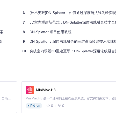
6
[技术突破]DN-Splatter：如何通过深度与法线先验实
熨斗抚平布料上的褶皱。
7
3D室内重建新范式：DN-Splatter深度法线融合技术
方案
8
DN-Splatter 项目使用教程
南
9
DN-Splatter：深度法线融合的三维高斯喷涂技术实践
重建质量特点
10
突破室内场景3D重建瓶颈：DN-Splatter深度法线融
表面光滑但可能过度平滑细节
边界清晰但对噪声敏感
法 (b)Poisson重建 (c)TSDF融合
MiniMax-H3
处理上的优势
Claude Code 的开源替代方案。连接任意大模型，编辑代码，运行命令，自动验证 — 全自动执行。用 Rust 构建，极致性能。 ｜ An open-source alternative to Claude Code. Connect any LLM, edit code, run commands, and verify changes — autonomously. Built in Rust for speed. Get Started
0
0
Python