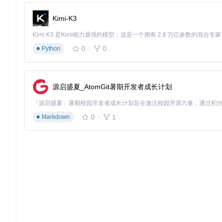
环境准备
准备阶段
：确保系统已安装Python 3.8+和相应依赖管理工具
Kimi-K3
# 克隆项目仓库
0
0
Python
git 
clone
cd
执行阶段
：选择适合的安装方式
源启盛夏_AtomGit暑期开发者成长计划
方式A：Conda环境
0
1
Markdown
conda create -n dn-splatter python=3.9 -y

conda activate dn-splatter

pip install setuptools==69.5.1

方式B：Pixi包管理器（推荐）
# 安装pixi后执行
pixi install

pixi shell  
# 激活环境