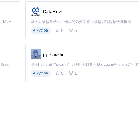
DataFlow
Kimi K3 是Kimi能力最强的模型：这是一个拥有 2.8 万亿参数的混合专家（MoE）模型，具备原生视觉理解能力，并支持 100 万 token 的上下文窗口。
基于大模型算子和工作流的高效文本大模型训练数据合成框架
0
5
Python
py-xiaozhi
「源启盛夏」暑期校园开发者成长计划旨在激活校园开源力量，通过积分激励、认证扶持、资源倾斜等形式，引导高校组织和开发者完成「入驻 — 建项目 — 做贡献 — 获认证 — 得资源」的完整闭环。无论你是想带领社团入驻平台的组织者，还是希望用代码贡献证明自己的开发者，都能在这里找到属于你的成长路径。
0
1
Python