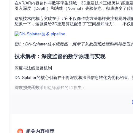
在VR/AR内容创作与数字孪生领域，3D重建技术正经历从"能重建"到"高质
引入深度（Depth）和法线（Normal）先验信息，彻底改变
这项技术的核心突破在于：它不仅像传统方法那样关注视觉外观
想象一下，这就像给3D重建算法配备了"空间感知能力"——不仅
图1：DN-Splatter技术流程图，展示了从数据预处理到网格提
技术解析：深度监督的数学原理与实现
深度与法线监督机制
DN-Splatter的核心创新在于将深度和法线信息转化为优化
深度损失函数
采用边缘感知的L1损失：
其中w_edge为边缘权重，在物体轮廓处自动增强，确保几何
法线损失
则通过余弦相似度衡量预测法线与真值的一致性：
相关内容推荐