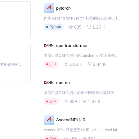
pytorch
作为 Ascend for PyTorch 社区的核心组件，TorchNPU 是昇腾专为 PyTorch 打造的深度学习适配插件，使 PyTorch 框架能够直接调用昇腾 NPU，为开发者提供昇腾 AI 处理器的超强算力。
835
1.26 K
Python
ops-transformer
本项目是CANN提供的transformer类大模型算子库，实现网络在NPU上加速计算。
1.03 K
2.44 K
C++
基于Python的Xiaozhi AI，适用于想要完整Xiaozhi体验而无需拥有专用硬件的用户。
ops-nn
本项目是CANN提供的神经网络类计算算子库，实现网络在NPU上加速计算。
839
1.67 K
C++
AscendNPU-IR
AscendNPU-IR是基于MLIR（Multi-Level Intermediate Representation）构建的，面向昇腾亲和算子编译时使用的中间表示，提供昇腾完备表达能力，通过编译优化提升昇腾AI处理器计算效率，支持通过生态框架使能昇腾AI处理器与深度调优
496
337
C++