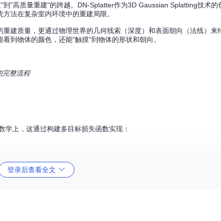
量重建"的跨越。DN-Splatter作为3D Gaussian Splatting技
了传统方法在复杂室内环境中的重建局限。
的重建质量，更通过物理世界的几何线索（深度）和表面朝向（法线）来
能看到物体的颜色，还能"触摸"到物体的形状和朝向。
取的完整流程
约束。数学上，这通过构建多目标损失函数实现：
登录后查看全文
边界的精确重建。这就像画师勾勒轮廓时会刻意加重线条，使物体边界更清