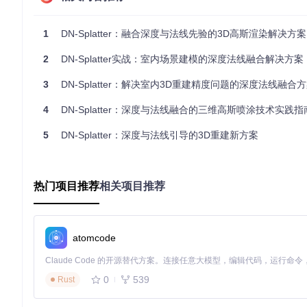
1
DN-Splatter：融合深度与法线先验的3D高斯渲染解决方案
同时引入平滑项L_smooth防止表面出现不自然的褶皱，就像用
2
DN-Splatter实战：室内场景建模的深度法线融合解决方案
网格提取技术对比
3
DN-Splatter：解决室内3D重建精度问题的深度法线融合
项目提供两种网格提取方案，各具优势：
4
DN-Splatter：深度与法线融合的三维高斯喷涂技术实践指
技术
原理
适用场景
5
DN-Splatter：深度与法线引导的3D重建新方案
Poisson重建
基于隐式表面的泊松方程求解
复杂拓扑结构
TSDF融合
截断符号距离函数融合
大尺度场景
热门项目推荐
相关项目推荐
图2：小型物体（毛绒玩具）的三种重建结果对比：(a)传统Splatfacto方
atomcode
图3：Replica数据集室内场景重建对比，展示TSDF在家具边界
0
539
Rust
实战指南：从安装到优化的三步法