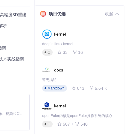
项目优选
收起
现高精度3D重建
全解析
kernel
deepin linux kernel
指南
33
16
C
合技术实战指南
docs
暂无描述
843
5.64 K
Markdown
kernel
MiniMax H3 是一个通用的全模态生成系统。它支持对由文本、图像、视频和音频组成的多模态上下文进行统一理解，并能生成分辨率高达 2K、时长可达 15 秒的带原生立体声音频的视频。得益于面向任务泛化的系统设计，H3 在预训练阶段就已具备广泛的多模态上下文理解与生成能力，能够出色地执行复杂的多模态指令。
openEuler内核是openEuler操作系统的核心，既是系统性能与稳定性的基石，也是连接处理器、设备与服务的桥梁。
507
540
C