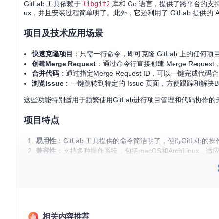
GitLab 工具依赖于
libgit2
库和 Go 语言，提供了跨平台的支持。
ux，并且安装过程简单明了。此外，它还利用了 GitLab 提供的 A
项目及技术应用场景
快速克隆项目
：只需一行命令，即可克隆 GitLab 上的任何
创建Merge Request
：通过命令行直接创建 Merge Req
合并代码
：通过指定Merge Request ID，可以一键完成代
浏览Issue
：一键跳转到特定的 Issue 页面，方便跟踪和解决B
这些功能特别适用于频繁使用GitLab进行项目管理和代码协
项目特点
易用性
：GitLab 工具提供的命令简洁明了，使得GitLab
兼容性
：支持多种操作系统，包括macOS和ArchLinux，
灵活性
：可与Git原生命令无缝结合，自由定制工作流。
拓展性
：通过GitLab API 进行扩展，未来有可能添加更多
总的来说，GitLab 工具是一个值得尝试的优秀开源项目，它可以
想选择。现在就开始尝试吧，让它为你的开发工作带来更多的便
相关内容推荐