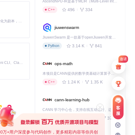
AscendNPU-IR是基于MLIR（Multi-Level Intermediate Representation）构建的，面向昇腾亲和算子编译时使用的中间表示，提供昇腾完备表达能力，通过编译优化提升昇腾AI处理器计算效率，支持通过生态框架使能昇腾AI处理器与深度调优
496
334
C++
Toonflow 是一款 AI 短剧漫剧工具，能够利用 AI 技术将小说自动转化为剧本，并结合 AI 生成的图片和视频，实现高效的短剧创作。借助 Toonflow，可以轻松完成从文字到影像的全流程，让短剧制作变得更加智能与便捷。
jiuwenswarm
JiuwenSwarm 是一款基于openJiuwen开发的智能AI Agent，它能够将大语言模型的强大能力，通过你日常使用的各类通讯应用，直接延伸至你的指尖。
3.14 K
841
Python
邀请
免费、本地、开源的 24/7 全天候 Cowork 应用，以及适用于 Gemini CLI、Claude Code、Codex、OpenCode、Qwen Code、Goose CLI、Auggie 等的 OpenClaw | 🌟 喜欢就点star吧
ops-math
本项目是CANN提供的数学类基础计算算子库，实现网络在NPU上加速计算。
1.24 K
1.35 K
C++
cann-learning-hub
客
CANN 学习中心仓，支持在线互动运行、边学边练，提供教程、示例与优化方案，一站式助力昇腾开发者快速上手。
服
734
372
Jupyter Notebook
00万+用户深度参与代码创作，更多精彩内容等你共创