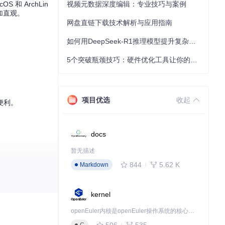
和 ArchLin
视频元数据深度编辑：专业技巧与案例
更加直观。
网盘直链下载技术解析与应用指南
如何用DeepSeek-R1推理模型提升复杂任务解决能力：完整指南
5个突破瓶颈技巧：硬件优化工具让你的电脑性能提升30%
项目优选
收起
便利。
docs
暂无描述
844
5.62 K
Markdown
那么它将是你的理
kernel
openEuler内核是openEuler操作系统的核心，既是系统性能与稳定性的基石，也是连接处理器、设备与服务的桥梁。
506
535