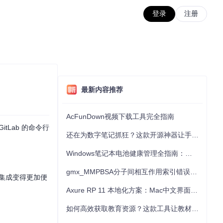
登录
注册
最新内容推荐
AcFunDown视频下载工具完全指南
tLab 的命令行
还在为数字笔记抓狂？这款开源神器让手写批注效率提升300%
Windows笔记本电池健康管理全指南：从根源解决电池损耗问题
gmx_MMPBSA分子间相互作用索引错误的深度诊断与解决
 的集成变得更加便
Axure RP 11 本地化方案：Mac中文界面优化与原型设计工具汉化全指南
如何高效获取教育资源？这款工具让教材下载效率提升80%