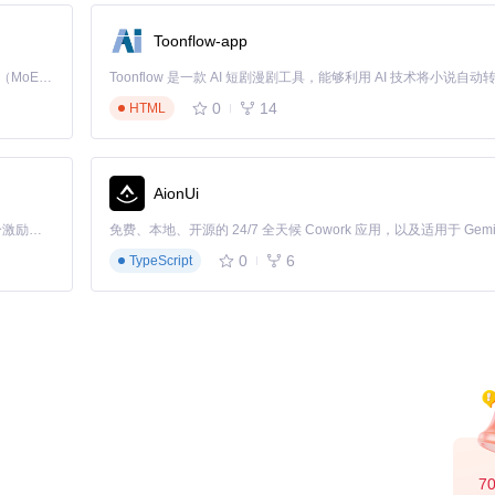
Toonflow-app
Kimi K3 是Kimi能力最强的模型：这是一个拥有 2.8 万亿参数的混合专家（MoE）模型，具备原生视觉理解能力，并支持 100 万 token 的上下文窗口。
0
14
HTML
AionUi
「源启盛夏」暑期校园开发者成长计划旨在激活校园开源力量，通过积分激励、认证扶持、资源倾斜等形式，引导高校组织和开发者完成「入驻 — 建项目 — 做贡献 — 获认证 — 得资源」的完整闭环。无论你是想带领社团入驻平台的组织者，还是希望用代码贡献证明自己的开发者，都能在这里找到属于你的成长路径。
0
6
TypeScript
7