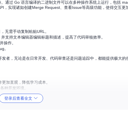
通过 Go 语言编译的二进制文件可以在多种操作系统上运行，包括 macOS 
PI，实现诸如创建Merge Request、查看Issue等高级功能，使得交互
项目，无需手动复制粘贴URL。
uest，并支持文本编辑器编辑标题和描述，提高了代码审核效率。
码合并操作。
ug。
作的开发者，无论是在日常开发、代码审查还是问题追踪中，都能提供极大的
的操作更加直观，降低学习成本。
适应各种开发环境。
登录后查看全文
实用功能。
将你的GitLab使用体验提升到新的层次。如果你是GitLab的重度用户，
利！