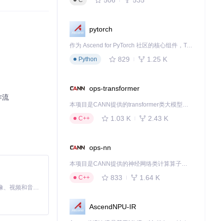
C
pytorch
作为 Ascend for PyTorch 社区的核心组件，TorchNPU 是昇腾专为 PyTorch 打造的深度学习适配插件，使 PyTorch 框架能够直接调用昇腾 NPU，为开发者提供昇腾 AI 处理器的超强算力。
829
1.25 K
Python
ops-transformer
工作流
本项目是CANN提供的transformer类大模型算子库，实现网络在NPU上加速计算。
1.03 K
2.43 K
C++
ops-nn
本项目是CANN提供的神经网络类计算算子库，实现网络在NPU上加速计算。
833
1.64 K
C++
MiniMax H3 是一个通用的全模态生成系统。它支持对由文本、图像、视频和音频组成的多模态上下文进行统一理解，并能生成分辨率高达 2K、时长可达 15 秒的带原生立体声音频的视频。得益于面向任务泛化的系统设计，H3 在预训练阶段就已具备广泛的多模态上下文理解与生成能力，能够出色地执行复杂的多模态指令。
AscendNPU-IR