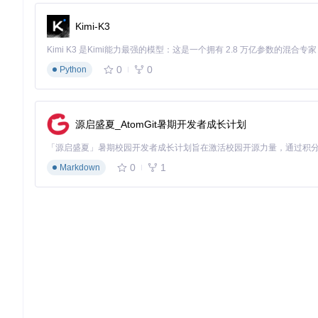
Kimi-K3
0
0
Python
源启盛夏_AtomGit暑期开发者成长计划
0
1
Markdown