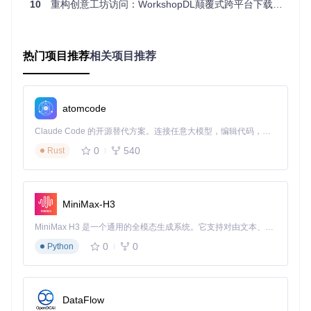
10
重构创意工坊访问：WorkshopDL颠覆式跨平台下载技术全解析
技术类比
：这就像外卖平台的智能派单系统，会根据骑手
位置、路况、负载等因素动态分配订单，确保餐品准时送
达。
热门项目推荐
相关项目推荐
模糊语义匹配引擎：让工具"听懂"你的游戏需求
输入"garr"就能自动联想到"Garry's Mod"，输入"left"能匹配
到"Left 4 Dead 2"——WorkshopDL的模糊搜索技术打破了传
统工具对精准AppID的依赖。通过建立包含5000+游戏的元数
atomcode
据库，结合编辑距离算法和热门度加权，实现了输入即理解的
智能交互，将游戏定位时间从平均3分钟缩短至15秒。
Claude Code 的开源替代方案。连接任意大模型，编辑代码，运行命令，自动验证 — 全自动执行。用 Rust 构建，极致性能。 ｜ An open-source alternative to Claude Code. Connect any LLM, edit code, run commands, and verify changes — autonomously. Built in Rust for speed. Get Started
0
540
Rust
图2：WorkshopDL智能搜索功能 - 输入关键词即可快速定位
目标游戏
MiniMax-H3
分布式任务调度架构：多线程下载的艺术
MiniMax H3 是一个通用的全模态生成系统。它支持对由文本、图像、视频和音频组成的多模态上下文进行统一理解，并能生成分辨率高达 2K、时长可达 15 秒的带原生立体声音频的视频。得益于面向任务泛化的系统设计，H3 在预训练阶段就已具备广泛的多模态上下文理解与生成能力，能够出色地执行复杂的多模态指令。
如同餐厅的并行出餐系统，WorkshopDL采用生产者-消费者模
0
0
型管理下载任务。用户添加的每个模组URL会被拆解为元数据
Python
获取、资源定位、文件传输三个阶段，由不同线程池并行处
理。通过动态调整线程数（1-8线程可调），既避免了网络拥
塞，又充分利用带宽资源，使批量下载效率提升200%。
DataFlow