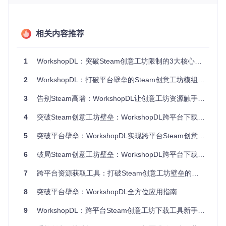
更新整合包都要手动复制粘贴20多个模组链接，重复操作占用
了60%的工作时间。"批量管理的低效直接制约了优质整合包
的迭代速度。
相关内容推荐
Linux用户的兼容性难题
"在Ubuntu系统下玩《求生之路2》时，大多数第三方下载工具
要么没有Linux版本，要么依赖复杂的 Wine 配置。"一位Linux
1
WorkshopDL：突破Steam创意工坊限制的3大核心技术与全场景应用指南
游戏社区管理员如此描述跨平台体验的痛点。
2
WorkshopDL：打破平台壁垒的Steam创意工坊模组下载神器
3
告别Steam高墙：WorkshopDL让创意工坊资源触手可及的实用指南
图1：WorkshopDL品牌标识 - 专为跨平台Steam创意工坊资源
下载设计的开源工具
4
突破Steam创意工坊壁垒：WorkshopDL跨平台下载解决方案无缝获取游戏模组全攻略
技术解构：三大创新如何破解行业难题
5
突破平台壁垒：WorkshopDL实现跨平台Steam创意工坊资源自由
智能资源路由系统：像快递物流一样优化下载路径
6
破局Steam创意工坊壁垒：WorkshopDL跨平台下载工具全解
传统下载工具往往依赖单一数据源，如同只有一条送货路线的
7
跨平台资源获取工具：打破Steam创意工坊壁垒的技术实践指南
快递公司，遇到道路施工就无法送达。WorkshopDL构建了包
含SteamCMD、SteamWebAPI、GCNetwork等五种渠道的资
8
突破平台壁垒：WorkshopDL全方位应用指南
源网络，采用动态加权算法实时评估各源健康度。当主源响应
延迟超过3秒时，系统会自动切换至备用通道，使大型模组下
9
WorkshopDL：跨平台Steam创意工坊下载工具新手入门指南
载成功率提升至95%以上。