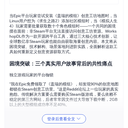
当Epic平台玩家尝试安装《盖瑞的模组》创意工坊地图时，当
Linux用户想为《求生之路2》添加社区模组时，当《模拟人生
4》玩家需要批量获取数十个角色模组时——一个共同的困境
摆在面前：非Steam平台无法直接访问创意工坊资源。Works
hopDL作为一款开源跨平台工具，通过三大核心技术创新，让
全球数亿非Steam玩家也能自由获取海量创意内容。本文将从
困境突破、技术解构、场景落地到进阶实践，全面解析这款工
具如何重新定义创意资源获取方式。
困境突破：三个真实用户故事背后的共性痛点
独立游戏玩家的平台枷锁
"我在Epic免费领取了《盖瑞的模组》，却发现90%的创意地图
都锁在Steam创意工坊里。"这是Reddit论坛上一位玩家的真实
抱怨。传统解决方案要么需要购买Steam版游戏，要么依赖不
稳定的第三方网站，后者常常因文件过大导致下载中断，2GB
以上的大型模组成功率不足40%。
模组整合者的效率困境
登录后查看全文
国内某《方舟：生存进化》模组整合包制作者分享道："每次