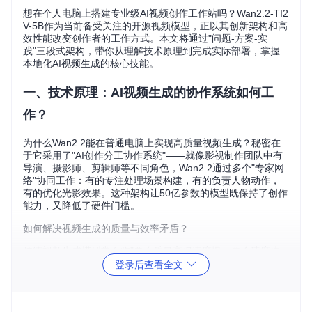
想在个人电脑上搭建专业级AI视频创作工作站吗？Wan2.2-TI2
V-5B作为当前备受关注的开源视频模型，正以其创新架构和高
效性能改变创作者的工作方式。本文将通过"问题-方案-实
践"三段式架构，带你从理解技术原理到完成实际部署，掌握
本地化AI视频生成的核心技能。
一、技术原理：AI视频生成的协作系统如何工
作？
为什么Wan2.2能在普通电脑上实现高质量视频生成？秘密在
于它采用了"AI创作分工协作系统"——就像影视制作团队中有
导演、摄影师、剪辑师等不同角色，Wan2.2通过多个"专家网
络"协同工作：有的专注处理场景构建，有的负责人物动作，
有的优化光影效果。这种架构让50亿参数的模型既保持了创作
能力，又降低了硬件门槛。
如何解决视频生成的质量与效率矛盾？
传统视频生成模型常面临"要么质量高但速度慢，要么速度快
但效果差"的困境。Wan2.2通过三项关键技术突破解决了这一
登录后查看全文
矛盾：
双重生成引擎
：同时支持文本转视频和图像转视频两种模式