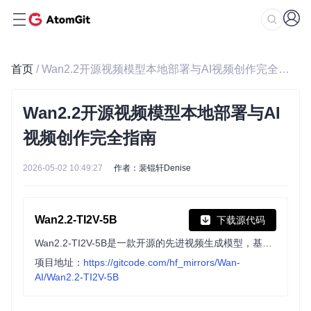
首页
/ Wan2.2开源视频模型本地部署与AI视频创作完全指南
Wan2.2开源视频模型本地部署与AI
视频创作完全指南
2026-05-02 10:49:27
作者：裴锟轩Denise
Wan2.2-TI2V-5B
下载源代码
Wan2.2-TI2V-5B是一款开源的先进视频生成模型，基于创新的混合专家架构（MoE）设计，显著提升了视频生成的质量与效率。该模型支持文本生成视频和图像生成视频两种模
项目地址：
https://gitcode.com/hf_mirrors/Wan-
AI/Wan2.2-TI2V-5B