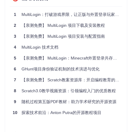
安装依赖
1
MultiLogin：打破游戏界限，让正版与外置登录玩家同台竞技
2
【亲测免费】 MultiLogin 项目下载及安装教程
3
【亲测免费】 MultiLogin 项目安装与配置指南
启动项目
4
MultiLogin 技术文档
5
【亲测免费】 MultiLogin：Minecraft外置登录共存插件
示例代码
6
GHunt项目身份验证机制的技术演进与优化
以下是一个简单的示例代码，展示了如何使用 MultiLogin 实现
多账号登录：
7
【亲测免费】 Scratch教案资源库：开启编程教育的新篇章
8
Scratch3.0教学视频资源：引领编程入门的优质教程
const
MultiLogin
 = 
require
(
'MultiLogin'
);

9
随机过程第五版PDF教材：助力学术研究的开源资源
// 初始化 MultiLogin
const
 multiLogin = 
new
MultiLogin
();

10
探索技术前沿：Anton Putra的开源教程项目
// 添加账号
multiLogin.
addAccount
({

username
: 
'user1'
,
