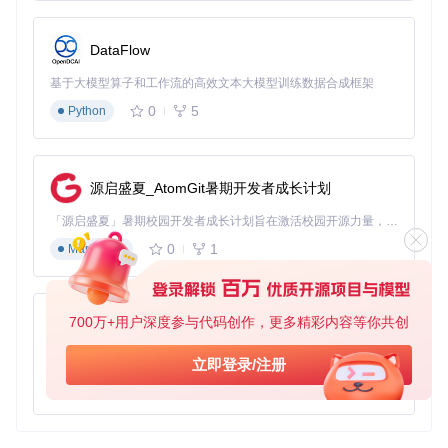
典型生态项目
MultiLogin 可以与其他开源项目结合使用，扩展其功能和应用
DataFlow
场景。以下是一些典型的生态项目：
基于大模型算子和工作流的高效文本大模型训练数据合成框架
Express.js
：结合 Express.js 构建后端服务，实现更复杂
0
5
Python
的多账号管理功能。
React
：使用 React 开发前端界面，提供友好的用户交互体
验。
源启盛夏_AtomGit暑期开发者成长计划
通过这些生态项目的结合，MultiLogin 可以更好地满足不同应
用场景的需求，提升项目的实用性和扩展性。
「源启盛夏」暑期校园开发者成长计划旨在激活校园开源力量，通过积分激励、认证扶持、资源倾斜等形式，引导高校组织和开发者完成「入驻 — 建项目 — 做贡献 — 获认证 — 得资源」的完整闭环。无论你是想带领社团入驻平台的组织者，还是希望用代码贡献证明自己的开发者，都能在这里找到属于你的成长路径。
0
1
Markdown
MultiLogin
下载源代码
外置共存
700万+用户深度参与代码创作，更多精彩内容等你共创
py-xiaozhi
项目地址：
基于Python的Xiaozhi AI，适用于想要完整Xiaozhi体验而无需拥有专用硬件的用户。
立即登录/注册
https://gitcode.com/gh_mirrors/mu/MultiLogin
0
1
Python