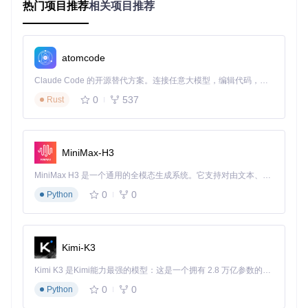
热门项目推荐
password
: 
'password1'
相关项目推荐
});

multiLogin.
addAccount
({

username
: 
'user2'
,

atomcode
password
: 
'password2'
});

Claude Code 的开源替代方案。连接任意大模型，编辑代码，运行命令，自动验证 — 全自动执行。用 Rust 构建，极致性能。 ｜ An open-source alternative to Claude Code. Connect any LLM, edit code, run commands, and verify changes — autonomously. Built in Rust for speed. Get Started
0
537
Rust
// 登录所有账号
multiLogin.
loginAllAccounts
应用案例和最佳实践
MiniMax-H3
MiniMax H3 是一个通用的全模态生成系统。它支持对由文本、图像、视频和音频组成的多模态上下文进行统一理解，并能生成分辨率高达 2K、时长可达 15 秒的带原生立体声音频的视频。得益于面向任务泛化的系统设计，H3 在预训练阶段就已具备广泛的多模态上下文理解与生成能力，能够出色地执行复杂的多模态指令。
应用案例
社交媒体管理
：使用 MultiLogin 管理多个社交媒体账号，
0
0
Python
实现一键切换和发布内容。
游戏账号切换
：在游戏中使用 MultiLogin 快速切换不同账
号，方便玩家管理多个角色。
最佳实践
Kimi-K3
安全管理
：确保账号密码的安全存储，避免明文存储敏感信
息。
Kimi K3 是Kimi能力最强的模型：这是一个拥有 2.8 万亿参数的混合专家（MoE）模型，具备原生视觉理解能力，并支持 100 万 token 的上下文窗口。
性能优化
：合理管理账号会话，避免资源浪费和性能瓶颈。
0
0
Python