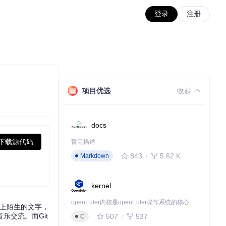
登录
注册
项目优选
收起
docs
下载源代码
暂无描述
843
5.62 K
Markdown
kernel
openEuler内核是openEuler操作系统的核心，既是系统性能与稳定性的基石，也是连接处理器、设备与服务的桥梁。
幕上陌生的文字，
交流。而Git
507
537
C