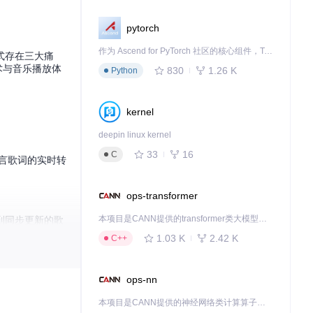
pytorch
作为 Ascend for PyTorch 社区的核心组件，TorchNPU 是昇腾专为 PyTorch 打造的深度学习适配插件，使 PyTorch 框架能够直接调用昇腾 NPU，为开发者提供昇腾 AI 处理器的超强算力。
式存在三大痛
术与音乐播放体
830
1.26 K
Python
kernel
deepin linux kernel
33
16
C
言歌词的实时转
ops-transformer
本项目是CANN提供的transformer类大模型算子库，实现网络在NPU上加速计算。
到同步更新的歌
1.03 K
2.42 K
C++
并显示转换结果。
ops-nn
本项目是CANN提供的神经网络类计算算子库，实现网络在NPU上加速计算。