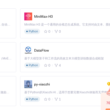
往只能静态显示，无法与音乐播放进度精确匹配。
演唱的词句，达到卡拉OK般的体验。
MiniMax-H3
示，当前演唱词句会自动居中并放大显示，营造沉浸式的跟唱体验。
Claude Code 的开源替代方案。连接任意大模型，编辑代码，运行命令，自动验证 — 全自动执行。用 Rust 构建，极致性能。 ｜ An open-source alternative to Claude Code. Connect any LLM, edit code, run commands, and verify changes — autonomously. Built in Rust for speed. Get Started
，系统将自动启动歌词同步功能，无需额外设置。
0
0
Python
DataFlow
的关键。
Kimi K3 是Kimi能力最强的模型：这是一个拥有 2.8 万亿参数的混合专家（MoE）模型，具备原生视觉理解能力，并支持 100 万 token 的上下文窗口。
基于大模型算子和工作流的高效文本大模型训练数据合成框架
歌词缺失或不准确的问题。
0
4
Python
e等多个歌词源，用户可以通过关键词搜索，比较不同来源的歌词质量，选择最准确的
相关歌词结果，用户可点击切换不同来源的歌词。
py-xiaozhi
「源启盛夏」暑期校园开发者成长计划旨在激活校园开源力量，通过积分激励、认证扶持、资源倾斜等形式，引导高校组织和开发者完成「入驻 — 建项目 — 做贡献 — 获认证 — 得资源」的完整闭环。无论你是想带领社团入驻平台的组织者，还是希望用代码贡献证明自己的开发者，都能在这里找到属于你的成长路径。
0
1
Python
7