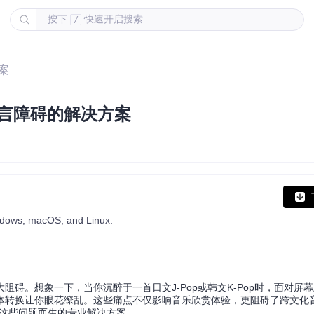
按下
快速开启搜索
/
案
语言障碍的解决方案
indows, macOS, and Linux.
碍。想象一下，当你沉醉于一首日文J-Pop或韩文K-Pop时，面对屏
转换让你眼花缭乱。这些痛点不仅影响音乐欣赏体验，更阻碍了跨文化音乐
是为解决这些问题而生的专业解决方案。