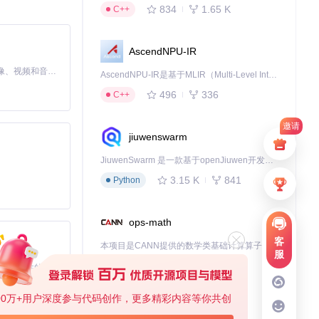
834
1.65 K
C++
AscendNPU-IR
MiniMax H3 是一个通用的全模态生成系统。它支持对由文本、图像、视频和音频组成的多模态上下文进行统一理解，并能生成分辨率高达 2K、时长可达 15 秒的带原生立体声音频的视频。得益于面向任务泛化的系统设计，H3 在预训练阶段就已具备广泛的多模态上下文理解与生成能力，能够出色地执行复杂的多模态指令。
AscendNPU-IR是基于MLIR（Multi-Level Intermediate Representation）构建的，面向昇腾亲和算子编译时使用的中间表示，提供昇腾完备表达能力，通过编译优化提升昇腾AI处理器计算效率，支持通过生态框架使能昇腾AI处理器与深度调优
496
336
C++
邀请
jiuwenswarm
JiuwenSwarm 是一款基于openJiuwen开发的智能AI Agent，它能够将大语言模型的强大能力，通过你日常使用的各类通讯应用，直接延伸至你的指尖。
3.15 K
841
Python
版本。
ops-math
客
本项目是CANN提供的数学类基础计算算子库，实现网络在NPU上加速计算。
服
1.24 K
1.36 K
C++
基于Python的Xiaozhi AI，适用于想要完整Xiaozhi体验而无需拥有专用硬件的用户。
00万+用户深度参与代码创作，更多精彩内容等你共创
deveco-code