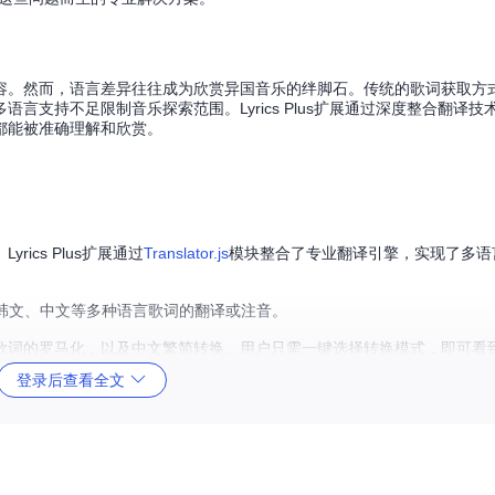
容。然而，语言差异往往成为欣赏异国音乐的绊脚石。传统的歌词获取方
支持不足限制音乐探索范围。Lyrics Plus扩展通过深度整合翻译技
都能被准确理解和欣赏。
cs Plus扩展通过
Translator.js
模块整合了专业翻译引擎，实现了多语
文、韩文、中文等多种语言歌词的翻译或注音。
歌词的罗马化，以及中文繁简转换。用户只需一键选择转换模式，即可看
登录后查看全文
菜单中选择所需的转换模式（如罗马音、平假名等），系统将自动处理当前歌词