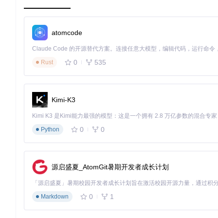
歌词与音乐节奏的同步是提升演唱体验的核心要素。传统歌词往
用户需求
：希望歌词能够随着音乐节奏自动滚动，突出显示当前
atomcode
实现效果
：通过实时分析音乐播放进度，歌词以动态高亮方式展
使用方法
：在歌词界面切换至"Synced"或"Karaoke"标签
0
535
Rust
歌词同步显示效果
如何快速找到准确的歌词？
Kimi-K3
面对海量歌曲库，如何快速定位并获取准确歌词是提升用户体验
用户需求
：能够快速搜索并获取不同来源的歌词，解决部分歌曲
0
0
Python
实现效果
：整合了Genius、Musixmatch、Neteas
使用方法
：在歌词界面使用底部搜索框输入关键词，系统将显示
源启盛夏_AtomGit暑期开发者成长计划
歌词搜索功能界面
技术解析：歌词翻译工具的工作原理
0
1
Markdown
数据流程：从歌词获取到翻译显示的全过程