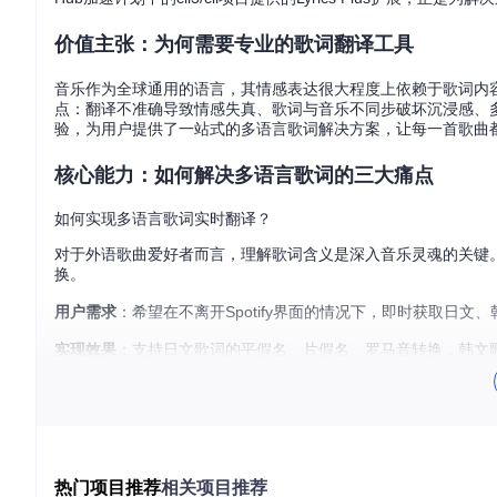
价值主张：为何需要专业的歌词翻译工具
音乐作为全球通用的语言，其情感表达很大程度上依赖于歌词内
点：翻译不准确导致情感失真、歌词与音乐不同步破坏沉浸感、多语言
验，为用户提供了一站式的多语言歌词解决方案，让每一首歌曲
核心能力：如何解决多语言歌词的三大痛点
如何实现多语言歌词实时翻译？
对于外语歌曲爱好者而言，理解歌词含义是深入音乐灵魂的关键。Lyri
换。
用户需求
：希望在不离开Spotify界面的情况下，即时获取日
实现效果
：支持日文歌词的平假名、片假名、罗马音转换，韩文
词内容。
使用方法
：在歌词界面点击"Conversions"按钮，从下拉
多语言歌词转换功能展示
如何实现歌词与音乐的精准同步？
热门项目推荐
相关项目推荐