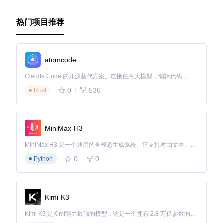
热门项目推荐
atomcode
Claude Code 的开源替代方案。连接任意大模型，编辑代码，运行命令，自动验证 — 全自动执行。用 Rust 构建，极致性能。 ｜ An open-source alternative to Claude Code. Connect any LLM, edit code, run commands, and verify changes — autonomously. Built in Rust for speed. Get Started
0
536
Rust
MiniMax-H3
MiniMax H3 是一个通用的全模态生成系统。它支持对由文本、图像、视频和音频组成的多模态上下文进行统一理解，并能生成分辨率高达 2K、时长可达 15 秒的带原生立体声音频的视频。得益于面向任务泛化的系统设计，H3 在预训练阶段就已具备广泛的多模态上下文理解与生成能力，能够出色地执行复杂的多模态指令。
0
0
Python
Kimi-K3
Kimi K3 是Kimi能力最强的模型：这是一个拥有 2.8 万亿参数的混合专家（MoE）模型，具备原生视觉理解能力，并支持 100 万 token 的上下文窗口。