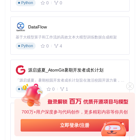
0
0
Python
DataFlow
基于大模型算子和工作流的高效文本大模型训练数据合成框架
0
4
Python
源启盛夏_AtomGit暑期开发者成长计划
「源启盛夏」暑期校园开发者成长计划旨在激活校园开源力量，通过积分激励、认证扶持、资源倾斜等形式，引导高校组织和开发者完成「入驻 — 建项目 — 做贡献 — 获认证 — 得资源」的完整闭环。无论你是想带领社团入驻平台的组织者，还是希望用代码贡献证明自己的开发者，都能在这里找到属于你的成长路径。
0
1
Markdown
700万+用户深度参与代码创作，更多精彩内容等你共创
py-xiaozhi
基于Python的Xiaozhi AI，适用于想要完整Xiaozhi体验而无需拥有专用硬件的用户。
立即登录/注册
0
1
Python