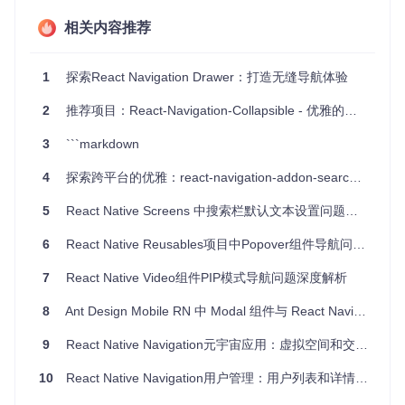
高度可定制
：允许自定义导航器，满足特定业务需求。
相关内容推荐
全面的文档
：详尽地记录了库的每个部分，包括可能遇到的
问题及其解决方法。
交互式示例
：通过Snack提供，让学习过程更具互动性。
1
探索React Navigation Drawer：打造无缝导航体验
多语言支持
：定期自动更新来自Crowdin的最新本地化翻
译。
2
推荐项目：React-Navigation-Collapsible - 优雅的可折叠导航解决方案
社区活跃
：得益于广泛的社区支持，问题解答及时，更新频
繁。
3
```markdown
如果你正在寻找一个能够提升你的React Native应用导航功能
4
探索跨平台的优雅：react-navigation-addon-search-layout深度解析与推荐
的框架，React Navigation无疑是值得尝试的。立即加入，享
受优雅的导航设计带来的愉悦体验吧！
5
React Native Screens 中搜索栏默认文本设置问题解析
6
React Native Reusables项目中Popover组件导航问题的解决方案
7
React Native Video组件PIP模式导航问题深度解析
8
Ant Design Mobile RN 中 Modal 组件与 React Navigation 的 useRoute 冲突问题解析
9
React Native Navigation元宇宙应用：虚拟空间和交互页面导航终极指南
10
React Native Navigation用户管理：用户列表和详情页面导航