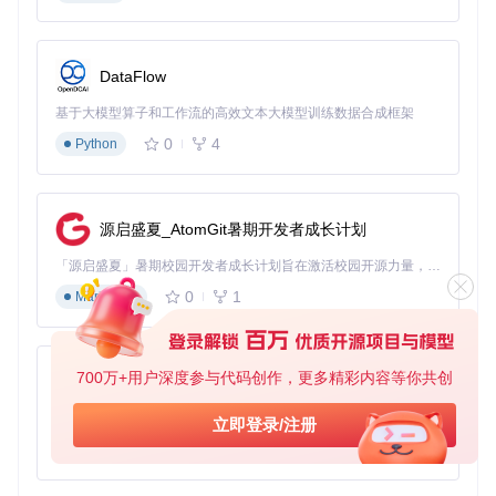
相关工具实现：
src/core/tools/
中的资源处理模块支持自定义
规则，如自动将"_normal"后缀的纹理设置为法线贴图，或根
据模型多边形数量自动调整LOD层级。
DataFlow
3. 智能调试助手：让bug无所遁形
基于大模型算子和工作流的高效文本大模型训练数据合成框架
痛点
：Unity项目中的空引用、协程管理和性能问题调试耗时且
0
4
Python
复杂。
方案
：调试器代理能自动分析错误日志，识别常见问题模式，
并提供修复建议。
效果
：平均调试时间减少50%，生产环境bug数量降低35%。
源启盛夏_AtomGit暑期开发者成长计划
「源启盛夏」暑期校园开发者成长计划旨在激活校园开源力量，通过积分激励、认证扶持、资源倾斜等形式，引导高校组织和开发者完成「入驻 — 建项目 — 做贡献 — 获认证 — 得资源」的完整闭环。无论你是想带领社团入驻平台的组织者，还是希望用代码贡献证明自己的开发者，都能在这里找到属于你的成长路径。
图2：Kilo Code的PR修复代理正在自动检测并修复类型安全问
题
0
1
Markdown
进阶技巧：打造定制化AI开发流水线
700万+用户深度参与代码创作，更多精彩内容等你共创
py-xiaozhi
🚀
自定义代理工作流
：通过创建
.kilocode
配置文件夹，你
可以定义适合特定项目的AI工作流程。例如，为开放世界项目
基于Python的Xiaozhi AI，适用于想要完整Xiaozhi体验而无需拥有专用硬件的用户。
立即登录/注册
配置"地形生成专家"代理，或为移动游戏配置"性能优化专
家"。配置文件结构参考
src/core/prompts/
中的模板。
0
1
Python
多代理协作策略
：学会让不同代理协同工作，如让架构师代理