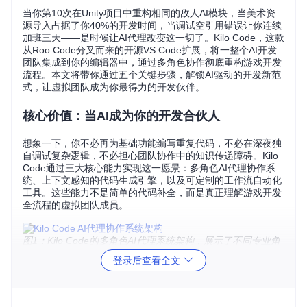
当你第10次在Unity项目中重构相同的敌人AI模块，当美术资
源导入占据了你40%的开发时间，当调试空引用错误让你连续
加班三天——是时候让AI代理改变这一切了。Kilo Code，这款
从Roo Code分叉而来的开源VS Code扩展，将一整个AI开发
团队集成到你的编辑器中，通过多角色协作彻底重构游戏开发
流程。本文将带你通过五个关键步骤，解锁AI驱动的开发新范
式，让虚拟团队成为你最得力的开发伙伴。
核心价值：当AI成为你的开发合伙人
想象一下，你不必再为基础功能编写重复代码，不必在深夜独
自调试复杂逻辑，不必担心团队协作中的知识传递障碍。Kilo
Code通过三大核心能力实现这一愿景：多角色AI代理协作系
统、上下文感知的代码生成引擎，以及可定制的工作流自动化
工具。这些能力不是简单的代码补全，而是真正理解游戏开发
全流程的虚拟团队成员。
图1：Kilo Code的多角色AI代理系统架构，展示了不同专业角
色如何协同工作
登录后查看全文
💡
核心模块
：Kilo Code的核心能力来自
src/core/kilocode.ts
中的代理调度系统，它能根据任务类型自动分配最合适的AI角
色，就像真实团队中的项目经理一样协调工作。