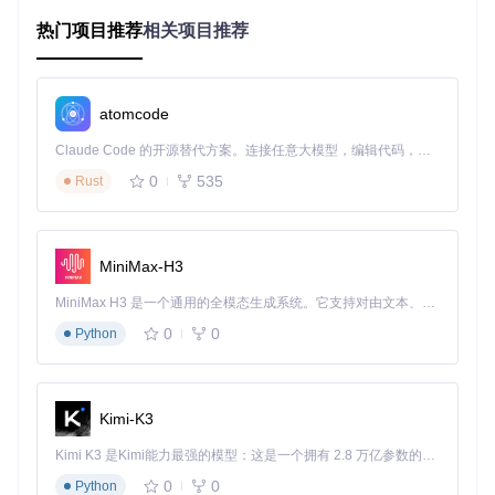
热门项目推荐
相关项目推荐
场景化应用：从痛点到解决方案的蜕变
1. 智能代码生成：告别重复劳动
atomcode
痛点
：手动编写Unity组件代码占用大量时间，且难以保证风格
一致性。
Claude Code 的开源替代方案。连接任意大模型，编辑代码，运行命令，自动验证 — 全自动执行。用 Rust 构建，极致性能。 ｜ An open-source alternative to Claude Code. Connect any LLM, edit code, run commands, and verify changes — autonomously. Built in Rust for speed. Get Started
方案
：Kilo Code的编码器代理可将自然语言描述转换为高质
量C#脚本，支持MonoBehaviour组件、Shader和编辑器工
0
535
Rust
具。
效果
：将新功能原型开发时间缩短65%，代码复用率提升4
0%。
MiniMax-H3
当你输入"创建一个带状态机的角色控制器，包含 idle/walk/att
ack 三种状态"，编码器代理会生成包含动画参数、状态转换逻
MiniMax H3 是一个通用的全模态生成系统。它支持对由文本、图像、视频和音频组成的多模态上下文进行统一理解，并能生成分辨率高达 2K、时长可达 15 秒的带原生立体声音频的视频。得益于面向任务泛化的系统设计，H3 在预训练阶段就已具备广泛的多模态上下文理解与生成能力，能够出色地执行复杂的多模态指令。
辑和物理交互的完整代码。这不仅节省了编写基础代码的时
间，更提供了符合行业最佳实践的架构模板。
0
0
Python
2. 自动化资源管理：释放创意能量
痛点
：纹理、模型和音效等资源的导入配置和优化占用大量开
Kimi-K3
发时间。
方案
：通过Kilo Code的资源处理工具，定义资源类型与导入
Kimi K3 是Kimi能力最强的模型：这是一个拥有 2.8 万亿参数的混合专家（MoE）模型，具备原生视觉理解能力，并支持 100 万 token 的上下文窗口。
参数的映射规则，实现批量处理。
效果
：资源处理时间减少75%，包体大小平均缩减30%。
0
0
Python