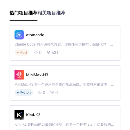
准备阶段：环境与工具就绪
热门项目推荐
相关项目推荐
在开始实施消息保护方案前，请确保你的系统满足以下要求：
环
境
最低配
推荐配置
验证方法
atomcode
要
置
素
Claude Code 的开源替代方案。连接任意大模型，编辑代码，运行命令，自动验证 — 全自动执行。用 Rust 构建，极致性能。 ｜ An open-source alternative to Claude Code. Connect any LLM, edit code, run commands, and verify changes — autonomously. Built in Rust for speed. Get Started
操
0
531
Rust
作
Windows
Window
按Win+R输入
winver
查看
10 专业版
系
s 7 SP1
统
.N
MiniMax-H3
查看
C:\Windows\Micro
ET
soft.NET\Framework
版
4.5.2
4.8
框
MiniMax H3 是一个通用的全模态生成系统。它支持对由文本、图像、视频和音频组成的多模态上下文进行统一理解，并能生成分辨率高达 2K、时长可达 15 秒的带原生立体声音频的视频。得益于面向任务泛化的系统设计，H3 在预训练阶段就已具备广泛的多模态上下文理解与生成能力，能够出色地执行复杂的多模态指令。
本
架
0
0
Python
存
储
10GB可
50GB SS
右键"此电脑"→"属性"
D分区
空
用空间
间
Kimi-K3
目
微信/Q
微信≥3.9.
Kimi K3 是Kimi能力最强的模型：这是一个拥有 2.8 万亿参数的混合专家（MoE）模型，具备原生视觉理解能力，并支持 100 万 token 的上下文窗口。
标
Q/TIM最
应用内"设置"→"关于"
5/QQ≥9.