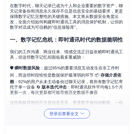
在数字时代，聊天记录已成为个人和企业重要的数字资产，聊
天记录备份和消息永久保存不仅是信息安全的基础要求，更是
保障数字记忆完整性的关键措施。本文将从数据安全角度出
发，全面介绍如何构建即时通讯工具的消息保护机制，让你的
数字对话成为可信赖的"信息保险库"。
一、数字记忆危机：即时通讯时代的数据脆弱性
我们的工作沟通、商业往来、情感交流正日益依赖即时通讯工
具，但这些数字记忆却面临着多重威胁：
🛡️
瞬时数据风险
：超过85%的重要消息互动发生在非工作时
间，而这些时段恰恰是数据保护最薄弱的环节 📦
存储介质依
赖
：92%的用户从未主动备份过聊天记录，将所有数字记忆寄
托于单一设备 🔄
版本迭代冲击
：即时通讯软件平均每1.5个月
更新一次，每次更新都可能导致历史数据不兼容
这些风险导致的不仅是信息丢失，更是数字身份的断裂。一份
完整的聊天记录可能包含项目决策过程、法律证据、情感交流
痕迹等不可替代的数字资产，一旦丢失便无法重建。
登录后查看全文
二、数据保护机制：构建消息的"数字保险库"