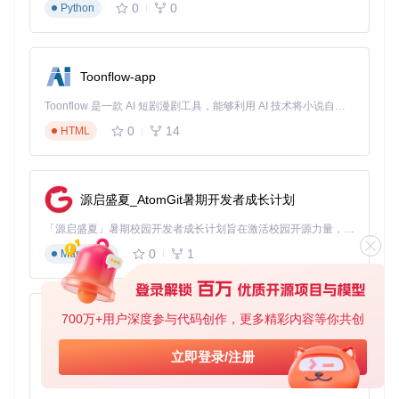
软
0
0
Python
新版
7.11
件
获取必要工具的命令：
Toonflow-app
git 
clone
Toonflow 是一款 AI 短剧漫剧工具，能够利用 AI 技术将小说自动转化为剧本，并结合 AI 生成的图片和视频，实现高效的短剧创作。借助 Toonflow，可以轻松完成从文字到影像的全流程，让短剧制作变得更加智能与便捷。
实施阶段：三维备份策略部署
0
14
HTML
第一步：启动数据守护者工具
打开工具包中的主程序，首次运行时可能会触发系统安全提
示，这是正常现象。工具启动后会初始化系统环境，为后续的
数据保护操作做好准备。
源启盛夏_AtomGit暑期开发者成长计划
「源启盛夏」暑期校园开发者成长计划旨在激活校园开源力量，通过积分激励、认证扶持、资源倾斜等形式，引导高校组织和开发者完成「入驻 — 建项目 — 做贡献 — 获认证 — 得资源」的完整闭环。无论你是想带领社团入驻平台的组织者，还是希望用代码贡献证明自己的开发者，都能在这里找到属于你的成长路径。
图1：消息保护工具初始化界面，正在准备数据捕获环境
0
1
Markdown
第二步：建立程序连接
在工具界面中选择"附加到进程"功能，在弹出的进程列表中找
到并选择你正在使用的即时通讯软件进程，点击"附加"按钮建
700万+用户深度参与代码创作，更多精彩内容等你共创
AionUi
立连接。这一步如同为图书馆的新文献建立编目系统。
免费、本地、开源的 24/7 全天候 Cowork 应用，以及适用于 Gemini CLI、Claude Code、Codex、OpenCode、Qwen Code、Goose CLI、Auggie 等的 OpenClaw | 🌟 喜欢就点star吧
立即登录/注册
0
6
图2：将数据保护工具连接到即时通讯软件进程，建立消息捕
TypeScript
获通道