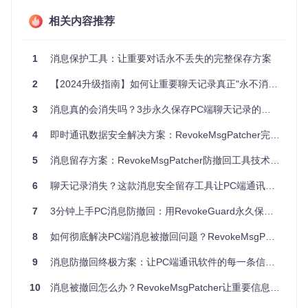
消息永久保存系统如同为你的数字对话建立了一个安全的"保
相关内容推荐
险库"，其核心机制可通过图书馆档案管理系统来理解：
想象传统图书馆如何保存珍贵手稿：首先会制作多份副本（多
重备份），然后存储在不同地理位置的保险库（异地容灾），
1
消息保护工具：让重要对话永不丢失的完整保存方案
同时建立详细的索引系统（元数据管理），并制定严格的访问
权限（数据加密）。
2
【2024升级指南】如何让重要聊天记录真正"永不消失"？即时通讯工具消息保护全攻略
消息保护系统的工作原理与此类似：
3
消息真的会消失吗？3步永久保存PC端聊天记录的技术揭秘
实时捕获层
：在消息传输过程中创建原始副本，如同图书
4
即时通讯数据安全解决方案：RevokeMsgPatcher完全指南
馆收到新文献时立即进行数字化扫描
元数据层
：为每条消息添加时间戳、设备标识、对话上下
5
消息留存方案：RevokeMsgPatcher防撤回工具技术解析与实战指南
文等关键信息，建立完整的"数字档案"
存储层
：采用分布式存储策略，确保数据在多个物理位置
6
聊天记录消失？这款消息安全留存工具让PC端通讯内容永久保存的3个秘诀
都有备份
7
3分钟上手PC消息防撤回：用RevokeGuard永久保存重要对话
访问控制层
：通过加密和权限管理确保只有授权用户才能
访问这些珍贵数据
8
如何彻底解决PC端消息被撤回问题？RevokeMsgPatcher让重要对话永不消失
这种架构不仅能防止消息被意外删除，还能抵抗设备故障、软
件更新甚至恶意攻击等多种威胁。
9
消息防撤回终极方案：让PC端通讯软件的每一条信息都实现无损捕获与永久保存
10
消息被撤回怎么办？RevokeMsgPatcher让重要信息永不消失
三、全周期防护方案：消息永久保存的实施框架