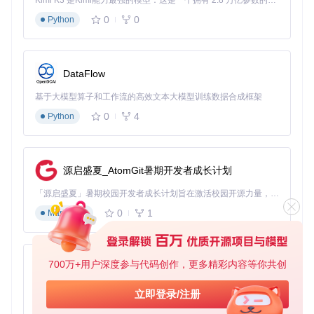
Kimi K3 是Kimi能力最强的模型：这是一个拥有 2.8 万亿参数的混合专家（MoE）模型，具备原生视觉理解能力，并支持 100 万 token 的上下文窗口。
0
0
Python
DataFlow
基于大模型算子和工作流的高效文本大模型训练数据合成框架
0
4
Python
源启盛夏_AtomGit暑期开发者成长计划
「源启盛夏」暑期校园开发者成长计划旨在激活校园开源力量，通过积分激励、认证扶持、资源倾斜等形式，引导高校组织和开发者完成「入驻 — 建项目 — 做贡献 — 获认证 — 得资源」的完整闭环。无论你是想带领社团入驻平台的组织者，还是希望用代码贡献证明自己的开发者，都能在这里找到属于你的成长路径。
0
1
Markdown
700万+用户深度参与代码创作，更多精彩内容等你共创
py-xiaozhi
基于Python的Xiaozhi AI，适用于想要完整Xiaozhi体验而无需拥有专用硬件的用户。
立即登录/注册
0
1
Python