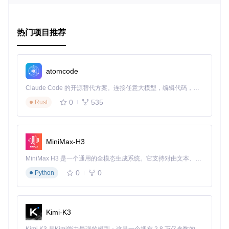
在实验音乐中探索新的声音维度。
项目特点
热门项目推荐
兼容性强
：完美适配 Korg prologue 和 minilogue xd 多引
擎平台。
丰富的音色库
：多个振荡器模式，涵盖经典波形到复杂物
atomcode
理模型。
直观操控
：内置 LFO 支持，让声音随时间和控制信号自由
Claude Code 的开源替代方案。连接任意大模型，编辑代码，运行命令，自动验证 — 全自动执行。用 Rust 构建，极致性能。 ｜ An open-source alternative to Claude Code. Connect any LLM, edit code, run commands, and verify changes — autonomously. Built in Rust for speed. Get Started
变化。
0
535
Rust
创新性设计
：在有限的计算资源下提供了高性能的声音体
验。
为了更好地利用这些振荡器，记得调整好初始参数，以确保最
MiniMax-H3
佳音质。此外，如果遇到问题，项目维护者已经提供了详细的
解决方案和使用技巧。
MiniMax H3 是一个通用的全模态生成系统。它支持对由文本、图像、视频和音频组成的多模态上下文进行统一理解，并能生成分辨率高达 2K、时长可达 15 秒的带原生立体声音频的视频。得益于面向任务泛化的系统设计，H3 在预训练阶段就已具备广泛的多模态上下文理解与生成能力，能够出色地执行复杂的多模态指令。
总的来说，Eurorack Oscillators 为你打开了一个全新的音乐
0
0
Python
创作世界。不论你是在寻找新的灵感，还是希望深入挖掘合成
器的潜力，这个开源项目都值得你尝试。立即加入，开启你的
声音探险之旅吧！
Kimi-K3