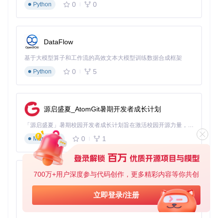
0
0
Python
插件开发模式
性能数据导出
自定义快捷键
DataFlow
常见误区解析
基于大模型算子和工作流的高效文本大模型训练数据合成框架
误区1：安装插件会导致系统不稳定
0
5
Python
正解
：Decky Loader采用沙箱机制，插件运行在隔离环境，不
会影响系统核心文件。即使插件崩溃，也可通过"重载所有插
件"恢复。
源启盛夏_AtomGit暑期开发者成长计划
误区2：插件越多功能越强大
「源启盛夏」暑期校园开发者成长计划旨在激活校园开源力量，通过积分激励、认证扶持、资源倾斜等形式，引导高校组织和开发者完成「入驻 — 建项目 — 做贡献 — 获认证 — 得资源」的完整闭环。无论你是想带领社团入驻平台的组织者，还是希望用代码贡献证明自己的开发者，都能在这里找到属于你的成长路径。
正解
：同时运行过多插件会占用系统资源，建议只保留常用插
0
1
件。建议维持在5-8个活跃插件以保持最佳性能。
Markdown
误区3：系统更新后插件会失效
正解
：SteamOS更新可能需要重新安装Decky Loader，但插
700万+用户深度参与代码创作，更多精彩内容等你共创
py-xiaozhi
件数据会自动保留。建议系统更新后立即检查Decky版本兼容
性。
基于Python的Xiaozhi AI，适用于想要完整Xiaozhi体验而无需拥有专用硬件的用户。
立即登录/注册
0
1
Python
开发者入门指南