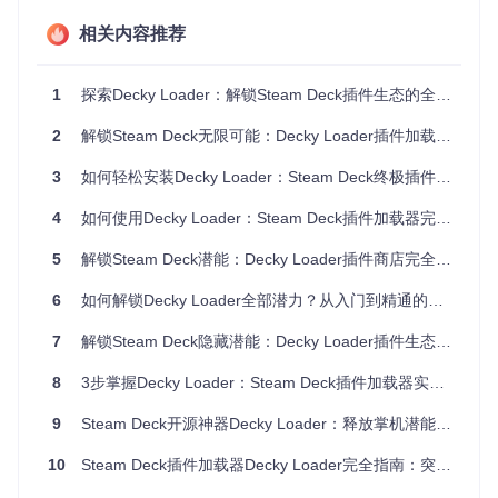
按下Steam键打开电源菜单
选择"切换到桌面模式"
相关内容推荐
连接鼠标键盘（推荐）以提升操作效率
图形化安装流程（新手推荐）
下载安装程序并命名为
decky_installer.desktop
1
探索Decky Loader：解锁Steam Deck插件生态的全新可能
双击启动安装向导
根据需求选择稳定版或预发布版
2
解锁Steam Deck无限可能：Decky Loader插件加载器全面指南
完成后点击"Return to Gaming Mode"返回游戏模式
命令行安装方法（进阶用户）
3
如何轻松安装Decky Loader：Steam Deck终极插件加载器指南 🚀
4
如何使用Decky Loader：Steam Deck插件加载器完整指南
安装完成后，在快速访问菜单(QAM)中即可看到Decky Loader
5
解锁Steam Deck潜能：Decky Loader插件商店完全掌控指南
图标，标志着安装成功 ✅
6
如何解锁Decky Loader全部潜力？从入门到精通的全流程核心功能指南
插件生态探索：从安装到管理
7
解锁Steam Deck隐藏潜能：Decky Loader插件生态系统全解析
插件商店使用指南
8
3步掌握Decky Loader：Steam Deck插件加载器实战指南
进入游戏模式后按下QAM键，点击插件图标即可打开Decky界
面。商店板块提供分类浏览功能，每个插件都包含详细描述和
9
Steam Deck开源神器Decky Loader：释放掌机潜能的插件解决方案
用户评分。
10
Steam Deck插件加载器Decky Loader完全指南：突破限制与个性化定制