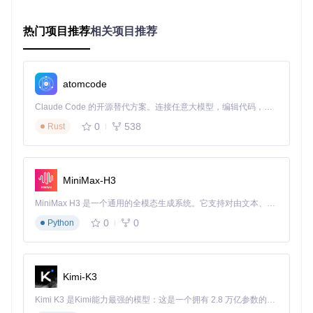
推荐必装插件组合
性能监控类
：实时显示帧率、CPU温度和内存占用
热门项目推荐
相关项目推荐
显示调节类
：调整屏幕饱和度、对比度和刷新率
快捷工具类
：一键切换性能模式、截图管理和网络诊断
插件管理最佳实践
新插件先单独测试，确认兼容性后再批量安装
atomcode
定期在设置界面检查插件更新
禁用不常用插件以节省系统资源 ⚡
Claude Code 的开源替代方案。连接任意大模型，编辑代码，运行命令，自动验证 — 全自动执行。用 Rust 构建，极致性能。 ｜ An open-source alternative to Claude Code. Connect any LLM, edit code, run commands, and verify changes — autonomously. Built in Rust for speed. Get Started
0
538
Rust
个性化配置与优化技巧
基础设置调整
MiniMax-H3
在Decky设置界面可配置：
MiniMax H3 是一个通用的全模态生成系统。它支持对由文本、图像、视频和音频组成的多模态上下文进行统一理解，并能生成分辨率高达 2K、时长可达 15 秒的带原生立体声音频的视频。得益于面向任务泛化的系统设计，H3 在预训练阶段就已具备广泛的多模态上下文理解与生成能力，能够出色地执行复杂的多模态指令。
插件加载优先级
自动更新频率
0
0
Python
通知显示方式
主题配色方案
高级功能启用
Kimi-K3
开发者选项中可开启：
Kimi K3 是Kimi能力最强的模型：这是一个拥有 2.8 万亿参数的混合专家（MoE）模型，具备原生视觉理解能力，并支持 100 万 token 的上下文窗口。
远程调试模式