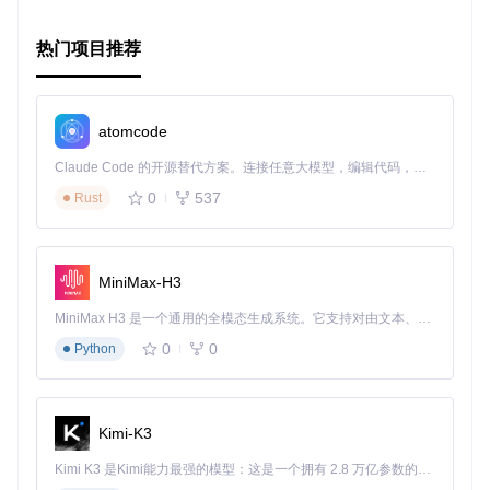
现在，是时候探索VanillaCore的世界，让数据管理变得简单而
高效了！
热门项目推荐
atomcode
Claude Code 的开源替代方案。连接任意大模型，编辑代码，运行命令，自动验证 — 全自动执行。用 Rust 构建，极致性能。 ｜ An open-source alternative to Claude Code. Connect any LLM, edit code, run commands, and verify changes — autonomously. Built in Rust for speed. Get Started
0
537
Rust
MiniMax-H3
MiniMax H3 是一个通用的全模态生成系统。它支持对由文本、图像、视频和音频组成的多模态上下文进行统一理解，并能生成分辨率高达 2K、时长可达 15 秒的带原生立体声音频的视频。得益于面向任务泛化的系统设计，H3 在预训练阶段就已具备广泛的多模态上下文理解与生成能力，能够出色地执行复杂的多模态指令。
0
0
Python
Kimi-K3
Kimi K3 是Kimi能力最强的模型：这是一个拥有 2.8 万亿参数的混合专家（MoE）模型，具备原生视觉理解能力，并支持 100 万 token 的上下文窗口。