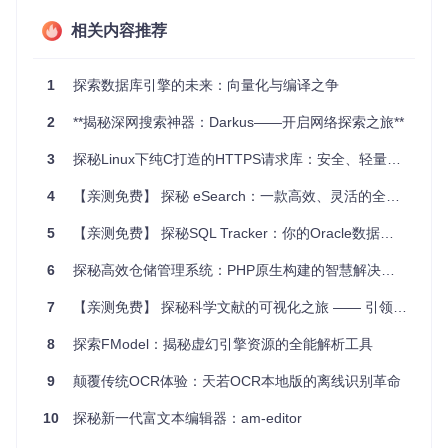
小型应用
：对于不需要分布式处理的小型企业或个人项
相关内容推荐
目，VanillaCore 提供了一个简单而强大的本地解决方案。
教学研究
：由于其架构清晰，适合用来教授数据库内部工
作原理。
1
探索数据库引擎的未来：向量化与编译之争
原型开发
：快速开发数据库驱动的应用程序，后续可无缝
切换到更大型的系统。
2
**揭秘深网搜索神器：Darkus——开启网络探索之旅**
3
探秘Linux下纯C打造的HTTPS请求库：安全、轻量、高效
项目特点
4
【亲测免费】 探秘 eSearch：一款高效、灵活的全文搜索引擎
兼容性强
：支持SQL-92标准，提供JDBC接口，易于集成
其他应用程序。
5
【亲测免费】 探秘SQL Tracker：你的Oracle数据库优化神器
易用性高
：内置SQL解释器，无需额外客户端即可直接通
过命令行操作数据库。
6
探秘高效仓储管理系统：PHP原生构建的智慧解决方案
配置灵活
：可通过修改
vanilladb.properties
文件调整
系统参数，满足不同环境需求。
7
【亲测免费】 探秘科学文献的可视化之旅 —— 引领您步入Citespace 5.7.R1的世界
教育资源丰富
：提供详细的架构教程和文档，帮助用户深
8
入理解数据库内核。
探索FModel：揭秘虚幻引擎资源的全能解析工具
要开始使用VanillaCore，只需按照项目Readme提供的步骤，
9
颠覆传统OCR体验：天若OCR本地版的离线识别革命
安装必备工具，编译并启动服务器，随后就能体验它的强大功
能了。同时，VanillaCore也欢迎社区的贡献，如果您有任何问
10
探秘新一代富文本编辑器：am-editor
题或建议，可以直接联系项目团队或创建新问题。