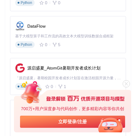
0
0
Python
DataFlow
基于大模型算子和工作流的高效文本大模型训练数据合成框架
0
5
Python
源启盛夏_AtomGit暑期开发者成长计划
「源启盛夏」暑期校园开发者成长计划旨在激活校园开源力量，通过积分激励、认证扶持、资源倾斜等形式，引导高校组织和开发者完成「入驻 — 建项目 — 做贡献 — 获认证 — 得资源」的完整闭环。无论你是想带领社团入驻平台的组织者，还是希望用代码贡献证明自己的开发者，都能在这里找到属于你的成长路径。
0
1
Markdown
700万+用户深度参与代码创作，更多精彩内容等你共创
py-xiaozhi
基于Python的Xiaozhi AI，适用于想要完整Xiaozhi体验而无需拥有专用硬件的用户。
立即登录/注册
0
1
Python