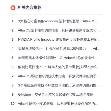
像GPU-Z、HWiNFO等专业软件可以提供更详细的显卡信息，
相关内容推荐
包括核心频率、显存带宽、功耗等。这些数据对于深入分析性
能问题非常有价值。
1
3大核心方案突破Windows显卡性能瓶颈：AtlasOS终极优化指南
图1：Atlas系统背景图，alt文本：显卡优化系统调校背景图
2
AtlasOS显卡性能调优指南：从问题诊断到专业优化的完整路径
底层原理专栏：GPU工作机制
3
NVIDIA Profile Inspector终极指南：设备调校工程师的显卡性能优化手册
4
揭秘系统级优化：让你的硬件发挥120%潜力——AtlasOS性能释放全攻略
GPU（图形处理器）是计算机中专门负责图形渲染和并行计算
的核心组件。与CPU不同，GPU拥有大量的计算核心，能够同
5
华硕游戏本终极性能调校：G-Helper让你的设备性能爆发！
时处理多个任务。在游戏运行时，GPU需要完成顶点处理、光
栅化、纹理映射等一系列复杂操作。
6
解锁隐藏性能：5个鲜为人知的显卡调校技巧让游戏体验翻倍
GPU与CPU之间通过PCIe总线进行通信。当CPU需要渲染图
形时，会将指令和数据发送给GPU，GPU处理完成后将结果返
7
AtlasOS系统性能调校技术指南：释放硬件潜能的系统优化方案
回给CPU。如果两者之间的通信效率低下，或者GPU资源分配
不合理，就会导致性能瓶颈。
8
3个系统级调校技巧释放显卡潜能：从硬件调度到性能优化的进阶指南
中断是GPU与CPU通信的重要方式。当GPU完成一项任务或
9
GHelper：华硕笔记本轻量级硬件控制工具全攻略
遇到错误时，会向CPU发送中断信号，请求CPU进行处理。传
统的线中断方式在多设备环境下容易出现冲突，而MSI（消息
10
Atlas性能优化技术解析：从系统调校到硬件加速的实践指南
信号中断）则通过数据包的形式发送中断，提高了中断处理的
效率和可靠性。