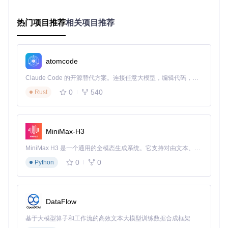
驱动配置工具解析
热门项目推荐
相关项目推荐
Atlas系统提供了一系列强大的驱动配置工具，位于系统的高级
配置目录中。这些工具涵盖了从自动配置到手动调优的全流程
需求，能够满足不同用户的使用场景。
atomcode
AutoGpuAffinity
Claude Code 的开源替代方案。连接任意大模型，编辑代码，运行命令，自动验证 — 全自动执行。用 Rust 构建，极致性能。 ｜ An open-source alternative to Claude Code. Connect any LLM, edit code, run commands, and verify changes — autonomously. Built in Rust for speed. Get Started
0
540
这是一款GPU核心亲和性自动配置工具，能够根据你的硬件规
Rust
格生成优化配置。它会分析CPU核心拓扑和GPU架构，自动分
配最佳核心组用于图形处理，并禁用超线程对GPU任务的干
扰。
MiniMax-H3
GoInterruptPolicy
MiniMax H3 是一个通用的全模态生成系统。它支持对由文本、图像、视频和音频组成的多模态上下文进行统一理解，并能生成分辨率高达 2K、时长可达 15 秒的带原生立体声音频的视频。得益于面向任务泛化的系统设计，H3 在预训练阶段就已具备广泛的多模态上下文理解与生成能力，能够出色地执行复杂的多模态指令。
这款工具用于管理中断请求（IRQ）策略，能够将GPU中断路
由到独立的CPU核心，配置中断合并阈值，设置中断响应超时
0
0
Python
时间，并监控中断请求频率与延迟。
Interrupt Affinity Tool
DataFlow
这是微软官方提供的中断亲和性分配工具，允许用户手动调整
中断与CPU核心的关联关系。通过这款工具，你可以将GPU中
基于大模型算子和工作流的高效文本大模型训练数据合成框架
断分配到特定的CPU核心，提高中断处理效率。