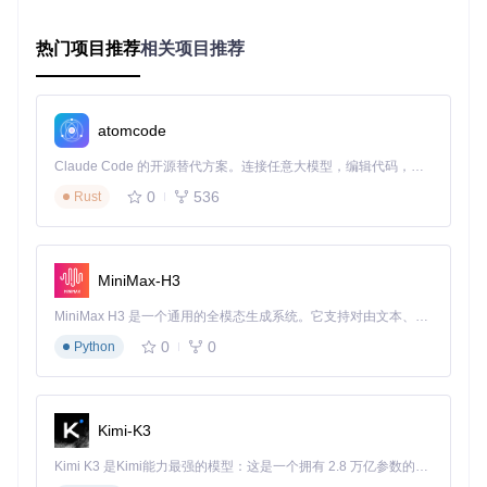
Univer的跨端体验优化建立在分层插件架构和线程分离的技术
基础上，通过模块化设计实现不同设备的能力适配。这种架构
不仅解决了当前的移动适配问题，更为未来的多端扩展提供了
热门项目推荐
相关项目推荐
灵活的技术底座。
2.1 分层插件体系
Univer采用"核心功能+平台插件"的分层架构，将与设备相关的
atomcode
适配逻辑封装在独立插件中。核心层（
packages/core/
）提供
Claude Code 的开源替代方案。连接任意大模型，编辑代码，运行命令，自动验证 — 全自动执行。用 Rust 构建，极致性能。 ｜ An open-source alternative to Claude Code. Connect any LLM, edit code, run commands, and verify changes — autonomously. Built in Rust for speed. Get Started
基础数据模型和业务逻辑，不包含任何UI渲染代码；平台适配
层通过插件形式提供特定设备的交互实现，如UniverMobileUI
0
536
Rust
Plugin专门处理触控事件和移动布局。这种设计使同一套业务
逻辑能根据运行环境自动加载适配插件，实现"一次开发，多
端运行"。
MiniMax-H3
MiniMax H3 是一个通用的全模态生成系统。它支持对由文本、图像、视频和音频组成的多模态上下文进行统一理解，并能生成分辨率高达 2K、时长可达 15 秒的带原生立体声音频的视频。得益于面向任务泛化的系统设计，H3 在预训练阶段就已具备广泛的多模态上下文理解与生成能力，能够出色地执行复杂的多模态指令。
图2：Univer表格模块的架构设计，展示了核心层、渲染层与U
I层的交互关系
0
0
Python
2.2 线程分离策略
为解决移动端性能瓶颈，Univer采用主线程与Web Worker的
Kimi-K3
协同计算模式：
Kimi K3 是Kimi能力最强的模型：这是一个拥有 2.8 万亿参数的混合专家（MoE）模型，具备原生视觉理解能力，并支持 100 万 token 的上下文窗口。
主线程
：负责UI渲染和触控事件处理，保持60fps的交互响