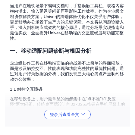
当用户在地铁场景下编辑文档时，手指误触工具栏、表格内容
横向溢出、输入延迟等问题严重影响工作效率。作为企业级文
档协作解决方案，Univer的跨端体验优化不仅关乎用户体验，
更是移动办公场景下生产力的关键保障。本文将从问题诊断入
手，深入剖析响应式架构的核心原理，通过分场景实现指南和
最佳实践，全面提升Univer在移动端的交互流畅度与功能完整
性。
一、移动适配问题诊断与根因分析
企业级协作工具在移动端面临的挑战远不止简单的界面缩放，
而是涉及触控交互、性能表现和功能完整性的系统性问题。通
过对用户行为数据的分析，我们发现三大核心痛点严重制约移
动办公效率：
1.1 触控交互障碍
在移动设备上，用户最常见的抱怨集中在"点不准"和"反应
慢"两大问题。传统桌面端设计的32×32px按钮在手机屏幕上的
点击率降低47%，而200ms以上的响应延迟会导致用户重复操
登录后查看全文
作，进一步加剧卡顿感。这种交互障碍的本质是桌面端事件模
型与移动端触控特性的不匹配——鼠标点击的精准性与手指触
摸的面接触存在本质差异，单指点按与多指手势的识别逻辑也
截然不同。