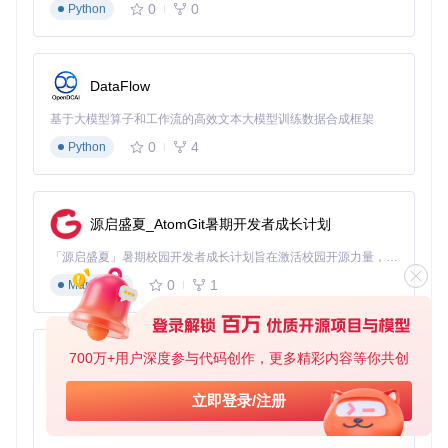
应
0
0
Python
Worker线程
：处理公式计算、数据验证等计算密集型任
务，避免阻塞UI
这种分离通过
examples/src/mobile-s/worker.ts
实现，关键在
DataFlow
于建立高效的线程通信机制。当用户在移动端编辑大型表格
时，Worker线程可以在后台处理数据更新，通过结构化克隆算
基于大模型算子和工作流的高效文本大模型训练数据合成框架
法将计算结果传递给主线程，确保界面流畅度不受影响。
0
4
Python
2.3 响应式设计引擎
Univer的响应式引擎基于自定义断点系统和弹性布局模型：
源启盛夏_AtomGit暑期开发者成长计划
断点系统
：定义xs(<360px)、sm(360-640px)、md(640-10
24px)、lg(>1024px)四个关键断点
「源启盛夏」暑期校园开发者成长计划旨在激活校园开源力量，通过积分激励、认证扶持、资源倾斜等形式，引导高校组织和开发者完成「入驻 — 建项目 — 做贡献 — 获认证 — 得资源」的完整闭环。无论你是想带领社团入驻平台的组织者，还是希望用代码贡献证明自己的开发者，都能在这里找到属于你的成长路径。
弹性单位
：使用rem和vw结合的单位系统，确保元素尺寸在
0
1
Markdown
不同设备上的一致性
组件适配
：通过Tailwind的响应式工具类实现组件在不同断
点下的样式切换
700万+用户深度参与代码创作，更多精彩内容等你共创
py-xiaozhi
核心实现位于
common/shared/tailwind/tailwind.config.ts
，通
过自定义主题配置统一管理跨端样式变量。
基于Python的Xiaozhi AI，适用于想要完整Xiaozhi体验而无需拥有专用硬件的用户。
立即登录/注册
0
1
Python
三、分场景实现指南