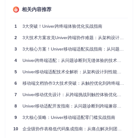
1.2 布局适配失效
相关内容推荐
当用户在平板设备上切换横竖屏时，表格内容的重排往往出现
元素重叠或留白过多的问题。传统CSS媒体查询方案仅能解决
1
3大突破！Univer跨终端体验优化实战指南
基础布局调整，无法应对Univer复杂的表格渲染逻辑。特别是
当表格包含公式计算和条件格式时，固定像素单位的布局系统
2
3大技术方案攻克Univer跨端协作难题：从架构设计到性能优化
在不同DPI设备上会产生内容错位，直接影响数据可读性。
1.3 性能瓶颈凸显
3
3大核心方案！Univer移动端适配实战指南：从问题诊断到跨端协同
移动端处理器性能和内存资源的限制，使得桌面端流畅运行的
4
Univer跨终端适配：从问题诊断到无缝体验的技术实践
功能在移动设备上出现明显卡顿。数据显示，当表格行数超过
500行时，纯前端渲染方案的帧率会从60fps骤降至25fps以
5
Univer移动端适配技术全解析：从架构设计到性能优化
下。这背后是主线程计算与UI渲染的资源竞争，特别是当用户
快速滑动表格时，大量DOM操作会阻塞主线程，导致界面失
6
移动端文档协作3大技术突破：从触控优化到跨终端同步全方案
去响应。
7
Univer移动优先设计：从跨端挑战到触控体验优化全指南
8
Univer移动适配开发指南：从问题诊断到跨端兼容实践
图1：Univer在不同移动设备上的多实例运行效果，展示了响
应式布局在表格内容适配中的实际表现
9
3大核心策略：Univer移动端适配零门槛实战指南
二、响应式架构核心原理
10
企业级协作表格低代码集成指南：从痛点解决到团队效能提升