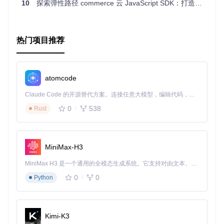
10
探索弹性路径 commerce 云 JavaScript SDK：打造无与伦比的电商体验
热门项目推荐
atomcode
Claude Code 的开源替代方案。连接任意大模型，编辑代码，运行命令，自动验证 — 全自动执行。用 Rust 构建，极致性能。 ｜ An open-source alternative to Claude Code. Connect any LLM, edit code, run commands, and verify changes — autonomously. Built in Rust for speed. Get Started
0
538
Rust
MiniMax-H3
MiniMax H3 是一个通用的全模态生成系统。它支持对由文本、图像、视频和音频组成的多模态上下文进行统一理解，并能生成分辨率高达 2K、时长可达 15 秒的带原生立体声音频的视频。得益于面向任务泛化的系统设计，H3 在预训练阶段就已具备广泛的多模态上下文理解与生成能力，能够出色地执行复杂的多模态指令。
0
0
Python
Kimi-K3