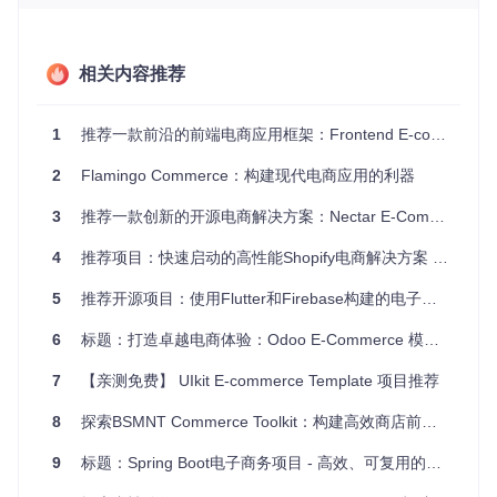
期。
教育领域
：作为教学案例，帮助学生了解电商系统的设计与
实现。
相关内容推荐
独立开发者
：自建在线店铺，展示并销售自己的产品。
企业定制
：可以作为基础，扩展更多高级功能，满足特定业
务需求。
1
推荐一款前沿的前端电商应用框架：Frontend E-commerce App
4. 项目特点
2
Flamingo Commerce：构建现代电商应用的利器
3
推荐一款创新的开源电商解决方案：Nectar E-Commerce
易于集成
：项目的API接口设计灵活，可以方便地与其他后
端服务对接。
4
推荐项目：快速启动的高性能Shopify电商解决方案 —— Enterprise Commerce
高度交互
：丰富的动态效果，为用户提供接近真实的购物感
受。
5
推荐开源项目：使用Flutter和Firebase构建的电子商务应用
响应式设计
：自动适配不同设备，无论是手机还是电脑，都
能获得良好的浏览体验。
6
标题：打造卓越电商体验：Odoo E-Commerce 模块深度解析
可扩展性强
：基于模块化设计，容易添加新功能或优化现有
功能。
7
【亲测免费】 UIkit E-commerce Template 项目推荐
通过E-Commerce Website，你可以轻松实现一个功能完备的
8
探索BSMNT Commerce Toolkit：构建高效商店前端的利器
电商平台，并且充分利用其强大的技术栈进行二次开发。无论
是学习新技术，还是快速启动你的电商项目，这都是一个值得
9
标题：Spring Boot电子商务项目 - 高效、可复用的数据库交互解决方案
推荐的选择。立即尝试
项目链接
，开启你的电商之旅吧！