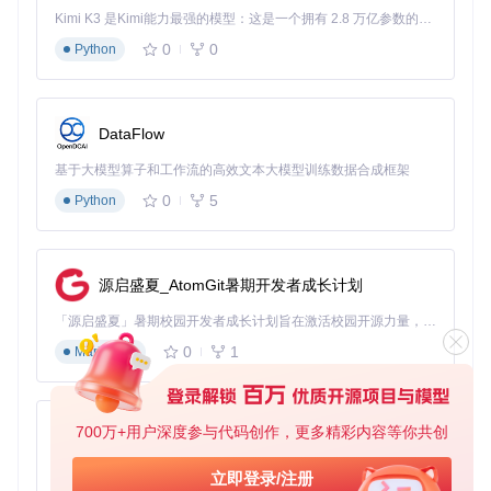
Kimi K3 是Kimi能力最强的模型：这是一个拥有 2.8 万亿参数的混合专家（MoE）模型，具备原生视觉理解能力，并支持 100 万 token 的上下文窗口。
0
0
Python
DataFlow
基于大模型算子和工作流的高效文本大模型训练数据合成框架
0
5
Python
源启盛夏_AtomGit暑期开发者成长计划
「源启盛夏」暑期校园开发者成长计划旨在激活校园开源力量，通过积分激励、认证扶持、资源倾斜等形式，引导高校组织和开发者完成「入驻 — 建项目 — 做贡献 — 获认证 — 得资源」的完整闭环。无论你是想带领社团入驻平台的组织者，还是希望用代码贡献证明自己的开发者，都能在这里找到属于你的成长路径。
0
1
Markdown
700万+用户深度参与代码创作，更多精彩内容等你共创
py-xiaozhi
基于Python的Xiaozhi AI，适用于想要完整Xiaozhi体验而无需拥有专用硬件的用户。
立即登录/注册