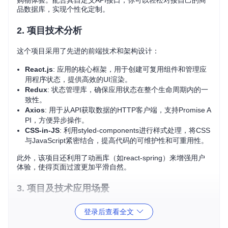
购物体验。配合其自定义API接口，你可以轻松对接自己的商
品数据库，实现个性化定制。
2. 项目技术分析
这个项目采用了先进的前端技术和架构设计：
React.js
: 应用的核心框架，用于创建可复用组件和管理应
用程序状态，提供高效的UI渲染。
Redux
: 状态管理库，确保应用状态在整个生命周期内的一
致性。
Axios
: 用于从API获取数据的HTTP客户端，支持Promise A
PI，方便异步操作。
CSS-in-JS
: 利用styled-components进行样式处理，将CSS
与JavaScript紧密结合，提高代码的可维护性和可重用性。
此外，该项目还利用了动画库（如react-spring）来增强用户
体验，使得页面过渡更加平滑自然。
3. 项目及技术应用场景
E-Commerce Website 可广泛应用于各种场景：
登录后查看全文
创业团队
：快速搭建原型，节省开发成本，缩短产品上线周