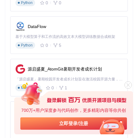
FPS
0
0
Python
高级优化
：调整CPU线程分配+禁用表面同步，最终稳定
在60 FPS
Vita3K优化后帧率示例
DataFlow
进阶技巧：深度调校指南
基于大模型算子和工作流的高效文本大模型训练数据合成框架
0
5
Python
着色器缓存预编译
通过工具菜单的"编译着色器缓存"功能，可在游戏启动前预生
成着色器文件，减少运行中卡顿。缓存文件位于模拟器数据目
录的shader_cache文件夹。
源启盛夏_AtomGit暑期开发者成长计划
内存分配优化
「源启盛夏」暑期校园开发者成长计划旨在激活校园开源力量，通过积分激励、认证扶持、资源倾斜等形式，引导高校组织和开发者完成「入驻 — 建项目 — 做贡献 — 获认证 — 得资源」的完整闭环。无论你是想带领社团入驻平台的组织者，还是希望用代码贡献证明自己的开发者，都能在这里找到属于你的成长路径。
在vita3k/mem/include/mem/allocator.h中调整内存池大小：
0
1
Markdown
4GB内存：设置为512MB
8GB内存：设置为1024MB
16GB以上：设置为2048MB
700万+用户深度参与代码创作，更多精彩内容等你共创
py-xiaozhi
配置方案速查表
基于Python的Xiaozhi AI，适用于想要完整Xiaozhi体验而无需拥有专用硬件的用户。
立即登录/注册
0
1
Python
低配置方
中配置方
优化项目
高配置方案
案
案