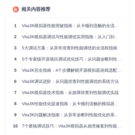
de/config/state.h），可显著提升帧率：
相关内容推荐
高配置方案
：1.0x原生分辨率，适合高端显卡
中配置方案
：0.75x分辨率，平衡画质与性能
低配置方案
：0.5x分辨率，优先保障流畅运行
1
Vita3K模拟器性能突破指南：从卡顿到流畅的全流程优化方案
Vita3K优化前帧率示例
2
Vita3K模拟器调试与性能调优实用指南：从入门到精通完全掌握
系统资源配置
3
5大调试方案：从异常排查到性能调优的全流程指南
CPU占用过高？多线程优化设置
在模拟器设置界面的"系统"选项卡中，启用"CPU多线程优
4
5个专家级开源项目调试优化技巧：从问题诊断到性能调优的完整技术指南
化"可充分利用多核处理器性能。对于老旧CPU，建议勾选"低
功耗模式"以减少发热。
5
Vita3K完全指南：4个步骤解锁开源模拟器游戏适配能力
音频卡顿？NGS引擎动态开关
6
Vita3K调试进阶：从问题排查到性能调优的系统方法
音频引擎配置入口位于vita3k/audio/include/audio/state.h，根
据游戏类型选择：
7
Vita3K模拟器技术指南：从故障排查到性能调优实战
高配置方案
：启用NGS音频引擎，提供无损音质
8
Vita3K性能优化提速指南：从卡顿到流畅的模拟器优化全攻略
低配置方案
：关闭NGS引擎，使用基础音频输出
硬件适配建议
9
Vita3K问题解决指南：从异常诊断到性能优化的系统方法
入门级PC（双核CPU+集成显卡）
10
7个硬核调试技巧：Vita3K模拟器从崩溃修复到性能飞跃的实战方案
分辨率倍率：0.5x