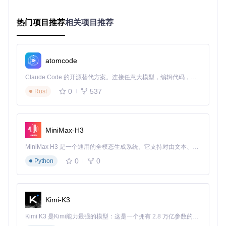
图形特效：关闭抗锯齿、阴影
后台程序：关闭所有非必要进程
热门项目推荐
相关项目推荐
中端配置（四核CPU+独立显卡）
分辨率倍率：0.75x
atomcode
图形特效：开启基础抗锯齿
多线程：启用CPU优化
Claude Code 的开源替代方案。连接任意大模型，编辑代码，运行命令，自动验证 — 全自动执行。用 Rust 构建，极致性能。 ｜ An open-source alternative to Claude Code. Connect any LLM, edit code, run commands, and verify changes — autonomously. Built in Rust for speed. Get Started
高端配置（六核以上CPU+高性能显卡）
0
537
Rust
分辨率倍率：1.0x
图形特效：全开启
高级选项：启用异步着色器编译
MiniMax-H3
MiniMax H3 是一个通用的全模态生成系统。它支持对由文本、图像、视频和音频组成的多模态上下文进行统一理解，并能生成分辨率高达 2K、时长可达 15 秒的带原生立体声音频的视频。得益于面向任务泛化的系统设计，H3 在预训练阶段就已具备广泛的多模态上下文理解与生成能力，能够出色地执行复杂的多模态指令。
实战案例：从7 FPS到60 FPS的蜕变
0
0
Python
以《女神异闻录4 黄金版》为例，通过三级优化实现性能飞
跃：
基础优化
：将分辨率倍率从1.0x降至0.75x，帧率提升至25
Kimi-K3
FPS
中级优化
：关闭垂直同步+启用异步编译，帧率提升至45
Kimi K3 是Kimi能力最强的模型：这是一个拥有 2.8 万亿参数的混合专家（MoE）模型，具备原生视觉理解能力，并支持 100 万 token 的上下文窗口。