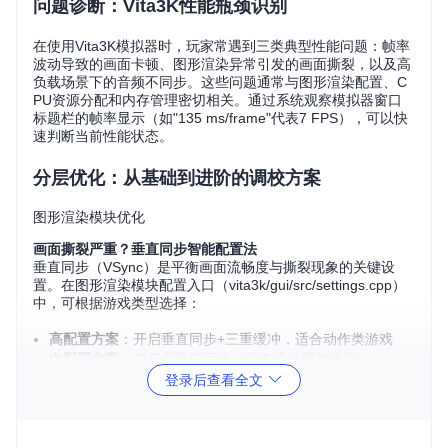
问题诊断：Vita3K性能瓶颈识别
在使用Vita3K模拟器时，玩家常遇到三类典型性能问题：帧率
波动导致的画面卡顿、图形渲染异常引发的画面撕裂，以及高
负载场景下的音频不同步。这些问题通常与图形渲染配置、C
PU资源分配和内存管理密切相关。通过系统观察模拟器窗口
标题栏的帧率显示（如"135 ms/frame"代表7 FPS），可以快
速判断当前性能状态。
分层优化：从基础到进阶的调校方案
图形渲染模块优化
画面撕裂严重？垂直同步智能配置法
垂直同步（VSync）是平衡画面流畅度与撕裂现象的关键设
置。在图形渲染模块配置入口（vita3k/gui/src/settings.cpp）
中，可根据游戏类型选择：
高配置方案
：开启垂直同步+三重缓冲，适合动作类游戏
中配置方案
：仅开启垂直同步，平衡流畅度与性能
低配置方案
：关闭垂直同步，优先保证帧率
登录后查看全文
帧率过低？分辨率动态调节策略
通过调整渲染分辨率倍率（配置文件路径：vita3k/config/inclu