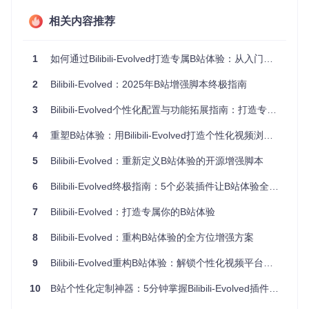
式。核心实现基于MutationObserver API监听DOM变化，结合
Vue组件化开发构建交互式设置面板，支持实时预览调整效
相关内容推荐
果。
实际效果
1
如何通过Bilibili-Evolved打造专属B站体验：从入门到精通
2
Bilibili-Evolved：2025年B站增强脚本终极指南
定制化界面提供三种核心能力：全局固定顶栏确保导航始终可
见；透明填充效果实现界面视觉融合；模块化组件开关允许按
3
Bilibili-Evolved个性化配置与功能拓展指南：打造专属B站体验
需加载功能。与原生界面相比，可减少40%以上的视觉干扰元
素，同时保持核心功能的便捷访问。配置过程通过直观的开关
4
重塑B站体验：用Bilibili-Evolved打造个性化视频浏览环境
控制和即时预览，无需编写任何代码即可完成专业级界面定
制。
5
Bilibili-Evolved：重新定义B站体验的开源增强脚本
构建智能内容过滤系统
6
Bilibili-Evolved终极指南：5个必装插件让B站体验全面升级
用户痛点
7
Bilibili-Evolved：打造专属你的B站体验
B站内容流中存在大量低质量推荐、重复信息和广告内容，传
8
Bilibili-Evolved：重构B站体验的全方位增强方案
统的关键词屏蔽功能难以应对复杂的内容过滤需求。用户需要
频繁手动操作才能维持浏览体验，效率低下且效果有限。
9
Bilibili-Evolved重构B站体验：解锁个性化视频平台新范式
技术实现
10
B站个性化定制神器：5分钟掌握Bilibili-Evolved插件玩法
系统采用多层过滤架构：基于正则表达式的文本过滤层、基于