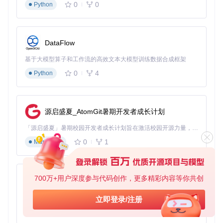
0
0
Python
下载增强模块基于B站API封装和视频流解析技术，实现多线程
下载和断点续传。通过自定义命名模板引擎，支持标题、UP
主、日期等元数据变量组合。文件管理采用虚拟文件系统映
射，按番剧、UP主、日期等维度自动分类存储。技术架构上
DataFlow
采用TypeScript实现类型安全的API交互，结合IndexedDB存
储下载任务状态。
基于大模型算子和工作流的高效文本大模型训练数据合成框架
实际效果
0
4
Python
增强后的下载系统支持三种核心优化：批量任务队列管理提高
源启盛夏_AtomGit暑期开发者成长计划
下载效率；自定义命名规则确保文件可追溯；自动分类存储简
化后续管理。测试数据显示，批量下载10集番剧的时间较原生
「源启盛夏」暑期校园开发者成长计划旨在激活校园开源力量，通过积分激励、认证扶持、资源倾斜等形式，引导高校组织和开发者完成「入驻 — 建项目 — 做贡献 — 获认证 — 得资源」的完整闭环。无论你是想带领社团入驻平台的组织者，还是希望用代码贡献证明自己的开发者，都能在这里找到属于你的成长路径。
功能减少50%，同时存储空间占用优化约30%。侧边栏集成的
下载管理器提供任务监控和快速访问功能，实现下载-管理-观
0
1
Markdown
看的无缝衔接。
建立跨设备配置同步方案
700万+用户深度参与代码创作，更多精彩内容等你共创
py-xiaozhi
用户痛点
基于Python的Xiaozhi AI，适用于想要完整Xiaozhi体验而无需拥有专用硬件的用户。
立即登录/注册
在多设备间切换使用B站时，用户需要重复配置个性化设置，
0
1
Python
导致体验不一致。传统的手动备份方式操作繁琐，且容易丢失
配置数据。