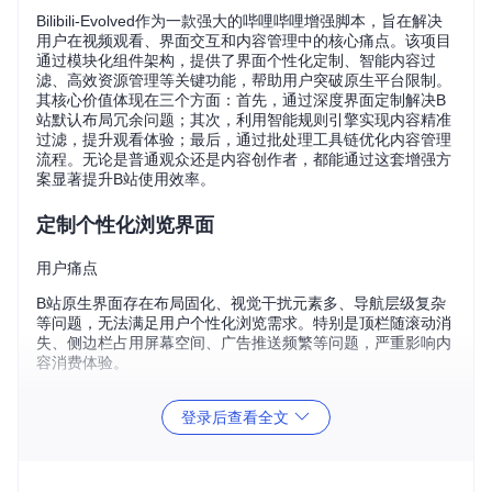
Bilibili-Evolved作为一款强大的哔哩哔哩增强脚本，旨在解决
用户在视频观看、界面交互和内容管理中的核心痛点。该项目
通过模块化组件架构，提供了界面个性化定制、智能内容过
滤、高效资源管理等关键功能，帮助用户突破原生平台限制。
其核心价值体现在三个方面：首先，通过深度界面定制解决B
站默认布局冗余问题；其次，利用智能规则引擎实现内容精准
过滤，提升观看体验；最后，通过批处理工具链优化内容管理
流程。无论是普通观众还是内容创作者，都能通过这套增强方
案显著提升B站使用效率。
定制个性化浏览界面
用户痛点
B站原生界面存在布局固化、视觉干扰元素多、导航层级复杂
等问题，无法满足用户个性化浏览需求。特别是顶栏随滚动消
失、侧边栏占用屏幕空间、广告推送频繁等问题，严重影响内
容消费体验。
技术实现
登录后查看全文
Bilibili-Evolved采用DOM节点重写与CSS注入技术，实现界面
元素的动态重组。通过自定义顶栏模块（
customNavbar
组
件），用户可配置全局固定、透明填充、季节Logo等高级样