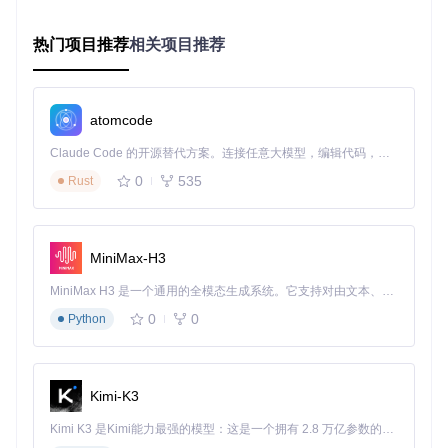
DOM特征的元素过滤层、基于用户行为的智能推荐层。通过
d
ynamicFilter
组件实现规则库管理，支持关键词、颜色、字
热门项目推荐
相关项目推荐
体大小等多维度条件组合。技术上采用Web Worker进行后台
规则匹配，避免主线程阻塞，同时支持规则导入导出和社区共
享。
实际效果
atomcode
Claude Code 的开源替代方案。连接任意大模型，编辑代码，运行命令，自动验证 — 全自动执行。用 Rust 构建，极致性能。 ｜ An open-source alternative to Claude Code. Connect any LLM, edit code, run commands, and verify changes — autonomously. Built in Rust for speed. Get Started
0
535
智能过滤系统可实现95%以上的目标内容精准过滤，响应延迟
Rust
控制在100ms以内。用户通过可视化规则编辑器创建过滤条
件，支持模糊匹配、精确匹配和正则匹配等多种模式。与同类
工具相比，该系统提供更细粒度的控制选项和更高的过滤效
率，典型使用场景下可减少60%的无效内容展示。
MiniMax-H3
MiniMax H3 是一个通用的全模态生成系统。它支持对由文本、图像、视频和音频组成的多模态上下文进行统一理解，并能生成分辨率高达 2K、时长可达 15 秒的带原生立体声音频的视频。得益于面向任务泛化的系统设计，H3 在预训练阶段就已具备广泛的多模态上下文理解与生成能力，能够出色地执行复杂的多模态指令。
优化视频资源管理流程
0
0
Python
用户痛点
原生B站下载功能存在诸多限制：不支持批量操作、文件名格
式固定、缺乏分类管理能力。对于需要离线观看或收藏管理的
Kimi-K3
用户，这些限制严重影响使用体验。
Kimi K3 是Kimi能力最强的模型：这是一个拥有 2.8 万亿参数的混合专家（MoE）模型，具备原生视觉理解能力，并支持 100 万 token 的上下文窗口。
技术实现