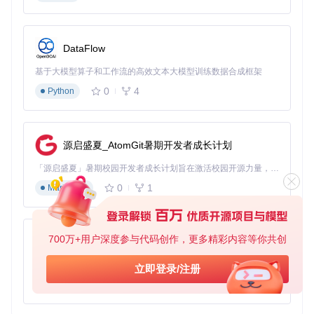
类方法实现节点输入输出的类型约束与验证。如图所示的节点
输入配置界面，展示了如何通过代码定义实现丰富的交互控
件：
DataFlow
基于大模型算子和工作流的高效文本大模型训练数据合成框架
系统还创新性地实现了
动态计算图优化
技术，能够自动识别工
作流中的重复计算节点并进行缓存，在复杂管道中可减少40%
0
4
Python
的冗余计算。此外，内置的
模型补丁系统
支持在不修改原始代
码的情况下扩展模型功能，为社区插件开发提供了灵活的扩展
机制。
源启盛夏_AtomGit暑期开发者成长计划
2.3 关联技术生态
「源启盛夏」暑期校园开发者成长计划旨在激活校园开源力量，通过积分激励、认证扶持、资源倾斜等形式，引导高校组织和开发者完成「入驻 — 建项目 — 做贡献 — 获认证 — 得资源」的完整闭环。无论你是想带领社团入驻平台的组织者，还是希望用代码贡献证明自己的开发者，都能在这里找到属于你的成长路径。
项目深度整合了
ONNX运行时
支持，允许将部分计算图导出为
ONNX格式以获得硬件加速。同时兼容
Diffusers库
生态，可直
0
1
Markdown
接加载Hugging Face格式的模型文件，实现与主流开源模型
社区的无缝对接。这种多技术栈融合策略，使ComfyUI既能保
持自身的灵活性，又能充分利用开源社区的丰富资源。
700万+用户深度参与代码创作，更多精彩内容等你共创
py-xiaozhi
三、环境适配：跨平台部署指南
基于Python的Xiaozhi AI，适用于想要完整Xiaozhi体验而无需拥有专用硬件的用户。
立即登录/注册
3.1 系统兼容性评估
0
1
Python
ComfyUI在不同操作系统上呈现出差异化的性能表现：