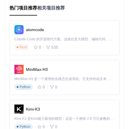
ComfyUI实现
优势体现
GUI
维
工具
热门项目推荐
相关项目推荐
度
核
多为
心
Python[编程语言] + P
原生支持模型调
封装A
框
yTorch[深度学习框架]
试与定制
atomcode
PI
架
Claude Code 的开源替代方案。连接任意大模型，编辑代码，运行命令，自动验证 — 全自动执行。用 Rust 构建，极致性能。 ｜ An open-source alternative to Claude Code. Connect any LLM, edit code, run commands, and verify changes — autonomously. Built in Rust for speed. Get Started
界
固定
0
535
面
支持任意复杂工
Rust
节点图可视化系统
参数
架
作流组合
面板
构
执
单线
MiniMax-H3
行
多任务并行处理
异步队列调度
程执
模
效率提升30%+
行
MiniMax H3 是一个通用的全模态生成系统。它支持对由文本、图像、视频和音频组成的多模态上下文进行统一理解，并能生成分辨率高达 2K、时长可达 15 秒的带原生立体声音频的视频。得益于面向任务泛化的系统设计，H3 在预训练阶段就已具备广泛的多模态上下文理解与生成能力，能够出色地执行复杂的多模态指令。
式
0
0
Python
内
固定
存
同等硬件条件下
智能张量复用机制
缓存
管
支持更大分辨率
策略
理
Kimi-K3
2.2 关键技术深度解析
Kimi K3 是Kimi能力最强的模型：这是一个拥有 2.8 万亿参数的混合专家（MoE）模型，具备原生视觉理解能力，并支持 100 万 token 的上下文窗口。
ComfyUI的节点系统采用
声明式类型定义
，通过
INPUT_TYPES
0
0
Python