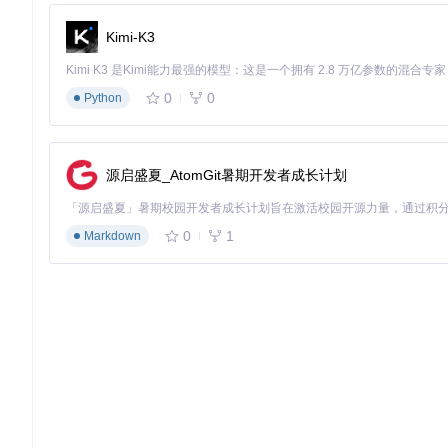
进入项目目录后，直接运行
Master/NucleusCoopTool/Nucle
Kimi-K3
2. 游戏添加与配置
0
0
Python
点击界面左上角的"Add New Games"按钮，程序将自动扫描
游戏后，在设置面板中配置：
玩家数量（2-8人）
源启盛夏_AtomGit暑期开发者成长计划
分屏布局（水平/垂直/自定义）
输入设备分配（键盘/鼠标/手柄）
3. 启动分屏游戏
0
1
Markdown
完成配置后点击"PLAY"按钮，工具会自动处理：
创建游戏实例副本
调整窗口位置与分辨率
分配输入设备
同步启动所有游戏实例
性能优化指南：流畅体验的关键设置
要获得最佳分屏体验，建议进行以下优化：