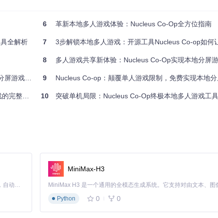
离不再成为共享快乐的障碍。
6
革新本地多人游戏体验：Nucleus Co-Op全方位指南
工具全解析
7
3步解锁本地多人游戏：开源工具Nucleus Co-op如何让
NucleusGaming/Coop/InputManagement/
），该模块能够：
8
多人游戏共享新体验：Nucleus Co-Op实现本地分屏
屏游戏体验
9
Nucleus Co-op：颠覆单人游戏限制，免费实现本地
的完整方案
10
突破单机局限：Nucleus Co-Op终极本地多人游戏工具与单
持游戏进度的同步。这种设计既避免了修改游戏核心代码，又能适配大多数基于
仅需三步
MiniMax-H3
Claude Code 的开源替代方案。连接任意大模型，编辑代码，运行命令，自动验证 — 全自动执行。用 Rust 构建，极致性能。 ｜ An open-source alternative to Claude Code. Connect any LLM, edit code, run commands, and verify changes — autonomously. Built in Rust for speed. Get Started
0
0
Python