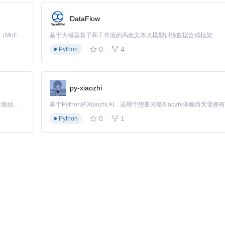
us.Coop.exe
即可启动程序，首次运行会自动安装必要依赖。
DataFlow
Kimi K3 是Kimi能力最强的模型：这是一个拥有 2.8 万亿参数的混合专家（MoE）模型，具备原生视觉理解能力，并支持 100 万 token 的上下文窗口。
基于大模型算子和工作流的高效文本大模型训练数据合成框架
0
4
Python
系统中的游戏。对于未被识别的游戏，可通过"Search Game"手动定位游
py-xiaozhi
「源启盛夏」暑期校园开发者成长计划旨在激活校园开源力量，通过积分激励、认证扶持、资源倾斜等形式，引导高校组织和开发者完成「入驻 — 建项目 — 做贡献 — 获认证 — 得资源」的完整闭环。无论你是想带领社团入驻平台的组织者，还是希望用代码贡献证明自己的开发者，都能在这里找到属于你的成长路径。
0
1
Python