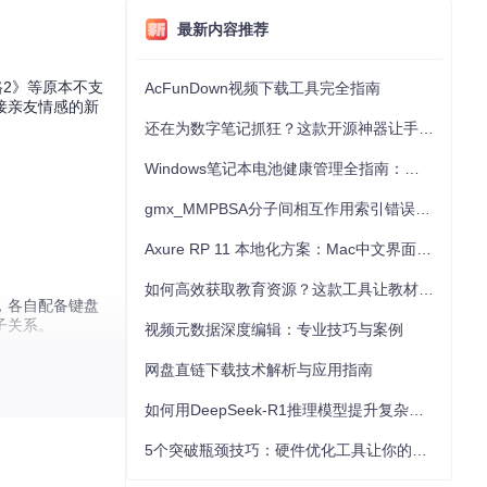
最新内容推荐
路2》等原本不支
AcFunDown视频下载工具完全指南
接亲友情感的新
还在为数字笔记抓狂？这款开源神器让手写批注效率提升300%
Windows笔记本电池健康管理全指南：从根源解决电池损耗问题
gmx_MMPBSA分子间相互作用索引错误的深度诊断与解决
Axure RP 11 本地化方案：Mac中文界面优化与原型设计工具汉化全指南
如何高效获取教育资源？这款工具让教材下载效率提升80%
域，各自配备键盘
子关系。
视频元数据深度编辑：专业技巧与案例
网盘直链下载技术解析与应用指南
2x2分屏布局并
如何用DeepSeek-R1推理模型提升复杂任务解决能力：完整指南
5个突破瓶颈技巧：硬件优化工具让你的电脑性能提升30%
同角色，通过语音