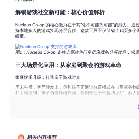
解锁游戏社交新可能：核心价值解析
Nucleus Co-op 的核心魅力在于其"化不可能为可能"的
持本地多人的游戏实现分屏合作。这款工具不仅节省了购买多个
纽带。
图1：Nucleus Co-op 支持上百款热门单机游戏的分屏改造
三大场景化应用：从家庭到聚会的游戏革命
家庭娱乐升级：打造亲子游戏时光
周末午后，客厅沙发上，你和孩子正通过分屏模式在《星露谷物语》中
和手柄控制。孩子负责种植作物，你则专注于钓鱼和采矿，两人
朋友聚会新选择：告别轮流等待
传统单机游戏聚会中，往往只能一人操作，其他人围观。有了 Nucl
肩对抗丧尸潮。每个人都能实时参与游戏决策，共享紧张刺激的
远程同乐解决方案：跨越空间的游戏连接
相关内容推荐
即使身处异地，你也可以通过屏幕共享工具配合 Nucleus C