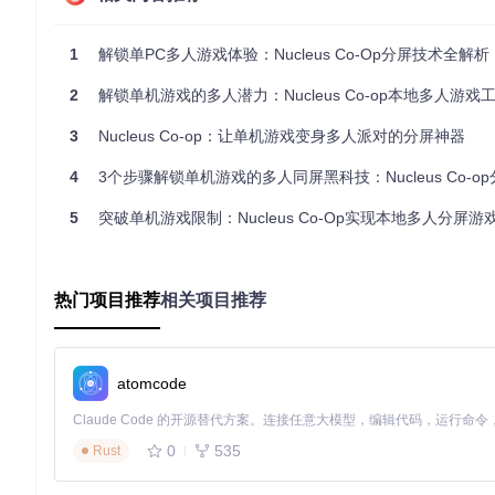
沟通策略，共同探索奇幻世界。这种虚拟共处的游戏方式，让距
1
解锁单PC多人游戏体验：Nucleus Co-Op分屏技术全解析
技术原理解析：如何让单机游戏支持分屏
2
解锁单机游戏的多人潜力：Nucleus Co-op本地多人游戏
Nucleus Co-op 的核心技术在于其
输入管理模块
（位于
Master/
3
Nucleus Co-op：让单机游戏变身多人派对的分屏神器
创建独立的游戏进程实例，确保彼此数据隔离
捕获并分配不同输入设备信号至对应游戏窗口
4
3个步骤解锁单机游戏的多人同屏黑科技：Nucleus Co-op分
动态调整窗口位置与分辨率，实现无缝分屏布局
5
突破单机游戏限制：Nucleus Co-Op实现本地多人分屏游戏
其工作原理类似于为每个玩家创建独立的"虚拟游戏环境"，同时保
或OpenGL的游戏引擎。
热门项目推荐
相关项目推荐
图2：Nucleus Co-op 直观的操作流程，从添加游戏到开始分屏
实战指南：5分钟上手分屏游戏
atomcode
1. 准备工作
首先克隆项目仓库到本地：
0
535
Rust
git 
clone