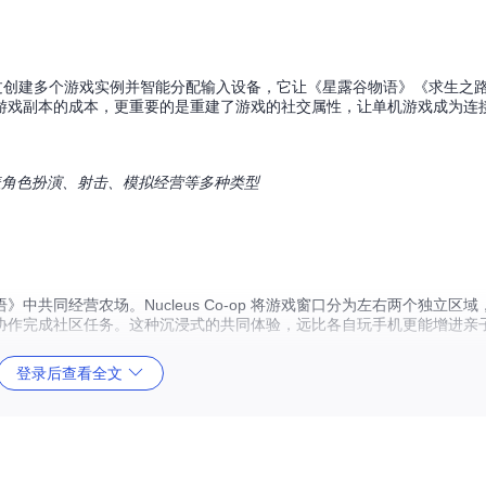
能力。通过创建多个游戏实例并智能分配输入设备，它让《星露谷物语》《求生之
游戏副本的成本，更重要的是重建了游戏的社交属性，让单机游戏成为连
，涵盖角色扮演、射击、模拟经营等多种类型
共同经营农场。Nucleus Co-op 将游戏窗口分为左右两个独立区
协作完成社区任务。这种沉浸式的共同体验，远比各自玩手机更能增进亲
登录后查看全文
eus Co-op，4名好友可以在《求生之路2》中同时操控不同角色，通过
合作体验，让聚会时光充满互动乐趣。
o-op 与远方朋友共同游戏。在《神界：原罪2》的冒险中，你们各自操控不