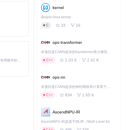
kernel
deepin linux kernel
33
16
C
戏可执行文件。选择
ops-transformer
本项目是CANN提供的transformer类大模型算子库，实现网络在NPU上加速计算。
1.03 K
2.42 K
C++
基于Python的Xiaozhi AI，适用于想要完整Xiaozhi体验而无需拥有专用硬件的用户。
ops-nn
本项目是CANN提供的神经网络类计算算子库，实现网络在NPU上加速计算。
834
1.65 K
C++
AscendNPU-IR
AscendNPU-IR是基于MLIR（Multi-Level Intermediate Representation）构建的，面向昇腾亲和算子编译时使用的中间表示，提供昇腾完备表达能力，通过编译优化提升昇腾AI处理器计算效率，支持通过生态框架使能昇腾AI处理器与深度调优
496
336
C++