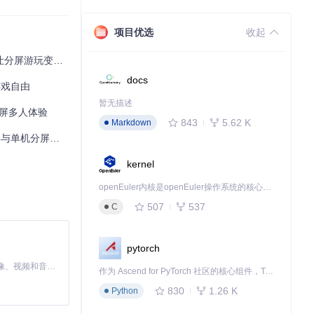
项目优选
收起
分屏游玩变得简单
docs
游戏自由
暂无描述
分屏多人体验
843
5.62 K
Markdown
机分屏技术指南
DirectX
kernel
openEuler内核是openEuler操作系统的核心，既是系统性能与稳定性的基石，也是连接处理器、设备与服务的桥梁。
507
537
C
pytorch
MiniMax H3 是一个通用的全模态生成系统。它支持对由文本、图像、视频和音频组成的多模态上下文进行统一理解，并能生成分辨率高达 2K、时长可达 15 秒的带原生立体声音频的视频。得益于面向任务泛化的系统设计，H3 在预训练阶段就已具备广泛的多模态上下文理解与生成能力，能够出色地执行复杂的多模态指令。
作为 Ascend for PyTorch 社区的核心组件，TorchNPU 是昇腾专为 PyTorch 打造的深度学习适配插件，使 PyTorch 框架能够直接调用昇腾 NPU，为开发者提供昇腾 AI 处理器的超强算力。
830
1.26 K
Python