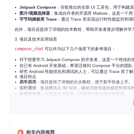
Jetpack Compose
：谷歌推出的全新 UI 工具包，用于构建原
图片/视频选择器
：集成自作者的开源库 Matisse，这是一个用 
字节码插桩库 Trace
：通过 Trace 库实现运行时性能监控
此外，项目还提供了详细的技术教程，帮助开发者逐步理解并学
3. 项目及技术应用场景
compose_chat
可以作为以下几个场景下的参考项目：
对于想要学习 Jetpack Compose 的开发者，这是一
在已有 Android 开发基础，希望迁移到 Compose 平
研究 Android 性能优化和调试的人士，可以通过 Trace 
4. 项目特点
易学易用
：项目提供了详细的分步教程，便于新手快速上手。
实时通信
：集成腾讯云 IM SDK，确保消息传递的稳定性和实
多媒体支持
：内置媒体选择器，方便用户发送图片和视频。
高度定制化
：由于 Jetpack Compose 的特性，应用的
为了体验
compose_chat
，您可以直接下载 APK 或者阅读作者提
提供宝贵的学习资源。
Apk 下载：[
releases
](
https://github.com/leavesCZY/compos
相关内容推荐