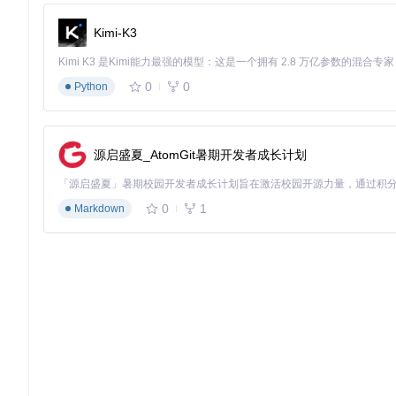
Kimi-K3
0
0
Python
源启盛夏_AtomGit暑期开发者成长计划
0
1
Markdown