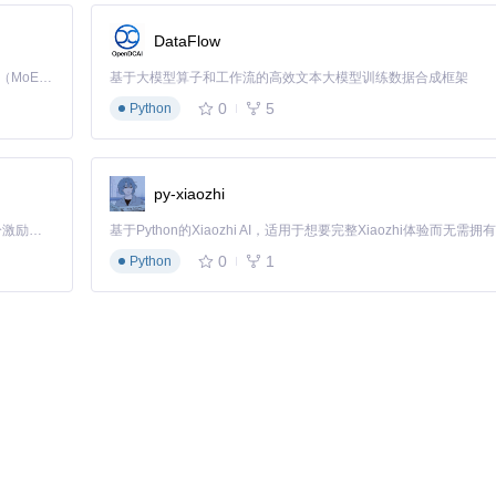
DataFlow
Kimi K3 是Kimi能力最强的模型：这是一个拥有 2.8 万亿参数的混合专家（MoE）模型，具备原生视觉理解能力，并支持 100 万 token 的上下文窗口。
基于大模型算子和工作流的高效文本大模型训练数据合成框架
0
5
Python
py-xiaozhi
「源启盛夏」暑期校园开发者成长计划旨在激活校园开源力量，通过积分激励、认证扶持、资源倾斜等形式，引导高校组织和开发者完成「入驻 — 建项目 — 做贡献 — 获认证 — 得资源」的完整闭环。无论你是想带领社团入驻平台的组织者，还是希望用代码贡献证明自己的开发者，都能在这里找到属于你的成长路径。
0
1
Python