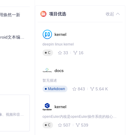
项目优选
收起
d应用焕然一新
kernel
文本编辑解决方案
行动起来，让您的
deepin linux kernel
33
16
C
docs
暂无描述
843
5.64 K
Markdown
kernel
MiniMax H3 是一个通用的全模态生成系统。它支持对由文本、图像、视频和音频组成的多模态上下文进行统一理解，并能生成分辨率高达 2K、时长可达 15 秒的带原生立体声音频的视频。得益于面向任务泛化的系统设计，H3 在预训练阶段就已具备广泛的多模态上下文理解与生成能力，能够出色地执行复杂的多模态指令。
openEuler内核是openEuler操作系统的核心，既是系统性能与稳定性的基石，也是连接处理器、设备与服务的桥梁。
507
539
C