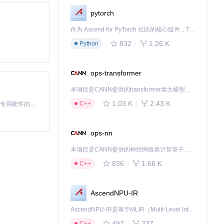
pytorch
作为 Ascend for PyTorch 社区的核心组件，TorchNPU 是昇腾专为 PyTorch 打造的深度学习适配插件，使 PyTorch 框架能够直接调用昇腾 NPU，为开发者提供昇腾 AI 处理器的超强算力。
832
1.26 K
Python
ops-transformer
本项目是CANN提供的transformer类大模型算子库，实现网络在NPU上加速计算。
1.03 K
2.43 K
C++
基于Python的Xiaozhi AI，适用于想要完整Xiaozhi体验而无需拥有专用硬件的用户。
ops-nn
本项目是CANN提供的神经网络类计算算子库，实现网络在NPU上加速计算。
836
1.66 K
C++
AscendNPU-IR
AscendNPU-IR是基于MLIR（Multi-Level Intermediate Representation）构建的，面向昇腾亲和算子编译时使用的中间表示，提供昇腾完备表达能力，通过编译优化提升昇腾AI处理器计算效率，支持通过生态框架使能昇腾AI处理器与深度调优
497
337
C++