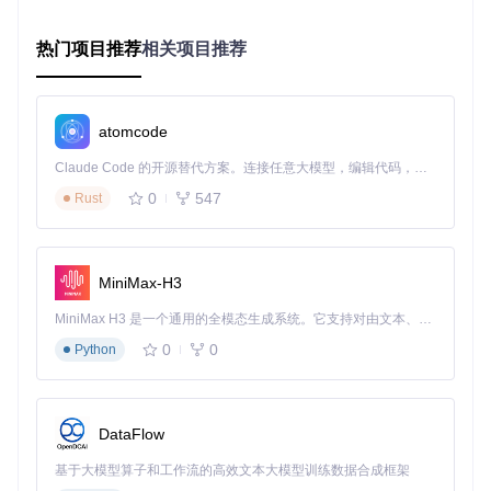
实时监
✅
✅
❌
控
热门项目推荐
相关项目推荐
规则自
✅
✅
基础支持
定义
签名验
✅
✅
❌
atomcode
证
日志审
Claude Code 的开源替代方案。连接任意大模型，编辑代码，运行命令，自动验证 — 全自动执行。用 Rust 构建，极致性能。 ｜ An open-source alternative to Claude Code. Connect any LLM, edit code, run commands, and verify changes — autonomously. Built in Rust for speed. Get Started
✅
✅
有限
计
0
547
Rust
开源透
✅
❌
部分开源
明度
内存占
系统级集成
<10MB
~30MB
MiniMax-H3
用
社区支
MiniMax H3 是一个通用的全模态生成系统。它支持对由文本、图像、视频和音频组成的多模态上下文进行统一理解，并能生成分辨率高达 2K、时长可达 15 秒的带原生立体声音频的视频。得益于面向任务泛化的系统设计，H3 在预训练阶段就已具备广泛的多模态上下文理解与生成能力，能够出色地执行复杂的多模态指令。
活跃
官方支持
苹果支持
持
0
0
Python
2.2 LuLu的核心竞争优势
LuLu作为开源项目，提供了商业防火墙的核心功能而无需付
费，其优势体现在：
DataFlow
透明的安全机制
：开源代码允许安全社区审计，避免后门风
基于大模型算子和工作流的高效文本大模型训练数据合成框架