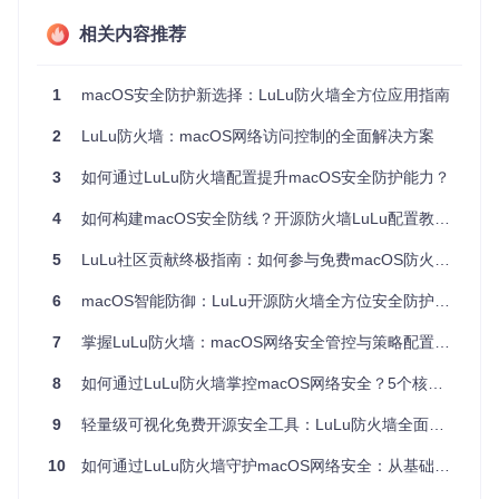
伪造域名诱导用
网络
仿冒iCloud登录
账户凭证
相关内容推荐
户访问恶意服务
钓鱼
页面
窃取
器
数据
未授权数据传输
企业知识产权窃
1
macOS安全防护新选择：LuLu防火墙全方位应用指南
商业损失
渗出
至外部服务器
取
2
LuLu防火墙：macOS网络访问控制的全面解决方案
1.2 macOS网络安全的薄弱环节
3
如何通过LuLu防火墙配置提升macOS安全防护能力？
尽管macOS内置了应用防火墙，但在实际防护中存在以下局
限：
4
如何构建macOS安全防线？开源防火墙LuLu配置教程与隐私保护全攻略
被动防御机制
：仅监控出站连接，缺乏主动威胁识别能力
5
LuLu社区贡献终极指南：如何参与免费macOS防火墙开源项目开发
规则管理复杂
：系统偏好设置中的防火墙配置界面功能有限
日志分析缺失
：缺乏详细的网络活动审计能力
6
macOS智能防御：LuLu开源防火墙全方位安全防护指南
扩展支持不足
：对现代网络威胁的响应更新缓慢
7
掌握LuLu防火墙：macOS网络安全管控与策略配置指南
二、防护方案对比：开源防火墙的独特优势
8
如何通过LuLu防火墙掌控macOS网络安全？5个核心策略构建坚固防护壁垒
2.1 主流macOS防火墙解决方案比较
9
轻量级可视化免费开源安全工具：LuLu防火墙全面防护指南
LuLu(开
macOS内置防
Little Snitch
特性
(商业)
源)
火墙
10
如何通过LuLu防火墙守护macOS网络安全：从基础防护到高级管理
价格
免费
¥248起
免费