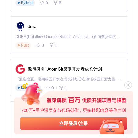
险
0
6
Python
轻量级设计
：高效内核扩展实现，对系统性能影响最小
敏捷更新
：快速响应新型网络威胁，平均漏洞修复周期<7天
社区驱动
：用户贡献的规则库和配置模板不断丰富
dora
三、分层防护策略：LuLu的模块化安全架构
DORA (Dataflow-Oriented Robotic Architecture 面向数据流的机器人架构) 是为 AI 与具身智能机器人打造的高性能开发框架，以数据流范式重构开发逻辑，原生支持分布式部署与端边云协同 —— 无需复杂适配，即可实现一体端到端具身大小脑、VLA等模型部署，无缝衔接感知、推理、控制全链路，让 AI 能力与机器人动作深度融合。 依托 Rust 内核与零拷贝通信技术，它将具身大小脑、VLA等模型推理、多模态数据融合延迟压缩至微秒级，同时兼容 ROS2 生态与国产 AI 芯片，彻底降低具身智能机器人的开发门槛，让分布式部署下的 AI 赋能创新更高效、更灵活。
3.1 基础防护层：网络访问控制
0
1
Rust
技术原理
状态检测防火墙（通过分析网络连接状态实现精准过滤）技
术，监控所有进出网络连接，基于预定义规则允许或阻止流
源启盛夏_AtomGit暑期开发者成长计划
量。
核心功能配置
「源启盛夏」暑期校园开发者成长计划旨在激活校园开源力量，通过积分激励、认证扶持、资源倾斜等形式，引导高校组织和开发者完成「入驻 — 建项目 — 做贡献 — 获认证 — 得资源」的完整闭环。无论你是想带领社团入驻平台的组织者，还是希望用代码贡献证明自己的开发者，都能在这里找到属于你的成长路径。
0
1
Markdown
1. 初始安装与授权
克隆项目仓库：
git clone https://gitcode.com/gh
_mirrors/lu/LuLu
700万+用户深度参与代码创作，更多精彩内容等你共创
py-xiaozhi
打开LuLu.xcodeproj项目文件
编译并运行应用，系统将请求网络扩展权限
基于Python的Xiaozhi AI，适用于想要完整Xiaozhi体验而无需拥有专用硬件的用户。
立即登录/注册
0
1
Python