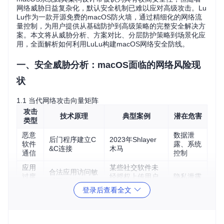
网络威胁日益复杂化，默认安全机制已难以应对高级攻击。Lu
Lu作为一款开源免费的macOS防火墙，通过精细化的网络流
量控制，为用户提供从基础防护到高级策略的完整安全解决方
案。本文将从威胁分析、方案对比、分层防护策略到场景化应
用，全面解析如何利用LuLu构建macOS网络安全防线。
一、安全威胁分析：macOS面临的网络风险现
状
1.1 当代网络攻击向量矩阵
攻击
技术原理
典型案例
潜在危害
类型
恶意
数据泄
后门程序建立C
2023年Shlayer
软件
露、系统
&C连接
木马
通信
控制
应用
某些社交软件未
合法应用访问敏
过度
经授权上传用户
隐私泄露
感网络资源
权限
数据
登录后查看全文
供应
受感染的合法软
大规模设
链攻
XcodeGhost事件
件分发恶意组件
备感染
击