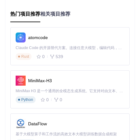
}
}
热门项目推荐
相关项目推荐
manifest_version
: 指定清单文件格式版本，决定支持的
API特性
permissions
: 声明扩展所需权限，
activeTab
确保仅在当
前激活标签页工作
atomcode
options_ui
: 定义选项页面路径及样式，
chrome_style
使
界面符合Chrome设计规范
Claude Code 的开源替代方案。连接任意大模型，编辑代码，运行命令，自动验证 — 全自动执行。用 Rust 构建，极致性能。 ｜ An open-source alternative to Claude Code. Connect any LLM, edit code, run commands, and verify changes — autonomously. Built in Rust for speed. Get Started
2.2 核心脚本如何协作工作？
0
539
Rust
Linkclump的功能实现依赖三个关键脚本文件：
background.js
: 后台运行的"大脑"，处理快捷键监听和链
接打开逻辑
MiniMax-H3
linkclump.js
: 负责创建选择框和链接识别的"眼睛"
MiniMax H3 是一个通用的全模态生成系统。它支持对由文本、图像、视频和音频组成的多模态上下文进行统一理解，并能生成分辨率高达 2K、时长可达 15 秒的带原生立体声音频的视频。得益于面向任务泛化的系统设计，H3 在预训练阶段就已具备广泛的多模态上下文理解与生成能力，能够出色地执行复杂的多模态指令。
settings_manager.js
: 管理用户配置的"记忆中心"
0
0
Python
图2：Linkclump的交互界面展示，包含操作引导和测试区域
三、使用配置指南：打造个性化链接处理流程
DataFlow
3.1 关键参数调试技巧
基于大模型算子和工作流的高效文本大模型训练数据合成框架