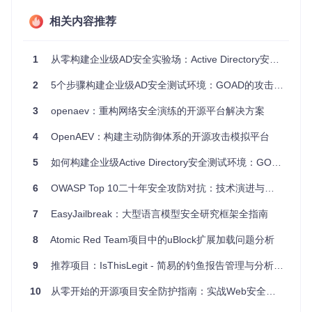
添加到书签
：快速保存重要资源
相关内容推荐
💡
效率技巧
：配合Shift键可临时切换激活方式，在不修改默认
设置的情况下灵活应对不同场景。
1
从零构建企业级AD安全实验场：Active Directory安全实验平台的深度实践指南
二、核心文件探秘：扩展运行的幕后功臣
2
5个步骤构建企业级AD安全测试环境：GOAD的攻击链仿真应用指南
2.1 如何快速定位配置文件？
3
openaev：重构网络安全演练的开源平台解决方案
manifest.json
作为Chrome扩展的"身份证"，存储着关键配
置信息。通过以下路径可找到该文件：
src/manifest.jso
4
OpenAEV：构建主动防御体系的开源攻击模拟平台
n
。其核心配置项包括：
5
如何构建企业级Active Directory安全测试环境：GOAD实战指南
{
"manifest_version"
:
2
,
6
OWASP Top 10二十年安全攻防对抗：技术演进与防御体系构建
"name"
:
"Linkclump"
,
"version"
:
"2.9.5"
,
7
EasyJailbreak：大型语言模型安全研究框架全指南
"background"
:
{
"scripts"
:
[
"background.js"
]
8
Atomic Red Team项目中的uBlock扩展加载问题分析
}
,
"permissions"
:
[
"activeTab"
,
"storage"
]
,
9
推荐项目：IsThisLegit - 简易的钓鱼报告管理与分析工具
"options_ui"
:
{
"page"
:
"pages/options.html"
,
10
从零开始的开源项目安全防护指南：实战Web安全与漏洞防御
"chrome_style"
:
true