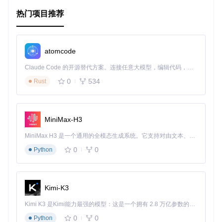
物联网(IoT)
：收集和处理来自传感器的实时数据。
热门项目推荐
协作工具
：如实时文档编辑或白板共享。
项目特点
atomcode
跨平台兼容性
：支持浏览器和Node.js环境，同时也可在R
Claude Code 的开源替代方案。连接任意大模型，编辑代码，运行命令，自动验证 — 全自动执行。用 Rust 构建，极致性能。 ｜ An open-source alternative to Claude Code. Connect any LLM, edit code, run commands, and verify changes — autonomously. Built in Rust for speed. Get Started
eact Native项目中运行。
高性能
：优化的网络协议设计，保证低延迟数据传输。
0
534
Rust
易于使用
：清晰的API文档和教程，让开发快速上手。
强大的功能集
：包括数据发布/订阅、记录存储、事件和授
权等核心功能。
TypeScript 支持
：提供内置的TypeScript类型定义，提高
MiniMax-H3
代码质量。
MiniMax H3 是一个通用的全模态生成系统。它支持对由文本、图像、视频和音频组成的多模态上下文进行统一理解，并能生成分辨率高达 2K、时长可达 15 秒的带原生立体声音频的视频。得益于面向任务泛化的系统设计，H3 在预训练阶段就已具备广泛的多模态上下文理解与生成能力，能够出色地执行复杂的多模态指令。
总的来说，
deepstream.io-client-js
提供了一个高效、
0
0
Python
灵活的框架，帮助开发者专注于他们的业务逻辑，而不是基础
架构。无论您是正在构建新的实时应用还是寻求改进现有系统
的解决方案，都值得尝试这个开源项目。立即访问
官方文档
，
开始您的实时数据旅程吧！
Kimi-K3
Kimi K3 是Kimi能力最强的模型：这是一个拥有 2.8 万亿参数的混合专家（MoE）模型，具备原生视觉理解能力，并支持 100 万 token 的上下文窗口。
0
0
Python