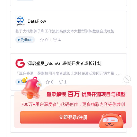
DataFlow
基于大模型算子和工作流的高效文本大模型训练数据合成框架
0
4
Python
源启盛夏_AtomGit暑期开发者成长计划
「源启盛夏」暑期校园开发者成长计划旨在激活校园开源力量，通过积分激励、认证扶持、资源倾斜等形式，引导高校组织和开发者完成「入驻 — 建项目 — 做贡献 — 获认证 — 得资源」的完整闭环。无论你是想带领社团入驻平台的组织者，还是希望用代码贡献证明自己的开发者，都能在这里找到属于你的成长路径。
0
1
Markdown
700万+用户深度参与代码创作，更多精彩内容等你共创
py-xiaozhi
基于Python的Xiaozhi AI，适用于想要完整Xiaozhi体验而无需拥有专用硬件的用户。
立即登录/注册
0
1
Python