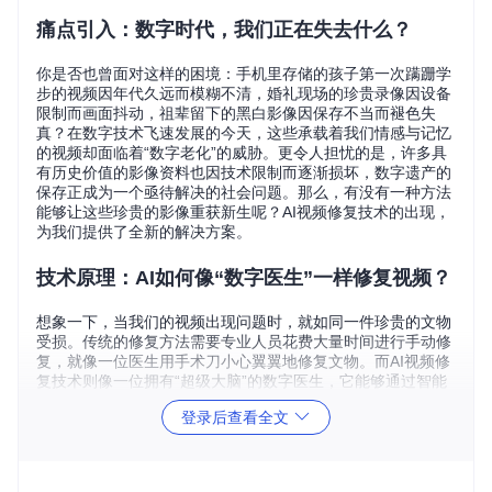
痛点引入：数字时代，我们正在失去什么？
你是否也曾面对这样的困境：手机里存储的孩子第一次蹒跚学
步的视频因年代久远而模糊不清，婚礼现场的珍贵录像因设备
限制而画面抖动，祖辈留下的黑白影像因保存不当而褪色失
真？在数字技术飞速发展的今天，这些承载着我们情感与记忆
的视频却面临着“数字老化”的威胁。更令人担忧的是，许多具
有历史价值的影像资料也因技术限制而逐渐损坏，数字遗产的
保存正成为一个亟待解决的社会问题。那么，有没有一种方法
能够让这些珍贵的影像重获新生呢？AI视频修复技术的出现，
为我们提供了全新的解决方案。
技术原理：AI如何像“数字医生”一样修复视频？
想象一下，当我们的视频出现问题时，就如同一件珍贵的文物
受损。传统的修复方法需要专业人员花费大量时间进行手动修
复，就像一位医生用手术刀小心翼翼地修复文物。而AI视频修
复技术则像一位拥有“超级大脑”的数字医生，它能够通过智能
算法自动识别视频中的各种问题，并进行精准修复。
登录后查看全文
AI视频修复模型通过大量的视频数据训练，学会了像人眼一样
识别视频中的噪点、模糊、色彩失真等问题。它就像一位经验
丰富的修复专家，能够根据视频的“症状”开出相应的“药方”。