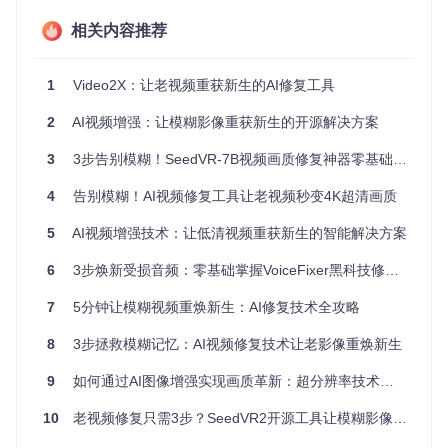
例如，当遇到压缩伪影问题时，AI会进行细节重建；当出现运
动模糊时，AI会进行时序优化；当发现色彩衰减时，AI会进行
相关内容推荐
色彩还原。这种智能自适应算法使得AI能够快速而准确地修复
各种视频问题。
1
Video2X：让老视频重获新生的AI修复工具
创新优势：SeedVR2-7B如何突破技术瓶颈？
2
AI视频增强：让模糊影像重获新生的开源解决方案
与传统的视频修复方法相比，SeedVR2-7B模型具有诸多创新
优势。首先，它采用了轻量化设计理念，模型体积仅2.3GB，
3
3步告别模糊！SeedVR-7B视频画质修复神器零基础上手攻略
这意味着即使在普通电脑上也能够流畅运行。其次，SeedVR2
-7B支持实时处理算法，大大提高了修复效率。实测数据显
4
告别模糊！AI视频修复工具让老视频秒变4K超清画质
示，5分钟的视频仅需8分钟就能完成修复，清晰度提升300%
以上。此外，该模型还支持低配置运行方案，即使是RTX 306
5
AI视频增强技术：让低清视频重获新生的智能解决方案
0以上的NVIDIA显卡，8GB以上显存，Python 3.8+环境，也能
够轻松应对各种视频修复任务。
6
3步焕新受损音频：零基础掌握VoiceFixer黑科技修复指南
修复指
7
5分钟让模糊视频重焕新生：AI修复技术全攻略
传统方法
SeedVR2-7B
标
8
3步拯救模糊记忆：AI视频修复技术让老影像重焕新生
修复速
数小时甚
5分钟视频仅需8分钟
度
至数天
9
如何通过AI图像增强实现画质革新：超分辨率技术实战指南
清晰度
有限
300%以上
10
老视频修复只需3步？SeedVR2开源工具让模糊影像秒变4K高清
提升