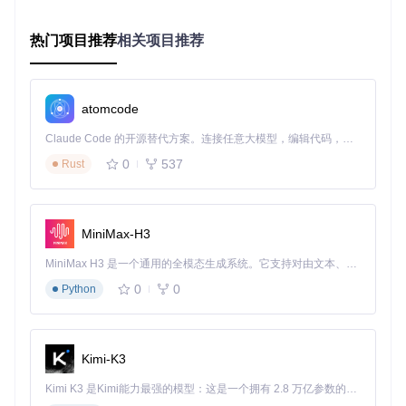
硬件要
普通电脑（RTX 3060以上显卡，
专业设备
求
8GB以上显存）
热门项目推荐
相关项目推荐
实战指南：从入门到精通的双路径修复方案
基础版：三步轻松上手
atomcode
🔧
第一步：环境准备与安装
首先，确保你的电脑满足以下环
Claude Code 的开源替代方案。连接任意大模型，编辑代码，运行命令，自动验证 — 全自动执行。用 Rust 构建，极致性能。 ｜ An open-source alternative to Claude Code. Connect any LLM, edit code, run commands, and verify changes — autonomously. Built in Rust for speed. Get Started
境要求：支持CUDA的NVIDIA显卡（RTX 3060以上更佳）、8
GB以上显存、Python 3.8+环境。然后，打开终端，执行以下
0
537
Rust
命令进行安装：
pip install video-restore

git 
clone
MiniMax-H3
MiniMax H3 是一个通用的全模态生成系统。它支持对由文本、图像、视频和音频组成的多模态上下文进行统一理解，并能生成分辨率高达 2K、时长可达 15 秒的带原生立体声音频的视频。得益于面向任务泛化的系统设计，H3 在预训练阶段就已具备广泛的多模态上下文理解与生成能力，能够出色地执行复杂的多模态指令。
（点击代码块右侧复制按钮即可复制命令）
0
0
Python
🔧
第二步：下载预训练模型与准备视频
进入项目目录，下载
预训练模型。项目提供多种规格模型，你可以根据自己的需求
选择合适的模型。同时，准备好待修复的视频，支持MP4、AV
I、MOV等常见格式。
Kimi-K3
🔧
第三步：一键开始修复
使用以下核心代码即可开始修复视
Kimi K3 是Kimi能力最强的模型：这是一个拥有 2.8 万亿参数的混合专家（MoE）模型，具备原生视觉理解能力，并支持 100 万 token 的上下文窗口。
频：