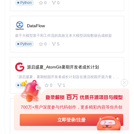
0
0
Python
from
 video_repair 
import
 VideoEnhancer

enhancer = VideoEnhancer()

DataFlow
result = enhancer.repair(
"my_old_video.mp4"
)

result.save(
"restored_video.mp4"
基于大模型算子和工作流的高效文本大模型训练数据合成框架
0
5
Python
（点击代码块右侧复制按钮即可复制代码）
进阶版：自定义修复参数
如果你对修复效果有更高的要求，可以通过调整修复参数来实
源启盛夏_AtomGit暑期开发者成长计划
现。例如，你可以设置修复强度、选择特定的修复模式等。详
细的参数说明可以参考项目中的官方文档。
「源启盛夏」暑期校园开发者成长计划旨在激活校园开源力量，通过积分激励、认证扶持、资源倾斜等形式，引导高校组织和开发者完成「入驻 — 建项目 — 做贡献 — 获认证 — 得资源」的完整闭环。无论你是想带领社团入驻平台的组织者，还是希望用代码贡献证明自己的开发者，都能在这里找到属于你的成长路径。
0
1
Markdown
应用拓展：AI视频修复技术的广阔前景
AI视频修复技术不仅能够满足家庭用户修复珍贵回忆的需求，
还在多个领域具有广泛的应用前景。
700万+用户深度参与代码创作，更多精彩内容等你共创
py-xiaozhi
在家庭用户方面，它可以修复手机拍摄的抖动视频、增强低光
基于Python的Xiaozhi AI，适用于想要完整Xiaozhi体验而无需拥有专用硬件的用户。
立即登录/注册
环境下的拍摄效果，让老式DV拍摄的珍贵时刻重现光彩。对
0
1
Python
于内容创作者来说，AI视频修复技术可以提升社交媒体视频质
量、修复直播录像中的瑕疵、为短视频平台优化内容画质。在