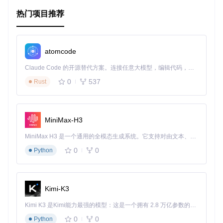
项目特点
热门项目推荐
丰富的主题库
：包含了众多预设的主题，满足各种视觉偏
好。
易于部署
：只需简单的命令行操作即可完成项目的搭建和启
atomcode
动。
Claude Code 的开源替代方案。连接任意大模型，编辑代码，运行命令，自动验证 — 全自动执行。用 Rust 构建，极致性能。 ｜ An open-source alternative to Claude Code. Connect any LLM, edit code, run commands, and verify changes — autonomously. Built in Rust for speed. Get Started
自动化测试
：通过 Nightwatch.js 进行自动化测试，保证了
项目的稳定性和兼容性。
0
537
Rust
开放源码与贡献
：遵循 MIT 许可证，鼓励社区成员参与项
目改进，共享创新成果。
虽然 color-themes 项目已不再维护，但它留下的宝藏仍然值
MiniMax-H3
得我们挖掘和利用。无论是为了个人工作区的美化，还是希望
参与到开源社区中来，这个项目都是一个很好的起点。现在就
MiniMax H3 是一个通用的全模态生成系统。它支持对由文本、图像、视频和音频组成的多模态上下文进行统一理解，并能生成分辨率高达 2K、时长可达 15 秒的带原生立体声音频的视频。得益于面向任务泛化的系统设计，H3 在预训练阶段就已具备广泛的多模态上下文理解与生成能力，能够出色地执行复杂的多模态指令。
加入，探索属于你的完美色彩主题吧！
0
0
Python
Kimi-K3
Kimi K3 是Kimi能力最强的模型：这是一个拥有 2.8 万亿参数的混合专家（MoE）模型，具备原生视觉理解能力，并支持 100 万 token 的上下文窗口。
0
0
Python