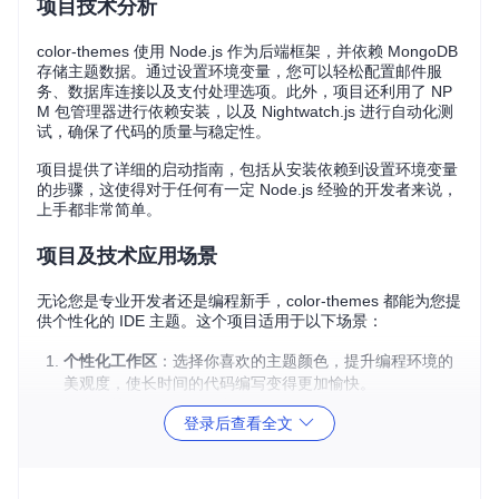
项目技术分析
color-themes 使用 Node.js 作为后端框架，并依赖 MongoDB
存储主题数据。通过设置环境变量，您可以轻松配置邮件服
务、数据库连接以及支付处理选项。此外，项目还利用了 NP
M 包管理器进行依赖安装，以及 Nightwatch.js 进行自动化测
试，确保了代码的质量与稳定性。
项目提供了详细的启动指南，包括从安装依赖到设置环境变量
的步骤，这使得对于任何有一定 Node.js 经验的开发者来说，
上手都非常简单。
项目及技术应用场景
无论您是专业开发者还是编程新手，color-themes 都能为您提
供个性化的 IDE 主题。这个项目适用于以下场景：
个性化工作区
：选择你喜欢的主题颜色，提升编程环境的
美观度，使长时间的代码编写变得更加愉快。
视力保护
：不同的颜色主题可以减轻眼睛疲劳，特别是对
登录后查看全文
于长时间在显示器前工作的程序员。
教育用途
：教学环境中，老师可以推荐学生使用特定颜色
主题，帮助他们更好地专注于代码。