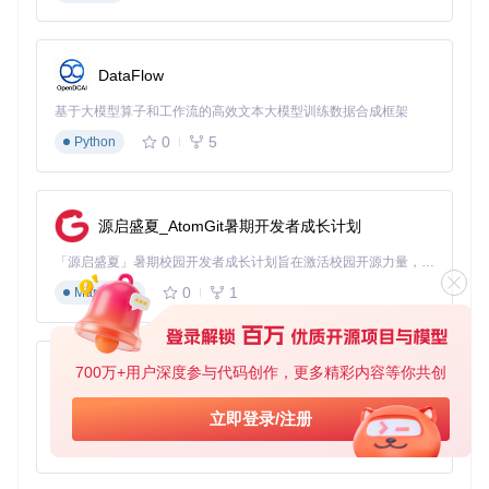
DataFlow
基于大模型算子和工作流的高效文本大模型训练数据合成框架
0
5
Python
源启盛夏_AtomGit暑期开发者成长计划
「源启盛夏」暑期校园开发者成长计划旨在激活校园开源力量，通过积分激励、认证扶持、资源倾斜等形式，引导高校组织和开发者完成「入驻 — 建项目 — 做贡献 — 获认证 — 得资源」的完整闭环。无论你是想带领社团入驻平台的组织者，还是希望用代码贡献证明自己的开发者，都能在这里找到属于你的成长路径。
0
1
Markdown
700万+用户深度参与代码创作，更多精彩内容等你共创
py-xiaozhi
基于Python的Xiaozhi AI，适用于想要完整Xiaozhi体验而无需拥有专用硬件的用户。
立即登录/注册
0
1
Python