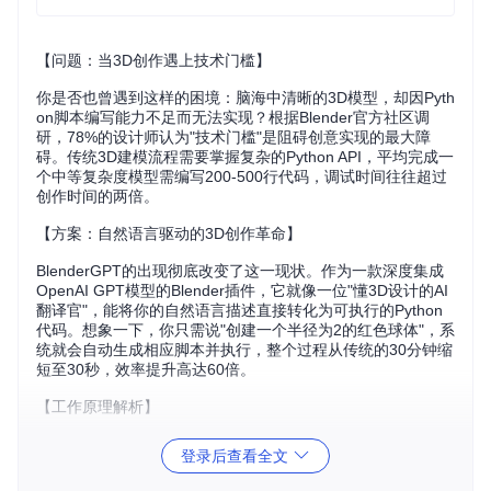
【问题：当3D创作遇上技术门槛】
你是否也曾遇到这样的困境：脑海中清晰的3D模型，却因Pyth
on脚本编写能力不足而无法实现？根据Blender官方社区调
研，78%的设计师认为"技术门槛"是阻碍创意实现的最大障
碍。传统3D建模流程需要掌握复杂的Python API，平均完成一
个中等复杂度模型需编写200-500行代码，调试时间往往超过
创作时间的两倍。
【方案：自然语言驱动的3D创作革命】
BlenderGPT的出现彻底改变了这一现状。作为一款深度集成
OpenAI GPT模型的Blender插件，它就像一位"懂3D设计的AI
翻译官"，能将你的自然语言描述直接转化为可执行的Python
代码。想象一下，你只需说"创建一个半径为2的红色球体"，系
统就会自动生成相应脚本并执行，整个过程从传统的30分钟缩
短至30秒，效率提升高达60倍。
【工作原理解析】
BlenderGPT的工作流程分为三个核心步骤： 1️⃣ 自然语言解
登录后查看全文
析：接收用户指令后，通过GPT模型理解创作意图 2️⃣ 代码生