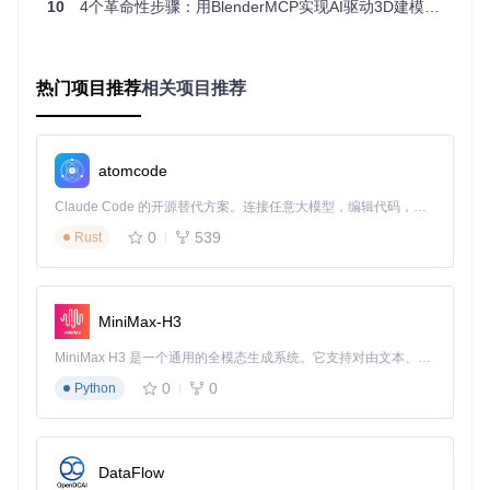
10
4个革命性步骤：用BlenderMCP实现AI驱动3D建模的效率突破
t"并勾选启用 → 在插件设置界面粘贴你的OpenAI API密钥
4️⃣ 开启系统控制台 通过"窗口 > 切换系统控制台"打开输出窗
口，以便查看代码生成过程和可能的错误信息
热门项目推荐
相关项目推荐
新手避坑指南
确保API密钥格式正确，不含多余空格
atomcode
首次使用时建议从简单指令开始，如"创建一个立方体"
若生成结果不符合预期，尝试更具体的描述（例："创建一
Claude Code 的开源替代方案。连接任意大模型，编辑代码，运行命令，自动验证 — 全自动执行。用 Rust 构建，极致性能。 ｜ An open-source alternative to Claude Code. Connect any LLM, edit code, run commands, and verify changes — autonomously. Built in Rust for speed. Get Started
个边长为2米的黄色立方体，位于原点位置"）
0
539
复杂场景建议分步骤描述，避免一次输入过长指令
Rust
【场景化应用案例】
室内设计快速原型
设计师小王需要为客户快速创建客厅布局：
MiniMax-H3
"在场景中添加一个3米×5米的地板，在左上角放置一个L形沙
发，沙发前添加一个圆形茶几，右上角放置一个落地灯" Blend
MiniMax H3 是一个通用的全模态生成系统。它支持对由文本、图像、视频和音频组成的多模态上下文进行统一理解，并能生成分辨率高达 2K、时长可达 15 秒的带原生立体声音频的视频。得益于面向任务泛化的系统设计，H3 在预训练阶段就已具备广泛的多模态上下文理解与生成能力，能够出色地执行复杂的多模态指令。
erGPT在15秒内完成了所有模型的创建和定位，而传统方法需
0
0
Python
要至少20分钟的手动操作。
产品展示动画
电商运营小李需要制作产品旋转展示动画： "创
建一个半径10cm的球体代表产品，添加一个环绕球体的相机
路径，设置200帧的旋转动画，添加柔和的环境光" 系统不仅
DataFlow
完成了建模，还自动生成了关键帧动画，整个过程仅用2分