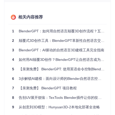
成引擎：将意图转化为符合Blender Python API规范的脚本 3️⃣
实时执行反馈：在Blender中执行代码并返回可视化结果
这个过程就像你在向一位经验丰富的3D设计师下达指令，而不
相关内容推荐
是直接与机器对话。系统会自动处理坐标计算、材质设置、光
照调整等技术细节，让你专注于创意本身。
1
BlenderGPT：如何用自然语言颠覆3D创作流程？五大核心功能深度解析
【实践：从安装到创作的完整指南】
2
颠覆式3D创作工具：BlenderGPT革新性自然语言交互技术全解析
准备工作
在开始前，请确保你已准备好：
3
BlenderGPT：AI驱动的自然语言3D建模工具完全指南
Blender 3.1或更高版本（3D建模软件）
OpenAI API密钥（可从OpenAI官方平台获取）
4
如何用AI颠覆3D创作？BlenderGPT让自然语言成为建模魔法棒
稳定的网络连接
5
【亲测免费】 BlenderGPT: 使用英语命令控制Blender结合OpenAI的GPT-4
安装步骤
1️⃣ 获取项目代码
6
3步解锁AI建模：面向设计师的Blender自然语言控制指南
git 
clone
7
【亲测免费】 BlenderGPT 项目教程
2️⃣ 安装插件 打开Blender → 编辑 → 首选项 → 插件 → 安装
8
告别UV展开烦恼：TexTools Blender插件让你的纹理处理效率翻倍！
→ 选择下载的ZIP文件 → 点击"安装插件"
9
从创意到3D模型：Hunyuan3D-2本地化部署全攻略
3️⃣ 配置API密钥 在插件列表中找到"GPT-4 Blender Assistan