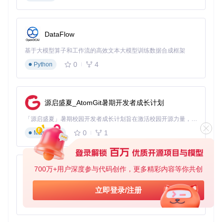
2. 分布式CAN-FD总线通信
：系统采用高速CAN-FD总线作
为"机器人神经网络"，实现1kHz控制频率和1Mbps数据传输速
率。这一通信架构支持同时连接14个关节电机和20+传感器，
系统响应延迟控制在10ms以内，为实时控制提供了可靠保
DataFlow
障。
基于大模型算子和工作流的高效文本大模型训练数据合成框架
0
4
Python
图2：OpenArm专用PCB电路板，集成了CAN-FD通信接口和
电机驱动电路，支持多关节协同控制
3. 混合传动系统架构
：OpenArm创新性地融合了齿轮传动与
皮带传动的优势。基座关节（J1-J2）采用高精度行星齿轮箱
源启盛夏_AtomGit暑期开发者成长计划
实现大扭矩输出，而末端关节则使用高弹性皮带传动减少冲击
振动。这种混合架构使系统定位精度达到±0.1mm，同时保证
「源启盛夏」暑期校园开发者成长计划旨在激活校园开源力量，通过积分激励、认证扶持、资源倾斜等形式，引导高校组织和开发者完成「入驻 — 建项目 — 做贡献 — 获认证 — 得资源」的完整闭环。无论你是想带领社团入驻平台的组织者，还是希望用代码贡献证明自己的开发者，都能在这里找到属于你的成长路径。
了运动的平稳性和末端操作的灵活性。
0
1
Markdown
图3：J1-J2关节传动结构细节，展示了高精度行星齿轮箱和模
块化设计
700万+用户深度参与代码创作，更多精彩内容等你共创
py-xiaozhi
4. 轻量化结构优化
：采用航空级铝合金和碳纤维复合材料，O
基于Python的Xiaozhi AI，适用于想要完整Xiaozhi体验而无需拥有专用硬件的用户。
penArm单臂重量仅5.5kg，却能实现6kg的峰值负载能力，重
立即登录/注册
量功率比达到行业领先的0.9kg/KW。轻量化设计不仅降低了
0
1
Python
能耗，还提高了运动速度和动态响应性能。