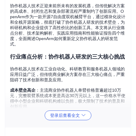
协作机器人技术正迎来前所未有的发展机遇，但传统解决方案
的高成本、封闭生态和复杂部署流程严重制约了创新应用。O
penArm作为一款开源7自由度双机械臂平台，通过模块化设计
和全栈开源策略，彻底打破了协作机器人研发的技术壁垒，为
科研机构和企业提供了高性价比的创新工具。本文将从行业痛
点分析、技术架构解析、实践应用指南和性能验证报告四个维
度，全面阐述OpenArm如何重新定义协作机器人的研发范
式。
行业痛点分析：协作机器人研发的三大核心挑战
协作机器人技术在工业自动化、科研教育和服务机器人领域的
应用日益广泛，但传统商业解决方案存在三大核心痛点，严重
阻碍了技术创新和普及应用。
成本壁垒高企
：主流商业协作机器人单臂价格普遍超过10万
元，完整双臂系统成本更是高达30万元以上，这一价格水平使
得中小型企业和科研机构难以负担，极大限制了技术的普及和
创新应用。
登录后查看全文
技术生态封闭
：传统机器人厂商通过私有协议和专利壁垒严格
限制底层硬件和软件访问权限，研究者无法深入修改控制算法
或扩展硬件功能，只能在预设框架内进行有限的二次开发，严
重制约了创新空间。