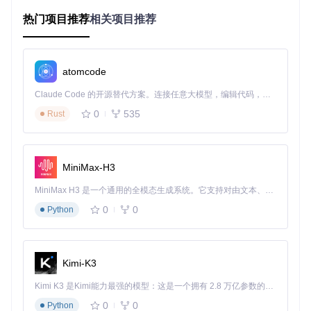
部署流程复杂
：传统协作机器人系统平均需要3-4周的安装调
热门项目推荐
相关项目推荐
试周期，涉及复杂的环境配置、专业培训和参数调试，极大降
低了研发迭代效率，无法满足快速原型验证的需求。
这些痛点共同构成了协作机器人技术创新的主要障碍，亟需一
atomcode
种全新的技术方案来打破现状。
Claude Code 的开源替代方案。连接任意大模型，编辑代码，运行命令，自动验证 — 全自动执行。用 Rust 构建，极致性能。 ｜ An open-source alternative to Claude Code. Connect any LLM, edit code, run commands, and verify changes — autonomously. Built in Rust for speed. Get Started
技术架构解析：模块化设计的五大创新突破
0
535
Rust
OpenArm采用全模块化设计理念，通过五大技术创新构建了
一个灵活、开放且高性能的协作机器人平台。这种架构不仅大
幅降低了硬件成本，还为开发者提供了前所未有的自由度和可
MiniMax-H3
扩展性。
MiniMax H3 是一个通用的全模态生成系统。它支持对由文本、图像、视频和音频组成的多模态上下文进行统一理解，并能生成分辨率高达 2K、时长可达 15 秒的带原生立体声音频的视频。得益于面向任务泛化的系统设计，H3 在预训练阶段就已具备广泛的多模态上下文理解与生成能力，能够出色地执行复杂的多模态指令。
图1：OpenArm双机械臂系统整体结构，展示了模块化关节设
0
0
Python
计和双臂协同工作的布局
1. 全模块化关节设计
：OpenArm的每个关节均采用独立驱动
单元设计，集成了电机、减速器和编码器等核心组件。这种设
Kimi-K3
计支持关节的单独更换和升级，极大降低了维护成本和升级难
度。标准化接口实现了真正的即插即用，使系统维护效率提升
Kimi K3 是Kimi能力最强的模型：这是一个拥有 2.8 万亿参数的混合专家（MoE）模型，具备原生视觉理解能力，并支持 100 万 token 的上下文窗口。
70%以上。
0
0
Python