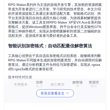
RPG Maker系列作为主流的游戏开发引擎，其加密的资源档案
常成为开发者进行二次开发、学习研究的技术壁垒。本文介绍
的开源资源提取工具通过多场景适配方案、智能格式识别、跨
平台支持及项目自动生成四大核心功能，为游戏素材解密提供
完整解决方案。该工具支持RPG Maker XP至VX Ace全系列加
密格式，提供Windows图形界面、跨平台命令行及实验性GTK
界面三种操作模式，实现从加密档案解析到资源二次编辑的全
流程支持，是游戏开发者与爱好者的必备工具。
智能识别加密格式：自动匹配最佳解密算法
工具核心优势在于其自适应加密格式识别系统，能够精准判断
RPG Maker不同版本生成的加密档案类型，并自动调用对应解
密算法。通过分析档案文件头特征与加密逻辑，实现从.rgssa
d到.rgss3a格式的全兼容处理。
版本特性对比表
加密
解密速
资源完
支持版本
核心算法
格式
度
整性
登录后查看全文
XOR+CRC
300M
RPG Maker
.rgss
99.8%
校验
B/分钟
XP
ad
改进型XOR
450M
RPG Maker
.rgss
99.9%
B/分钟
VX
2a
流加密