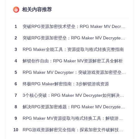
600M
RPG Maker
.rgss
AES-128-C
相关内容推荐
100%
B/分钟
VX Ace
3a
BC
算法实现上，工具采用分层架构设计，将解密逻辑与文件处理
1
突破RPG资源加密技术壁垒：RPG Maker MV Decrypter革新性实战全攻略
分离。核心解密类RGSSADv1、RGSSADv3分别对应不同加
密版本，通过BinaryUtils类提供的位运算与字节操作工具，实
2
突破RPG资源加密壁垒：RPG Maker MV Decrypter全流程实战指南
现高效数据处理。特别针对VX Ace版本的AES加密，工具优化
了密钥生成流程，使解密速度较同类工具提升30%。
3
RPG Maker全能工具：资源提取与格式转换完整指南
多场景适配方案：满足不同用户操作需求
4
解锁创作自由：RPG Maker MV资源解密工具全解析
5
RPG Maker MV Decrypter：突破游戏资源加密壁垒的浏览器端解决方案 | 密钥自动检测·全格式解密·无损重加密
工具提供三种操作模式，覆盖从图形化交互到自动化脚本的全
场景应用需求，满足不同技术背景用户的使用习惯。
6
终极RPG Maker解密指南：3步解锁游戏资源
桌面图形界面：直观化资源管理
7
3个核心突破：RPG Maker MV Decrypter如何解决独立开发者的资源加密困境
Windows平台的GUI版本采用经典的双面板设计，左侧显示加
密档案的文件树结构，右侧展示选中文件的详细信息。界面顶
8
解决RPG资源加密难题：RPG Maker MV Decrypter工具的高效实战应用指南
部提供"File"、"Extract All"等核心功能按钮，底部状态栏实时
反馈操作进度。
9
RPG Maker MV资源提取与格式转换工具：解锁游戏素材的创作自由
10
RPG游戏资源解密完全指南：探索加密文件破解技术让游戏资源重获自由
主要功能包括：