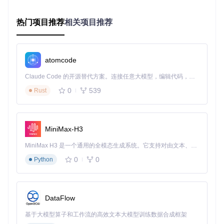
档案文件加载与解析
热门项目推荐
相关项目推荐
多文件选择提取
项目自动生成
提取进度可视化
错误信息实时提示
atomcode
命令行工具：高效批量处理
Claude Code 的开源替代方案。连接任意大模型，编辑代码，运行命令，自动验证 — 全自动执行。用 Rust 构建，极致性能。 ｜ An open-source alternative to Claude Code. Connect any LLM, edit code, run commands, and verify changes — autonomously. Built in Rust for speed. Get Started
CLI版本支持Windows、Linux及macOS系统，通过简洁参数
实现自动化解密流程。基础使用示例：
0
539
Rust
# 单文件提取
RPGMakerDecrypter-cli Game.rgss3a --output=./extracted_fil
MiniMax-H3
# 批量处理多个档案
MiniMax H3 是一个通用的全模态生成系统。它支持对由文本、图像、视频和音频组成的多模态上下文进行统一理解，并能生成分辨率高达 2K、时长可达 15 秒的带原生立体声音频的视频。得益于面向任务泛化的系统设计，H3 在预训练阶段就已具备广泛的多模态上下文理解与生成能力，能够出色地执行复杂的多模态指令。
RPGMakerDecrypter-cli --batch=./archives --output=./all_ex
0
0
Python
# 生成RPG Maker项目文件
高级参数支持加密算法指定、文件过滤、日志输出等功能，适
DataFlow
合集成到自动化工作流中。
基于大模型算子和工作流的高效文本大模型训练数据合成框架
实验性GTK界面：跨平台图形支持