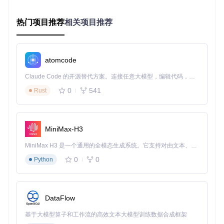
决策树引导流程
：
热门项目推荐
相关项目推荐
选择目标系统版本
条件：硬件支持范围和功能需求
行动：在配置界面选择macOS版本
atomcode
预期结果：系统自动过滤不兼容的配置选项
Claude Code 的开源替代方案。连接任意大模型，编辑代码，运行命令，自动验证 — 全自动执行。用 Rust 构建，极致性能。 ｜ An open-source alternative to Claude Code. Connect any LLM, edit code, run commands, and verify changes — autonomously. Built in Rust for speed. Get Started
ACPI补丁配置
0
541
Rust
条件：主板型号和硬件问题
行动：点击"Configure Patches"按钮
预期结果：根据硬件报告推荐必要的ACPI补丁
MiniMax-H3
内核扩展管理
MiniMax H3 是一个通用的全模态生成系统。它支持对由文本、图像、视频和音频组成的多模态上下文进行统一理解，并能生成分辨率高达 2K、时长可达 15 秒的带原生立体声音频的视频。得益于面向任务泛化的系统设计，H3 在预训练阶段就已具备广泛的多模态上下文理解与生成能力，能够出色地执行复杂的多模态指令。
条件：硬件组件和系统版本
0
0
Python
行动：在"Manage Kexts"中启用推荐扩展
预期结果：仅加载必要的内核扩展，减少冲突风险
音频布局设置
DataFlow
条件：声卡型号和Codec布局
基于大模型算子和工作流的高效文本大模型训练数据合成框架
行动：通过"Configure Layout"选择合适的ID