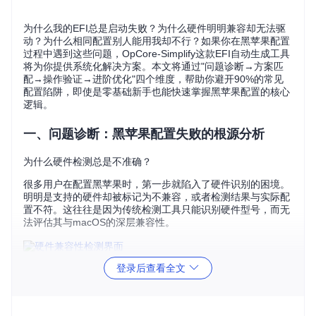
为什么我的EFI总是启动失败？为什么硬件明明兼容却无法驱
动？为什么相同配置别人能用我却不行？如果你在黑苹果配置
过程中遇到这些问题，OpCore-Simplify这款EFI自动生成工具
将为你提供系统化解决方案。本文将通过"问题诊断→方案匹
配→操作验证→进阶优化"四个维度，帮助你避开90%的常见
配置陷阱，即使是零基础新手也能快速掌握黑苹果配置的核心
逻辑。
一、问题诊断：黑苹果配置失败的根源分析
为什么硬件检测总是不准确？
很多用户在配置黑苹果时，第一步就陷入了硬件识别的困境。
明明是支持的硬件却被标记为不兼容，或者检测结果与实际配
置不符。这往往是因为传统检测工具只能识别硬件型号，而无
法评估其与macOS的深层兼容性。
登录后查看全文
OpCore-Simplify采用"硬件适配三维评估模型"，从三个维度全
面分析硬件兼容性：
原生支持度
：硬件在macOS中的原生驱动情况