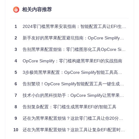
补丁可用性
：是否有成熟的ACPI或内核补丁支持
社区兼容性
：同类硬件的用户反馈和成功案例
相关内容推荐
以Intel Core i7-10750H处理器为例，检测结果显示其支持从m
acOS High Sierra 10.13到macOS Tahoe 26的全系列系统，
1
2024零门槛黑苹果安装指南：智能配置工具让EFI生成从未如此简单
而NVIDIA GeForce GTX 1650 Ti则被明确标记为不支持。这
种精准的评估为后续配置提供了可靠依据。
2
新手友好的黑苹果配置避坑指南：OpCore Simplify工具轻松制作EFI文件
经验提炼
3
告别黑苹果配置烦恼：零门槛图形化工具OpCore Simplify实战指南
硬件兼容性不是简单的"支持/不支持"二元判断
集成显卡通常比独立显卡有更好的兼容性
4
OpCore Simplify：零门槛构建黑苹果EFI的实战指南
处理器代际是兼容性的关键指标，Intel 8代及以上CPU支持
更完善
5
3步极简黑苹果配置：OpCore Simplify智能工具高效上手指南
二、方案匹配：基于硬件特征的最佳配置策略
6
告别繁琐！OpCore Simplify智能配置工具一键生成黑苹果EFI
7
技术小白的黑科技助手：OpCore Simplify让黑苹果配置不再难
如何为不同硬件组合选择最优配置方案？
面对复杂的硬件组合，新手往往不知道该如何选择合适的配置
8
告别复杂配置：零门槛生成黑苹果EFI的智能工具
参数。ACPI补丁、内核扩展、SMBIOS设置，每一项选择都可
能影响最终结果。OpCore-Simplify的决策树引导式操作流程
9
还在为黑苹果配置烦恼？这款零门槛工具让你20分钟搞定OpenCore EFI
可以帮你轻松搞定这些选择。
10
还在为黑苹果配置烦恼？这款工具让复杂EFI配置时间从3天缩短到3小时