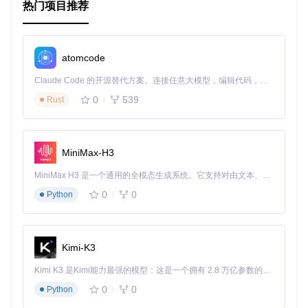
热门项目推荐
项目特点
兼容性
：支持React Native 0.60+，可在Android和iOS平台
atomcode
上顺畅运行。
全业务逻辑管理
：所有业务逻辑通过Redux实现，增强代码
Claude Code 的开源替代方案。连接任意大模型，编辑代码，运行命令，自动验证 — 全自动执行。用 Rust 构建，极致性能。 ｜ An open-source alternative to Claude Code. Connect any LLM, edit code, run commands, and verify changes — autonomously. Built in Rust for speed. Get Started
可维护性和扩展性。
0
539
Rust
TypeScript 支持
：通过TypeScript提升代码质量，减少错
误。
ESLint 整合
：统一编码规范，保障代码一致性。
性能优化
：使用Fast Image加速图片加载，结合Gesture H
MiniMax-H3
andler提升用户体验。
MiniMax H3 是一个通用的全模态生成系统。它支持对由文本、图像、视频和音频组成的多模态上下文进行统一理解，并能生成分辨率高达 2K、时长可达 15 秒的带原生立体声音频的视频。得益于面向任务泛化的系统设计，H3 在预训练阶段就已具备广泛的多模态上下文理解与生成能力，能够出色地执行复杂的多模态指令。
离线支持
：Explore标签页的离线队列功能，让无网时的操
作在恢复网络后自动完成。
0
0
Python
Movie Swiper 遵循MIT许可协议，源代码完全开放，欢迎开发
者贡献自己的力量，共同打造更好的电影发现体验。
Kimi-K3
获取项目并开始探索
按照
官方React Native指南
配置环境（选择“使用原生代码”
Kimi K3 是Kimi能力最强的模型：这是一个拥有 2.8 万亿参数的混合专家（MoE）模型，具备原生视觉理解能力，并支持 100 万 token 的上下文窗口。
选项）。
0
0
进入项目目录。
Python
在
ios
目录中执行
pod install
。