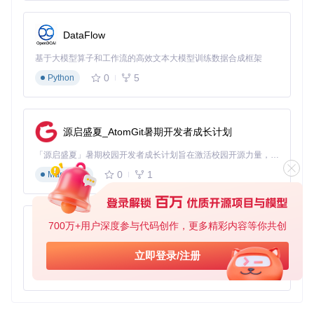
执行
npm install
或
yarn install
安装依赖。
运行
react-native run-android
或
react-native ru
DataFlow
n-ios
启动应用。
基于大模型算子和工作流的高效文本大模型训练数据合成框架
现在，你已经准备好进入Movie Swiper的世界，开启你的电影
探索之旅吧！
0
5
Python
源启盛夏_AtomGit暑期开发者成长计划
「源启盛夏」暑期校园开发者成长计划旨在激活校园开源力量，通过积分激励、认证扶持、资源倾斜等形式，引导高校组织和开发者完成「入驻 — 建项目 — 做贡献 — 获认证 — 得资源」的完整闭环。无论你是想带领社团入驻平台的组织者，还是希望用代码贡献证明自己的开发者，都能在这里找到属于你的成长路径。
0
1
Markdown
700万+用户深度参与代码创作，更多精彩内容等你共创
py-xiaozhi
基于Python的Xiaozhi AI，适用于想要完整Xiaozhi体验而无需拥有专用硬件的用户。
立即登录/注册
0
1
Python