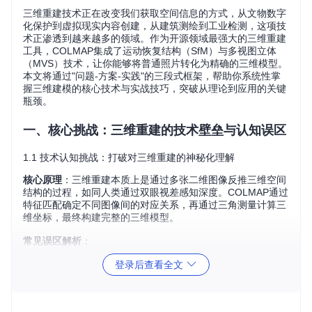
三维重建技术正在改变我们获取空间信息的方式，从文物数字
化保护到虚拟现实内容创建，从建筑测绘到工业检测，这项技
术正渗透到越来越多的领域。作为开源领域最强大的三维重建
工具，COLMAP集成了运动恢复结构（SfM）与多视图立体
（MVS）技术，让你能够将普通照片转化为精确的三维模型。
本文将通过"问题-方案-实践"的三段式框架，帮助你系统性掌
握三维建模的核心技术与实战技巧，突破从理论到应用的关键
瓶颈。
一、核心挑战：三维重建的技术壁垒与认知误区
1.1 技术认知挑战：打破对三维重建的神秘化理解
核心原理
：三维重建本质上是通过多张二维图像反推三维空间
结构的过程，如同人类通过双眼视差感知深度。COLMAP通过
特征匹配确定不同图像间的对应关系，再通过三角测量计算三
维坐标，最终构建完整的三维模型。
常见误区解析
：
登录后查看全文
错误认知
正确理解
拍摄设备必须专
普通手机也能生成可用模型，关键在
业
于拍摄策略