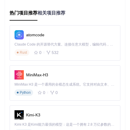
图像分辨率建议降至2000像素以内，平衡精度与效率
确保所有图像有足够重叠区域（至少30%以上）
避免在纯色墙面、反光表面或动态场景中采集数据
热门项目推荐
相关项目推荐
1.3 数据采集挑战：获取高质量重建素材的关键要素
核心原理
：三维重建的质量高度依赖输入图像的质量与采集方
式。理想的图像集应具有均匀的视角分布、一致的光照条件和
atomcode
适度的重叠区域。
Claude Code 的开源替代方案。连接任意大模型，编辑代码，运行命令，自动验证 — 全自动执行。用 Rust 构建，极致性能。 ｜ An open-source alternative to Claude Code. Connect any LLM, edit code, run commands, and verify changes — autonomously. Built in Rust for speed. Get Started
操作要点
：
0
532
Rust
环绕拍摄时保持相机高度一致，避免剧烈视角变化
采用"之"字形路径覆盖场景，确保每个角度都有足够采样
光照条件保持稳定，避免强光和阴影变化
对焦模式设为手动，避免自动对焦导致的焦距变化
MiniMax-H3
拍摄时保持相机水平，减少后期处理难度
MiniMax H3 是一个通用的全模态生成系统。它支持对由文本、图像、视频和音频组成的多模态上下文进行统一理解，并能生成分辨率高达 2K、时长可达 15 秒的带原生立体声音频的视频。得益于面向任务泛化的系统设计，H3 在预训练阶段就已具备广泛的多模态上下文理解与生成能力，能够出色地执行复杂的多模态指令。
二、技术突破：COLMAP三维重建的核心流程
0
0
Python
与优化策略
2.1 重建流程突破：从图像到模型的完整技术路径
Kimi-K3
核心原理
：COLMAP的重建流程分为四个主要阶段：图像导入
Kimi K3 是Kimi能力最强的模型：这是一个拥有 2.8 万亿参数的混合专家（MoE）模型，具备原生视觉理解能力，并支持 100 万 token 的上下文窗口。
与特征提取、特征匹配与几何验证、稀疏重建（相机姿态与三