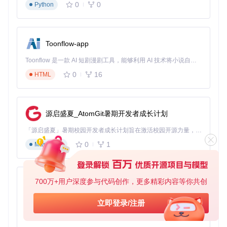
维点云估计）、稠密重建（深度图计算与网格生成）。
0
0
Python
graph TD

    A[图像采集] --> B[特征提取<br>SIFT/AKAZE算法]

Toonflow-app
    B --> C[特征匹配<br>暴力匹配/FLANN]

    C --> D[几何验证<br>基础矩阵/本质矩阵估计]

Toonflow 是一款 AI 短剧漫剧工具，能够利用 AI 技术将小说自动转化为剧本，并结合 AI 生成的图片和视频，实现高效的短剧创作。借助 Toonflow，可以轻松完成从文字到影像的全流程，让短剧制作变得更加智能与便捷。
    D --> E[稀疏重建<br>光束平差法优化]

    E --> F[稠密重建<br>深度图融合]

0
16
HTML
    F --> G[网格生成<br>泊松表面重建]

源启盛夏_AtomGit暑期开发者成长计划
应用要点
：
「源启盛夏」暑期校园开发者成长计划旨在激活校园开源力量，通过积分激励、认证扶持、资源倾斜等形式，引导高校组织和开发者完成「入驻 — 建项目 — 做贡献 — 获认证 — 得资源」的完整闭环。无论你是想带领社团入驻平台的组织者，还是希望用代码贡献证明自己的开发者，都能在这里找到属于你的成长路径。
特征提取阶段：对于纹理丰富的场景可降低特征点数量，提
高速度
0
1
Markdown
匹配阶段：启用地理坐标匹配可提升大场景重建的鲁棒性
稀疏重建：优先使用增量式重建，对图像数量多的场景更稳
定
700万+用户深度参与代码创作，更多精彩内容等你共创
AionUi
稠密重建：根据场景复杂度调整深度图分辨率和一致性检查
阈值
免费、本地、开源的 24/7 全天候 Cowork 应用，以及适用于 Gemini CLI、Claude Code、Codex、OpenCode、Qwen Code、Goose CLI、Auggie 等的 OpenClaw | 🌟 喜欢就点star吧
2.2 参数优化突破：关键参数的决策树选择法
立即登录/注册
0
6
TypeScript
核心原理
：COLMAP的参数设置直接影响重建质量和效率。通