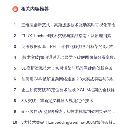
图像越多重建效
冗余图像会增加计算负担，合理分布
相关内容推荐
果越好
视角更重要
重建失败就是软
80%的失败源于数据采集阶段的不当
件问题
操作
1
三维渲染新范式：高斯泼溅技术驱动实时可视化革命
自测清单
：
2
FLUX.1-schnell技术突破与实战指南：从原理到落地的完整路径
能解释运动恢复结构（SfM）的基本流程
3
突破数据孤岛：PFLlib个性化联邦学习框架的3大核心价值与5步实战指南
理解相机内参与外参对重建的影响
知道如何判断一组图像是否适合三维重建
4
[技术突破]如何通过无监督学习破解图像超分辨率数据困境：从算法创新到行业落地的实践路径
能够区分稀疏重建与稠密重建的应用场景
5
3D高斯泼溅技术：实时渲染与场景重建的创新突破
了解常见的三维模型文件格式及其特点
1.2 工具使用挑战：COLMAP功能与参数的正确认知
6
如何用GNN破解复杂网络难题？3大实战突破与5类落地场景解析
核心原理
：COLMAP提供图形界面与命令行两种操作方式，包
含特征提取、特征匹配、相机姿态估计、三维点云生成、稠密
7
企业如何突破3D定位技术瓶颈？GLIM框架的全栈解决方案
重建等完整流程。每个模块都有特定的参数控制，理解这些参
数的作用是提升重建质量的关键。
8
3大突破！重新定义机器人视觉定位技术
避坑指南
：
9
企业级自动化预约系统：从技术挑战到架构突破的全维度解析
首次使用时，优先选择自动重建流程验证数据质量
10
3大技术突破！EmbeddingGemma-300M如何破解企业语义检索落地难题
特征提取阶段，默认参数适用于大多数场景，不要盲目调优