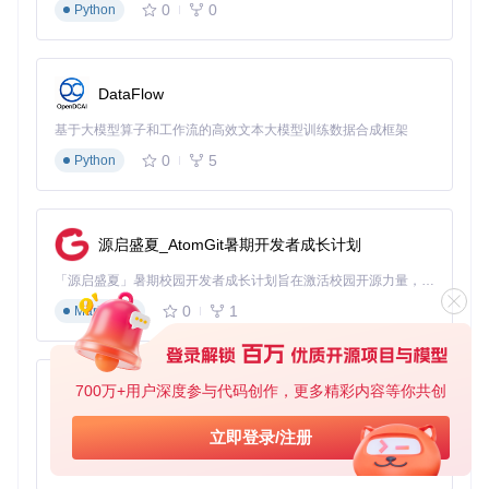
0
0
📋
准备工作
Python
# 克隆项目仓库
git 
clone
DataFlow
cd
 Sideloader

基于大模型算子和工作流的高效文本大模型训练数据合成框架
# 安装编译依赖
0
5
Python
sudo
 apt update && 
sudo
🔧
操作步骤
源启盛夏_AtomGit暑期开发者成长计划
# 编译CLI工具
「源启盛夏」暑期校园开发者成长计划旨在激活校园开源力量，通过积分激励、认证扶持、资源倾斜等形式，引导高校组织和开发者完成「入驻 — 建项目 — 做贡献 — 获认证 — 得资源」的完整闭环。无论你是想带领社团入驻平台的组织者，还是希望用代码贡献证明自己的开发者，都能在这里找到属于你的成长路径。
dub build --config=cli

0
1
Markdown
# 查看已连接设备
./sideloader-cli devices

# 安装应用到指定设备
700万+用户深度参与代码创作，更多精彩内容等你共创
py-xiaozhi
./sideloader-cli install \

  --app ./my_ios_app.ipa \

基于Python的Xiaozhi AI，适用于想要完整Xiaozhi体验而无需拥有专用硬件的用户。
立即登录/注册
0
1
Python