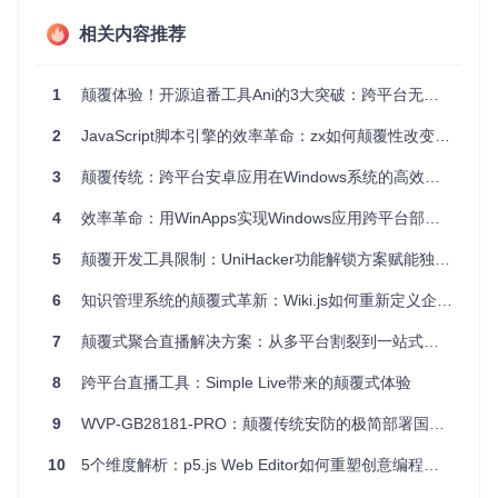
ux、Windows和macOS三大平台的无缝支持。无论是实验室
的Linux工作站，还是家庭的Windows电脑，都能通过统一的
相关内容推荐
操作流程完成iOS应用部署，彻底打破"非Mac不可"的行业潜规
则。
1
颠覆体验！开源追番工具Ani的3大突破：跨平台无广告+智能聚合+个性化弹幕
透明化安全机制保障
作为开源项目，Sideloader的所有代码逻辑完全可见可审计。
2
JavaScript脚本引擎的效率革命：zx如何颠覆性改变自动化开发流程
用户无需担心闭源软件可能存在的隐私泄露风险，所有证书管
理和设备通信过程都在本地可控环境中进行，数据安全得到根
3
颠覆传统：跨平台安卓应用在Windows系统的高效部署方案
本保障。
4
效率革命：用WinApps实现Windows应用跨平台部署的颠覆性方案
重构体验：模块化架构的技术创新
5
颠覆开发工具限制：UniHacker功能解锁方案赋能独立开发者
Sideloader如何在非苹果设备上实现iOS应用签名与部署？其
核心在于对传统开发流程的精准解构与重组，通过模块化设计
6
知识管理系统的颠覆式革新：Wiki.js如何重新定义企业级开源协作平台
构建了一套全新的技术架构。
7
颠覆式聚合直播解决方案：从多平台割裂到一站式体验的技术革新
生活场景类比
核心技术原理
8
跨平台直播工具：Simple Live带来的颠覆式体验
如同万能插座适配
通过
libimobiledevice
库实现
器，能够适配不同国
与iOS设备的跨平台通信，不依赖
9
WVP-GB28181-PRO：颠覆传统安防的极简部署国标视频监控平台
家的电源标准
Xcode开发环境
10
5个维度解析：p5.js Web Editor如何重塑创意编程学习路径
像餐厅的流水线作
将认证、签名、部署功能拆分为
业，将复杂流程分解
独立模块，各组件可单独优化升