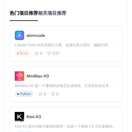
为独立工序
级
类似智能手机的多界
同时提供CLI命令行和GTK图形界
热门项目推荐
相关项目推荐
面选择，满足不同用
面，兼顾专业开发者与普通用户
户习惯
需求
这种架构设计带来了三大技术突破：轻量级依赖（仅需
libim
atomcode
obiledevice
和
libplist
两个基础库）、跨平台兼容性（通
过D语言实现一次编写多平台运行）、以及可扩展性（支持Qt
Claude Code 的开源替代方案。连接任意大模型，编辑代码，运行命令，自动验证 — 全自动执行。用 Rust 构建，极致性能。 ｜ An open-source alternative to Claude Code. Connect any LLM, edit code, run commands, and verify changes — autonomously. Built in Rust for speed. Get Started
等其他前端框架的集成）。正是这些技术创新，让Sideloader
0
537
Rust
能够在各种操作系统上与iOS设备建立安全稳定的连接。
图：Sideloader的GTK图形界面，显示设备连接状态与侧载进
MiniMax-H3
度条，直观呈现跨平台部署工具的操作流程
MiniMax H3 是一个通用的全模态生成系统。它支持对由文本、图像、视频和音频组成的多模态上下文进行统一理解，并能生成分辨率高达 2K、时长可达 15 秒的带原生立体声音频的视频。得益于面向任务泛化的系统设计，H3 在预训练阶段就已具备广泛的多模态上下文理解与生成能力，能够出色地执行复杂的多模态指令。
落地实践：三类用户的操作指南
0
0
Python
独立开发者：Linux环境下的iOS测试方案
目标
：在Ubuntu系统中完成iOS应用的签名与部署
Kimi-K3
障碍
：缺少Mac设备，无法使用Xcode进行测试
解决方案
：
Kimi K3 是Kimi能力最强的模型：这是一个拥有 2.8 万亿参数的混合专家（MoE）模型，具备原生视觉理解能力，并支持 100 万 token 的上下文窗口。