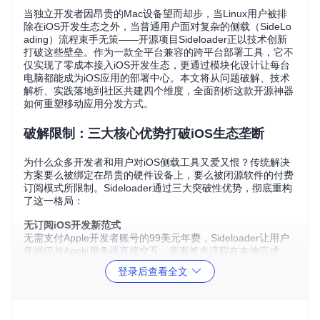
当独立开发者因昂贵的Mac设备望而却步，当Linux用户被排
除在iOS开发生态之外，当普通用户面对复杂的侧载（SideLo
ading）流程束手无策——开源项目Sideloader正以技术创新
打破这些壁垒。作为一款全平台兼容的跨平台部署工具，它不
仅实现了零成本接入iOS开发生态，更通过模块化设计让每台
电脑都能成为iOS应用的部署中心。本文将从问题破解、技术
解析、实践落地到社区共建四个维度，全面剖析这款开源神器
如何重塑移动应用分发方式。
破解限制：三大核心优势打破iOS生态垄断
为什么众多开发者和用户对iOS侧载工具又爱又恨？传统解决
方案要么被绑定在昂贵的硬件设备上，要么被闭源软件的付费
订阅模式所限制。Sideloader通过三大突破性优势，彻底重构
了这一格局：
无订阅iOS开发新范式
无需支付Apple开发者账号的99美元年费，Sideloader让用户
凭据仅与Apple服务器直接交互，所有签名流程在本地完成。
这意味着独立开发者和教育机构可以将节省的成本投入到更核
登录后查看全文
心的研发工作中，真正实现技术普惠。
多系统兼容方案全覆盖
不同于传统工具对操作系统的严苛限制，Sideloader实现了Lin