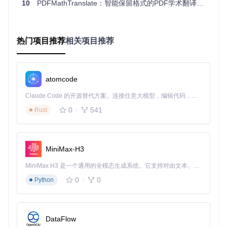
10
PDFMathTranslate：智能保留格式的PDF学术翻译突破方案
翻译引擎融合：打造多服务协作的翻译网络
热门项目推荐
相关项目推荐
为满足不同用户的需求，PDFMathTranslate集成了Google、
DeepL、Ollama、OpenAI等多种翻译服务。用户可以根据文
档类型和语言特点选择最适合的引擎，就像拥有一个由多位专
业翻译组成的团队，随时可以调用最擅长特定领域的译者。翻
atomcode
译服务的调度逻辑在
pdf2zh/translator.py
中实现，通过灵活的
接口设计支持新翻译服务的快速集成。
Claude Code 的开源替代方案。连接任意大模型，编辑代码，运行命令，自动验证 — 全自动执行。用 Rust 构建，极致性能。 ｜ An open-source alternative to Claude Code. Connect any LLM, edit code, run commands, and verify changes — autonomously. Built in Rust for speed. Get Started
0
541
Rust
格式无损重建：像素级还原文档排版
翻译完成后，PDFMathTranslate面临的最大挑战是如何将翻
译后的内容准确放回原有格式框架中。这就像玩一个极其复杂
的拼图游戏，每一块内容都必须放到正确的位置。工具通过精
MiniMax-H3
确记录每个元素的坐标位置和样式信息，在翻译后按原布局重
建文档，确保格式与原文高度一致。
MiniMax H3 是一个通用的全模态生成系统。它支持对由文本、图像、视频和音频组成的多模态上下文进行统一理解，并能生成分辨率高达 2K、时长可达 15 秒的带原生立体声音频的视频。得益于面向任务泛化的系统设计，H3 在预训练阶段就已具备广泛的多模态上下文理解与生成能力，能够出色地执行复杂的多模态指令。
0
0
Python
缓存智能管理：提升重复翻译效率
对于经常需要翻译同类型文献的用户，PDFMathTranslate的
智能缓存系统能显著提高效率。它会记忆已翻译过的句子和术
语，当遇到相同内容时直接调用缓存结果，避免重复翻译。这
DataFlow
项功能由
pdf2zh/cache.py
实现，特别适合系列论文或同一作