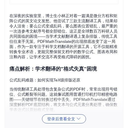
在深夜的实验室里，博士生小林正对着一篇满是微分方程和矩
阵公式的英文论文发愁。他尝试了三款主流翻译工具，结果却
令人沮丧：要么公式变成乱码，要么图表位置错乱，最严重的
一次连参考文献序号都全部错位。这正是全球数百万科研人员
共同面临的困境——当学术文献翻译遇上复杂排版，传统工具
往往束手无策。PDFMathTranslate的出现彻底改变了这一局
面，作为一款专注于科学文档翻译的开源工具，它不仅能精准
转换专业术语，更能完整保留文档中的数学公式、图表布局和
注释内容，让学术交流不再受格式障碍的困扰。
痛点解析：学术翻译的"格式失真"困境
公式乱码难题：如何实现TeX级排版还原
当传统翻译工具处理包含复杂公式的PDF时，常常出现符号错
位、公式断裂等问题。这就像试图用普通打印机打印精密电路
图——关键细节在转换过程中丢失。PDFMathTranslate通过
深度解析PDF底层结构，将文本与公式元素分离处理，确保数
学表达式以原始格式呈现。
登录后查看全文