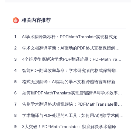
排版错乱困境：如何保持文档原有"骨骼"
学术论文的排版不仅关乎美观，更是信息层级的体现。标题、
摘要、正文、参考文献的层级关系，图表与文字的相对位置，
相关内容推荐
这些"文档骨骼"一旦错乱，会严重影响阅读体验。某高校图书
馆的调研显示，78%的科研人员认为排版混乱会显著降低翻译
文档的使用价值。
1
AI学术翻译新标杆：PDFMathTranslate实现格式无损转换的全场景指南
多语言适配挑战：如何跨越专业术语鸿沟
2
学术文档翻译革新：AI驱动的PDF格式完整保留解决方案
不同学科有其独特的术语体系，同一术语在不同领域可能有完
全不同的含义。例如"matrix"在数学中是"矩阵"，在材料科学中
3
4个维度彻底解决学术PDF翻译难题：PDFMathTranslate的格式保留方案
则是"基体"。传统通用翻译工具常出现术语误译，而PDFMath
Translate通过构建学科专用术语库，大幅提升了专业文献的翻
4
智能PDF翻译效率革命：学术研究者的格式保留翻译解决方案
译准确性。
5
格式无损翻译：AI驱动的学术文档跨越语言障碍新方案
核心突破：四大技术创新重构翻译流程
6
如何用PDFMathTranslate实现智能翻译与学术效率提升？
智能元素识别：像人类阅读一样理解文档结构
7
告别学术翻译格式错乱烦恼：PDFMathTranslate带来学术效率革命，实现格式保真智能翻译
PDFMathTranslate采用基于DocLayout-YOLO的布局检测技
术，能够精准识别文档中的文本块、公式、图表、表格等元
8
学术翻译与PDF处理的AI工具：如何用AI消除学术阅读语言障碍？
素。这就像一位经验丰富的排版设计师，一眼就能分辨出哪些
是正文，哪些是公式，哪些是图表说明。这项技术的核心实现
9
3大突破！PDFMathTranslate：彻底解决学术翻译的格式与公式难题
位于
pdf2zh/doclayout.py
，通过训练专门的深度学习模型，工
具能以98%以上的准确率识别各类文档元素。