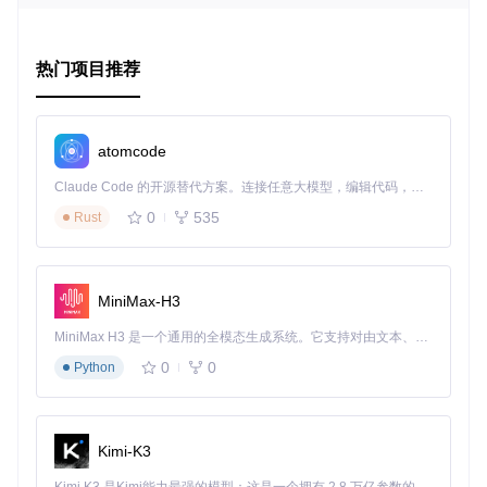
如社交媒体图像分类、医学诊断辅助系统等。在这些场景下，
获取每一个样本的精确标签极为困难或者成本高昂。PiCO能
够使得这些带有不确定性的数据也能被有效利用，大幅度提升
模型的泛化能力和准确性，降低标注成本。
热门项目推荐
项目特点
atomcode
高效处理部分标签
：独特的对比学习策略，优化标签消歧过
程。
Claude Code 的开源替代方案。连接任意大模型，编辑代码，运行命令，自动验证 — 全自动执行。用 Rust 构建，极致性能。 ｜ An open-source alternative to Claude Code. Connect any LLM, edit code, run commands, and verify changes — autonomously. Built in Rust for speed. Get Started
卓越性能
：在CIFAR-10和CIFAR-100上展现出了领先于同
0
535
行的性能，即使面对高比例的未知标签。
Rust
易用性
：提供清晰的运行脚本和参数设置，即使是机器学习
新手也能快速上手。
持续进化
：随着PiCO+的发布，项目针对噪声标签进行了强
MiniMax-H3
化，进一步提高了鲁棒性和实用性。
MiniMax H3 是一个通用的全模态生成系统。它支持对由文本、图像、视频和音频组成的多模态上下文进行统一理解，并能生成分辨率高达 2K、时长可达 15 秒的带原生立体声音频的视频。得益于面向任务泛化的系统设计，H3 在预训练阶段就已具备广泛的多模态上下文理解与生成能力，能够出色地执行复杂的多模态指令。
结语
0
0
Python
PiCO不仅仅是一个技术项目，它是对抗数据不确定性的一场
革新。对于研究人员和开发者来说，PiCO提供了一个强大的
工具包，帮助他们在有限或有噪声的标签环境中挖掘数据的深
Kimi-K3
层价值。无论是学术研究还是工业应用，通过PiCO的探索，
我们看到了部分标签学习无限的可能性。现在就加入这场数据