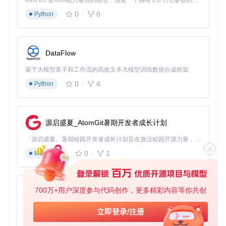
Kimi K3 是Kimi能力最强的模型：这是一个拥有 2.8 万亿参数的混合专家（MoE）模型，具备原生视觉理解能力，并支持 100 万 token 的上下文窗口。
利用的革命，体验PiCO带来的变革力量吧！
0
0
Python
# PiCO：打破部分标签学习界限
-
**项目主页**
: [
HBZJu/PiCO
](
https://hbzju.github.io/pico/
-
**立即动手**
DataFlow
通过以上介绍，希望你对PiCO这一前沿的深度学习框架有了
基于大模型算子和工作流的高效文本大模型训练数据合成框架
更深刻的理解，它正等待着每一位对数据科学充满热情的开发
0
4
Python
者去探索和利用。让我们一起迈向更加精准且高效的数据利用
时代。
源启盛夏_AtomGit暑期开发者成长计划
「源启盛夏」暑期校园开发者成长计划旨在激活校园开源力量，通过积分激励、认证扶持、资源倾斜等形式，引导高校组织和开发者完成「入驻 — 建项目 — 做贡献 — 获认证 — 得资源」的完整闭环。无论你是想带领社团入驻平台的组织者，还是希望用代码贡献证明自己的开发者，都能在这里找到属于你的成长路径。
0
1
Markdown
700万+用户深度参与代码创作，更多精彩内容等你共创
py-xiaozhi
基于Python的Xiaozhi AI，适用于想要完整Xiaozhi体验而无需拥有专用硬件的用户。
立即登录/注册
0
1
Python