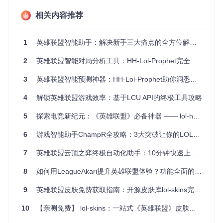
在排位赛中抢占先机。
相关内容推荐
场景二：游戏中精准掌握复活时间
在激烈的团战中，准确掌握队友和敌人的复活时间至关重要。
1
英雄联盟智能助手：解决新手三大痛点的全方位解决方案
智能助手的复活计时器窗口能实时显示相关信息，让你更好地
规划战术，决定是继续追击还是暂时撤退。
2
英雄联盟智能对局分析工具：HH-Lol-Prophet完全使用指南
场景三：快速分析对局数据
3
英雄联盟智能预测神器：HH-Lol-Prophet助你洞悉对局胜负
比赛结束后，你想知道自己在哪些方面做得好，哪些方面需要
4
解锁英雄联盟游戏效率：基于LCU API的终极工具攻略
改进。智能助手的战绩查询分析功能可以深度挖掘你的游戏数
据，为你提供专业的对战洞察，帮助你找到提升胜率的关键。
5
探索电竞新纪元：《英雄联盟》必备神器 —— lol-helper
LOL辅助工具的浅色主题Logo，适合在不同光线环境下使用
6
游戏智能助手ChampR全攻略：3大突破让你的LOL胜率飙升
7
英雄联盟云顶之弈终极自动化助手：10分钟快速上手完整指南
技术实现揭秘：模块化工作原理
8
如何用LeagueAkari提升英雄联盟体验？功能全面的LOL辅助工具集全攻略 🎮
这款智能助手采用了模块化的设计，各个功能模块分工明确又
相互协作，共同为你提供流畅的游戏辅助体验。
9
英雄联盟皮肤免费获取指南：开源皮肤库lol-skins完全解析
模块名称
主要功能
优势
10
【亲测免费】 lol-skins：一站式《英雄联盟》皮肤数据库
按位置和优
节省选人时