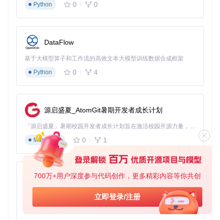
0
0
Python
构建运行程序
yarn build:win  
# 构建适用于Windows系统的项目
yarn dev        
# 启动程序开始使用
DataFlow
功能使用技巧
基于大模型算子和工作流的高效文本大模型训练数据合成框架
英雄选择优化
：在设置中根据自己的游戏风格和擅长位置，
合理配置英雄选择优先级，让智能助手帮你选出最适合的英
0
4
Python
雄。
窗口布局调整
：根据自己的游戏习惯，调整各功能窗口的位
置和大小，确保在游戏中能方便地查看所需信息。
数据利用方法
：定期查看智能助手提供的战绩分析报告，了
源启盛夏_AtomGit暑期开发者成长计划
解自己的优势和不足，有针对性地进行练习和改进。
「源启盛夏」暑期校园开发者成长计划旨在激活校园开源力量，通过积分激励、认证扶持、资源倾斜等形式，引导高校组织和开发者完成「入驻 — 建项目 — 做贡献 — 获认证 — 得资源」的完整闭环。无论你是想带领社团入驻平台的组织者，还是希望用代码贡献证明自己的开发者，都能在这里找到属于你的成长路径。
通过这款英雄联盟智能助手，你可以在游戏中获得更多优势，
0
1
Markdown
突破自己的游戏瓶颈。记住，工具只是辅助，真正的游戏技巧
还需要你在实战中不断积累和提升。现在就开始体验这款智能
助手，让你的英雄联盟之旅更加顺畅和精彩吧！
700万+用户深度参与代码创作，更多精彩内容等你共创
py-xiaozhi
基于Python的Xiaozhi AI，适用于想要完整Xiaozhi体验而无需拥有专用硬件的用户。
立即登录/注册
League-Toolkit
下载源代码
0
1
Python
An all-in-one toolkit for LeagueClient. Gathering power 🚀.