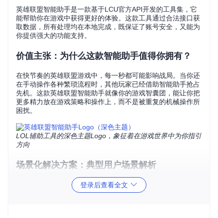
英雄联盟智能助手是一款基于LCU官方API开发的工具集，它
能帮助你在游戏中获得更好的体验。这款工具通过合法接口获
取数据，所有处理均在本地完成，既保证了账号安全，又能为
你提供强大的功能支持。
价值主张：为什么这款智能助手值得你拥有？
在快节奏的英雄联盟游戏中，每一秒都可能影响战局。当你还
在手动操作各种繁琐流程时，其他玩家已经借助智能助手抢占
先机。这款英雄联盟智能助手就像你的游戏智囊团，能让你把
更多精力放在游戏策略和操作上，而不是被重复的机械操作所
困扰。
LOL辅助工具的深色主题Logo，象征着在游戏世界中为你指引
方向
场景化解决方案：典型用户场景解析
场景一：排位赛秒选心仪英雄
登录后查看全文
你是否曾因为选人环节犹豫不决而错失想用的英雄？使用智能
助手的自动选择功能，只需提前设置好位置偏好和英雄优先
级，当进入选人界面时，助手会帮你快速锁定心仪英雄，让你