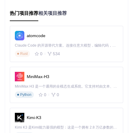
自动选择模块（src/main/
先级自动选
间，提高选
shards/auto-select/）
择英雄
人效率
热门项目推荐
相关项目推荐
优化游戏流
游戏流程自动化模块（sr
自动接受对
程，减少手
c/main/shards/auto-game
局、点赞等
flow/）
动操作
atomcode
管理复活计
提供便捷的
窗口管理模块（src/main/
时器等多窗
信息展示方
shards/window-manage
Claude Code 的开源替代方案。连接任意大模型，编辑代码，运行命令，自动验证 — 全自动执行。用 Rust 构建，极致性能。 ｜ An open-source alternative to Claude Code. Connect any LLM, edit code, run commands, and verify changes — autonomously. Built in Rust for speed. Get Started
r/）
口
式
0
534
Rust
这些模块就像一个个小零件，组合在一起形成了功能强大的智
能助手。它们之间通过高效的通信机制协同工作，确保你在游
戏中能享受到无缝的辅助体验。
MiniMax-H3
实战进阶指南：从安装到精通
MiniMax H3 是一个通用的全模态生成系统。它支持对由文本、图像、视频和音频组成的多模态上下文进行统一理解，并能生成分辨率高达 2K、时长可达 15 秒的带原生立体声音频的视频。得益于面向任务泛化的系统设计，H3 在预训练阶段就已具备广泛的多模态上下文理解与生成能力，能够出色地执行复杂的多模态指令。
快速上手安装步骤
0
0
Python
获取项目源码
git 
clone
 https://gitcode.com/gh_mirrors/le/League-Toolki
安装必要依赖
Kimi-K3
cd
 League-Toolkit

Kimi K3 是Kimi能力最强的模型：这是一个拥有 2.8 万亿参数的混合专家（MoE）模型，具备原生视觉理解能力，并支持 100 万 token 的上下文窗口。
yarn install  
# 安装项目所需依赖