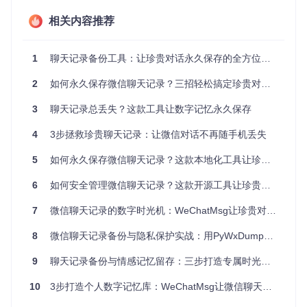
无法实现灵活的内容管理和多场景应用。这正是专业备份工具
的价值所在——不仅解决数据安全问题，更释放聊天记录的潜
相关内容推荐
在价值。
遇见WeChatMsg：您的个人数据管理助手
1
聊天记录备份工具：让珍贵对话永久保存的全方位解决方案
2
如何永久保存微信聊天记录？三招轻松搞定珍贵对话备份
WeChatMsg是一款专注于微信聊天记录导出与管理的开源工
具，它通过本地化处理方式，让您完全掌控自己的聊天数据。
这款工具不仅解决了备份难题，更提供了数据二次利用的无限
3
聊天记录总丢失？这款工具让数字记忆永久保存
可能，无论是个人记忆珍藏还是工作效率提升，都能发挥重要
作用。
4
3步拯救珍贵聊天记录：让微信对话不再随手机丢失
快速上手：三步开启聊天记录管理之旅
5
如何永久保存微信聊天记录？这款本地化工具让珍贵对话永不消失
准备工作
6
如何安全管理微信聊天记录？这款开源工具让珍贵对话永久保存
首先获取工具源码并进入项目目录：
7
微信聊天记录的数字时光机：WeChatMsg让珍贵对话永不褪色
git clone https://gitcode.com/GitHub_Trending/we/WeChatMsg
8
微信聊天记录备份与隐私保护实战：用PyWxDump安全提取数据
9
聊天记录备份与情感记忆留存：三步打造专属时光胶囊
环境配置
10
3步打造个人数字记忆库：WeChatMsg让微信聊天记录管理更简单
确保您的系统已安装Python环境，然后执行依赖安装命令：