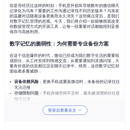
你是否经历过这样的时刻：手机意外损坏导致数年的微信聊天
记录化为乌有？重要的工作沟通记录找不到历史版本？与亲友
的温馨对话随着设备更换而永久消失？这些痛点背后，是我们
对数字记忆管理的忽视。今天，我们将介绍一款能够彻底改变
你数据管理方式的开源工具，让每一段重要对话都能得到妥善
保存与高效利用。
数字记忆的脆弱性：为何需要专业备份方案
在这个信息爆炸的时代，微信已经成为我们数字生活的重要组
成部分。从工作安排到情感交流，从重要通知到灵感闪现，大
量有价值的信息都沉淀在聊天记录中。然而，这些数字记忆却
面临着多重威胁：
设备依赖风险
：更换手机或重装微信时，未备份的记录往往
无法迁移
存储限制问题
：手机存储空间不足时，最先被清理的往往是
聊天记录
搜索效率低下
：微信自带搜索功能难以满足复杂的查询需求
登录后查看全文
格式局限困扰
：原生聊天记录无法直接用于数据分析或内容
整理
微信官方备份功能虽然存在，但仅能解决最基础的迁移需求，