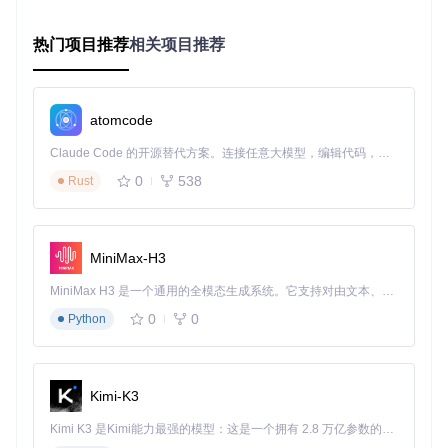
热门项目推荐
相关项目推荐
启动应用
通过简单命令即可启动友好的图形界面：
atomcode
Claude Code 的开源替代方案。连接任意大模型，编辑代码，运行命令，自动验证 — 全自动执行。用 Rust 构建，极致性能。 ｜ An open-source alternative to Claude Code. Connect any LLM, edit code, run commands, and verify changes — autonomously. Built in Rust for speed. Get Started
0
538
Rust
轻松导出：个性化备份您的聊天记录
启动应用后，您将看到直观的操作界面，只需几个简单步骤即
可完成备份：
MiniMax-H3
在左侧联系人列表中选择需要备份的聊天对象
MiniMax H3 是一个通用的全模态生成系统。它支持对由文本、图像、视频和音频组成的多模态上下文进行统一理解，并能生成分辨率高达 2K、时长可达 15 秒的带原生立体声音频的视频。得益于面向任务泛化的系统设计，H3 在预训练阶段就已具备广泛的多模态上下文理解与生成能力，能够出色地执行复杂的多模态指令。
在右侧面板设置导出参数：
时间范围选择：精确到年月日的记录筛选
0
0
Python
格式选择：HTML（适合阅读）、Word（适合编辑）或
CSV（适合分析）
保存路径：自定义存储位置，建议按联系人分类管理
Kimi-K3
点击"开始导出"按钮，等待进度条完成
Kimi K3 是Kimi能力最强的模型：这是一个拥有 2.8 万亿参数的混合专家（MoE）模型，具备原生视觉理解能力，并支持 100 万 token 的上下文窗口。
导出完成后，您可以在指定路径找到生成的文件，轻松实现跨