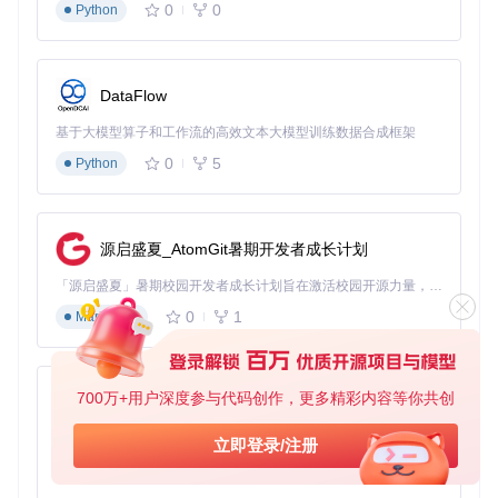
设备查看和长期保存。
0
0
Python
场景化价值：WeChatMsg如何改变您的数字生
活
DataFlow
工作效率倍增方案
基于大模型算子和工作流的高效文本大模型训练数据合成框架
想象一下，当您需要回顾与客户的沟通历史时，不再需要在微
0
5
Python
信中反复翻找，而是可以通过电脑上的HTML文件进行关键词
搜索；当团队需要分析项目沟通效率时，只需将群聊记录导出
为CSV格式，即可通过表格工具生成响应时间统计和关键词分
析。
源启盛夏_AtomGit暑期开发者成长计划
WeChatMsg让工作沟通记录从封闭的微信客户端中解放出
「源启盛夏」暑期校园开发者成长计划旨在激活校园开源力量，通过积分激励、认证扶持、资源倾斜等形式，引导高校组织和开发者完成「入驻 — 建项目 — 做贡献 — 获认证 — 得资源」的完整闭环。无论你是想带领社团入驻平台的组织者，还是希望用代码贡献证明自己的开发者，都能在这里找到属于你的成长路径。
来，成为可分析、可检索的宝贵数据资产，帮助团队优化沟通
0
1
Markdown
模式，提升协作效率。
个人记忆数字档案馆
与家人的温馨对话、与朋友的有趣调侃、重要的生活提醒……
700万+用户深度参与代码创作，更多精彩内容等你共创
py-xiaozhi
这些珍贵的个人记忆值得被妥善保存。通过WeChatMsg将特
定时间段的聊天记录导出为精美的HTML格式，您可以创建个
基于Python的Xiaozhi AI，适用于想要完整Xiaozhi体验而无需拥有专用硬件的用户。
立即登录/注册
人数字回忆录，随时回顾人生中的重要时刻。
0
1
Python
特别建议为孩子成长记录、家庭重要事件建立专门的备份文件