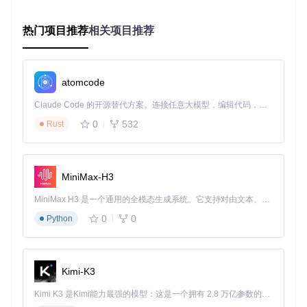
GND、TCK等关键引脚的连接方式
热门项目推荐
相关项目推荐
如何掌握NAND备份与固件构建核心功能？
NAND操作是改装的基础，分为两个关键步骤：
atomcode
安全备份原始NAND
启动软件并连接主机
Claude Code 的开源替代方案。连接任意大模型，编辑代码，运行命令，自动验证 — 全自动执行。用 Rust 构建，极致性能。 ｜ An open-source alternative to Claude Code. Connect any LLM, edit code, run commands, and verify changes — autonomously. Built in Rust for speed. Get Started
选择"读取NAND"功能
0
532
Rust
验证备份文件完整性
至少保存2份备份到不同存储介质
定制固件生成
导入CPU密钥信息
MiniMax-H3
选择改装类型（RGH1.2/RGH3等）
配置高级选项（如启动时间调整）
MiniMax H3 是一个通用的全模态生成系统。它支持对由文本、图像、视频和音频组成的多模态上下文进行统一理解，并能生成分辨率高达 2K、时长可达 15 秒的带原生立体声音频的视频。得益于面向任务泛化的系统设计，H3 在预训练阶段就已具备广泛的多模态上下文理解与生成能力，能够出色地执行复杂的多模态指令。
生成目标固件文件
0
0
Python
💡 提示：固件生成前建议使用"校验配置"功能检查参数合法性
如何执行完整的改装实战流程？
Kimi-K3
以下是经过验证的标准操作流程：
Kimi K3 是Kimi能力最强的模型：这是一个拥有 2.8 万亿参数的混合专家（MoE）模型，具备原生视觉理解能力，并支持 100 万 token 的上下文窗口。