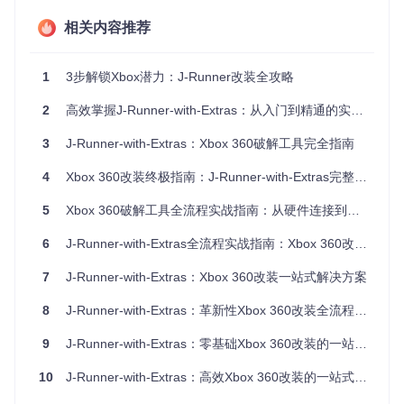
检查核心目录结构
相关内容推荐
[核心模块目录]/Classes：包含编程器通信与固件处理逻辑
[核心模块目录]/Nand：提供NAND读写与校验功能
[核心模块目录]/Forms：图形界面与用户交互组件
1
3步解锁Xbox潜力：J-Runner改装全攻略
💡 新手注意：确保系统已安装.NET Framework 4.5+运行环
2
高效掌握J-Runner-with-Extras：从入门到精通的实践指南
境，否则可能出现启动失败
3
J-Runner-with-Extras：Xbox 360破解工具完全指南
如何选择并连接编程器设备？
4
Xbox 360改装终极指南：J-Runner-with-Extras完整使用教程
J-Runner支持多种编程器方案，选择时需考虑你的硬件条件：
5
Xbox 360破解工具全流程实战指南：从硬件连接到固件定制
MTX-USB编程器
：通过USB接口提供稳定连接，适合大多
数改装场景
6
J-Runner-with-Extras全流程实战指南：Xbox 360改装核心技术解析
PicoFlasher
：体积小巧便携，适合需要移动操作的场景
LPT-XSVF
：传统并口连接方式，兼容性较好但需要主板支
7
J-Runner-with-Extras：Xbox 360改装一站式解决方案
持
8
J-Runner-with-Extras：革新性Xbox 360改装全流程实战指南
连接前务必确认设备驱动已正确安装，可通过设备管理器验证
连接状态。
9
J-Runner-with-Extras：零基础Xbox 360改装的一站式安全可控解决方案
10
J-Runner-with-Extras：高效Xbox 360改装的一站式解决方案
图：OpenXenium编程器与主机的接线示意图，展示了VCC、