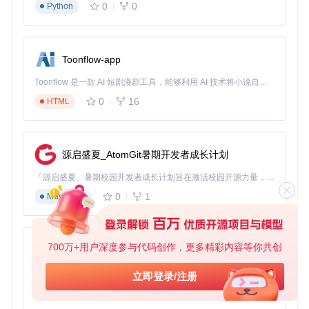
系统检测阶段
0
0
Python
运行设备诊断工具
确认主机型号与硬件版本
检查连接稳定性
Toonflow-app
固件刷写阶段
Toonflow 是一款 AI 短剧漫剧工具，能够利用 AI 技术将小说自动转化为剧本，并结合 AI 生成的图片和视频，实现高效的短剧创作。借助 Toonflow，可以轻松完成从文字到影像的全流程，让短剧制作变得更加智能与便捷。
0
16
HTML
加载定制固件文件
启动"写入NAND"进程
监控进度条与状态日志
源启盛夏_AtomGit暑期开发者成长计划
验证阶段
「源启盛夏」暑期校园开发者成长计划旨在激活校园开源力量，通过积分激励、认证扶持、资源倾斜等形式，引导高校组织和开发者完成「入驻 — 建项目 — 做贡献 — 获认证 — 得资源」的完整闭环。无论你是想带领社团入驻平台的组织者，还是希望用代码贡献证明自己的开发者，都能在这里找到属于你的成长路径。
重启主机进入测试模式
0
1
检查系统信息与功能完整性
Markdown
生成改装报告
如何规避改装过程中的风险？
700万+用户深度参与代码创作，更多精彩内容等你共创
AionUi
风险类
免费、本地、开源的 24/7 全天候 Cowork 应用，以及适用于 Gemini CLI、Claude Code、Codex、OpenCode、Qwen Code、Goose CLI、Auggie 等的 OpenClaw | 🌟 喜欢就点star吧
立即登录/注册
预警信号
解决方案
型
0
6
TypeScript
数据丢
重新执行备份，更换存储介