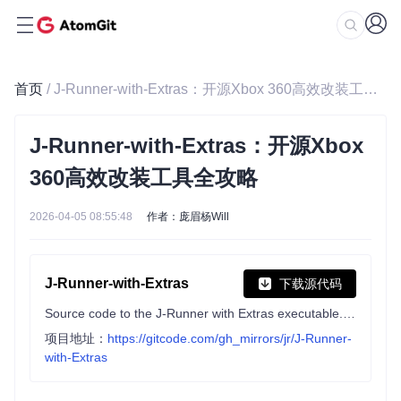
首页
/ J-Runner-with-Extras：开源Xbox 360高效改装工具全攻略
J-Runner-with-Extras：开源Xbox
360高效改装工具全攻略
2026-04-05 08:55:48
作者：庞眉杨Will
J-Runner-with-Extras
下载源代码
Source code to the J-Runner with Extras executable. Requires the proper support files, package can be found in README
项目地址：
https://gitcode.com/gh_mirrors/jr/J-Runner-
with-Extras